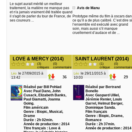
Le sujet aurait mérité un meilleur
traitement, la matière ne manque pas
Avis de Manu
et n'a jamais vraiment été traitée quand
il s'agit de parler du tour de France, de
Prototype même du film à oscars dan
ses coureurs ...
ce qu’il a de plus calibré. C’est dire si
l’ensemble est exécuté avec grand
soin, mais aussi s’il manque
cruellement d’audace et de ...
LOVE & MERCY (2014)
SAINT LAURENT (2014)
(3)
(0)
(1)
(0)
critiques
commentaire
critique
commentair
le 27/09/2015 à
le 29/11/2015 à
Léo
Léo
36
29
13:42
10:03
Réalisé par Bill Pohlad
Réalisé par Bertrand
Avec Paul Dano, John
Bonello
Cusack, Elizabeth Banks,
Avec Gaspard Ulliel,
Paul Giamatti, Joanna
Jérémie Renier, Louis
Going.
Garrel, Helmut Berger,
Film américain
Dominique Sanda.
Genre : Biopic, Musical,
Film français
Drame
Genre : Biopic, Drame,
Durée : 2h 02min.
Romance
Année de production : 2014
Durée : 2h 37min.
Titre français : Love &
Année de production : 2014