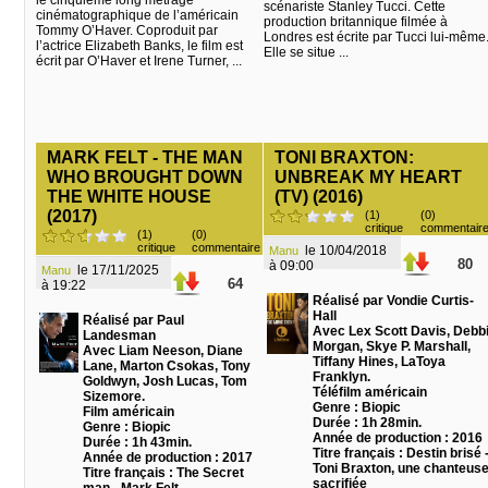
le cinquième long métrage
scénariste Stanley Tucci. Cette
cinématographique de l’américain
production britannique filmée à
Tommy O’Haver. Coproduit par
Londres est écrite par Tucci lui-même
l’actrice Elizabeth Banks, le film est
Elle se situe ...
écrit par O’Haver et Irene Turner, ...
MARK FELT - THE MAN
TONI BRAXTON:
WHO BROUGHT DOWN
UNBREAK MY HEART
THE WHITE HOUSE
(TV) (2016)
(2017)
(1)
(0)
critique
commentair
(1)
(0)
critique
commentaire
le 10/04/2018
Manu
80
à 09:00
le 17/11/2025
Manu
64
à 19:22
Réalisé par Vondie Curtis-
Hall
Réalisé par Paul
Avec Lex Scott Davis, Debb
Landesman
Morgan, Skye P. Marshall,
Avec Liam Neeson, Diane
Tiffany Hines, LaToya
Lane, Marton Csokas, Tony
Franklyn.
Goldwyn, Josh Lucas, Tom
Téléfilm américain
Sizemore.
Genre : Biopic
Film américain
Durée : 1h 28min.
Genre : Biopic
Année de production : 2016
Durée : 1h 43min.
Titre français : Destin brisé 
Année de production : 2017
Toni Braxton, une chanteus
Titre français : The Secret
sacrifiée