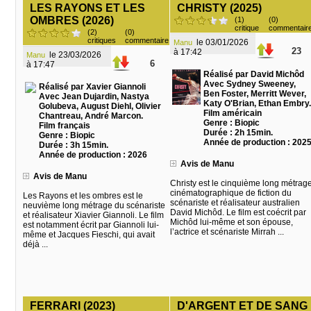
LES RAYONS ET LES
CHRISTY (2025)
OMBRES (2026)
(1)
(0)
critique
commentair
(2)
(0)
critiques
commentaire
le 03/01/2026
Manu
23
à 17:42
le 23/03/2026
Manu
6
à 17:47
Réalisé par David Michôd
Avec Sydney Sweeney,
Réalisé par Xavier Giannoli
Ben Foster, Merritt Wever,
Avec Jean Dujardin, Nastya
Katy O'Brian, Ethan Embry.
Golubeva, August Diehl, Olivier
Film américain
Chantreau, André Marcon.
Genre : Biopic
Film français
Durée : 2h 15min.
Genre : Biopic
Année de production : 202
Durée : 3h 15min.
Année de production : 2026
Avis de Manu
Avis de Manu
Christy est le cinquième long métrag
cinématographique de fiction du
Les Rayons et les ombres est le
scénariste et réalisateur australien
neuvième long métrage du scénariste
David Michôd. Le film est coécrit par
et réalisateur Xiavier Giannoli. Le film
Michôd lui-même et son épouse,
est notamment écrit par Giannoli lui-
l’actrice et scénariste Mirrah ...
même et Jacques Fieschi, qui avait
déjà ...
FERRARI (2023)
D'ARGENT ET DE SANG