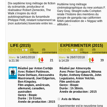
Dix-septième long métrage de fiction
Huitième long métrage
du scénariste, producteur et
cinématographique du new yorkais F.
réalisateur Robert Zemeckis, The
Gary Gray, Straight outta Compton
Walk s’inspire du récit
relate l’histoire des membres du
autobiographique du funambule
groupe de gangsta rap californien
Philippe Petit, relatant notamment sa
NWA (abréviation de « Niggaz with
(non autorisée) traversée entre les ...
attitudes ...
LIFE (2015)
EXPERIMENTER (2015)
(1)
(0)
(1)
(0)
critique
commentaire
critique
commentair
le 14/01/2018
le 26/07/2018
Manu
Manu
21
39
à 21:36
à 14:29
Réalisé par Anton Corbijn
Réalisé par Almereyda
Avec Robert Pattinson,
Avec Peter Sarsgaard, Winona
Dane DeHaan, Alessandra
Ryder, Anthony Edwards, John
Mastronardi, Joel Edgerton,
Leguizamo, Anton Yelchin.
Ben Kingsley.
Film américain
Film anglais, américain,
Genre : Biopic
allemand, canadien,
Durée : 1h 38min.
australien
Année de production : 2015
Genre : Biopic
Durée : 1h 51min.
Avis de Manu
Année de production : 2015
Experimenter est le neuvième long