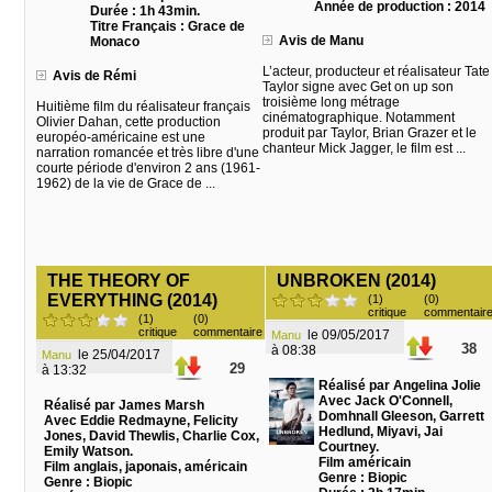
Année de production : 2014
Durée : 1h 43min.
Titre Français : Grace de
Avis de Manu
Monaco
L’acteur, producteur et réalisateur Tate
Avis de Rémi
Taylor signe avec Get on up son
troisième long métrage
Huitième film du réalisateur français
cinématographique. Notamment
Olivier Dahan, cette production
produit par Taylor, Brian Grazer et le
européo-américaine est une
chanteur Mick Jagger, le film est ...
narration romancée et très libre d'une
courte période d'environ 2 ans (1961-
1962) de la vie de Grace de ...
THE THEORY OF
UNBROKEN (2014)
EVERYTHING (2014)
(1)
(0)
critique
commentair
(1)
(0)
critique
commentaire
le 09/05/2017
Manu
38
à 08:38
le 25/04/2017
Manu
29
à 13:32
Réalisé par Angelina Jolie
Avec Jack O'Connell,
Réalisé par James Marsh
Domhnall Gleeson, Garrett
Avec Eddie Redmayne, Felicity
Hedlund, Miyavi, Jai
Jones, David Thewlis, Charlie Cox,
Courtney.
Emily Watson.
Film américain
Film anglais, japonais, américain
Genre : Biopic
Genre : Biopic