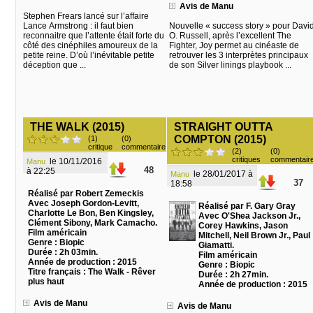
Avis de Manu
Stephen Frears lancé sur l’affaire
Lance Armstrong : il faut bien
Nouvelle « success story » pour Davi
reconnaitre que l’attente était forte du
O. Russell, après l’excellent The
côté des cinéphiles amoureux de la
Fighter, Joy permet au cinéaste de
petite reine. D’où l’inévitable petite
retrouver les 3 interprètes principaux
déception que ...
de son Silver linings playbook ...
THE WALK (2015)
STRAIGHT OUTTA
COMPTON (2015)
(1)
(0)
critique
commentaire
(2)
(0)
critiques
commentair
le 10/11/2016
Manu
48
à 22:25
le 28/01/2017 à
Manu
37
18:58
Réalisé par Robert Zemeckis
Avec Joseph Gordon-Levitt,
Réalisé par F. Gary Gray
Charlotte Le Bon, Ben Kingsley,
Avec O'Shea Jackson Jr.,
Clément Sibony, Mark Camacho.
Corey Hawkins, Jason
Film américain
Mitchell, Neil Brown Jr., Paul
Genre : Biopic
Giamatti.
Durée : 2h 03min.
Film américain
Année de production : 2015
Genre : Biopic
Titre français : The Walk - Rêver
Durée : 2h 27min.
plus haut
Année de production : 2015
Avis de Manu
Avis de Manu