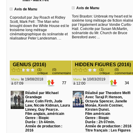
man - Mark Felt
Avis de Manu
Avis de Manu
Toni Braxton: Unbreak my heart est le
Coproduit par Jay Roach et Ridley
sixième long métrage de fiction réalis
Scott, Mark Felt : The Man who
par l’également acteur Vondie Curtis-
brought down the White House est le
Hall. Coécrite par Susan McMartin,
troisième long métrage
scénariste du Mr. Church de Bruce
cinématographique du scénariste et
Beresford avec ...
réalisateur Peter Landesman. ...
GENIUS (2016)
HIDDEN FIGURES (2016)
(1)
(0)
(1)
(0)
critique
commentaire
critique
commentair
le 19/08/2018
le 10/03/2019
Manu
Manu
77
34
à 07:09
à 12:00
Réalisé par Michael
Réalisé par Theodore Melfi
Grandage
Avec Taraji P. Henson,
Avec Colin Firth, Jude
Octavia Spencer, Janelle
Law, Nicole Kidman, Laura
Monáe, Kevin Costner,
Linney, Guy Pearce.
Kirsten Dunst.
Film anglais, américain
Film américain
Genre : Biopic
Genre : Biopic
Durée : 1h 44min.
Durée : 2h 07min.
Année de production :
Année de production : 2016
2016
Titre français : Les Figures