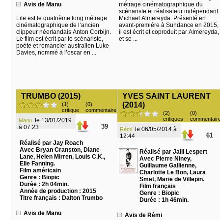
Avis de Manu
métrage cinématographique du
scénariste et réalisateur indépendant
Life est le quatrième long métrage
Michael Almereyda. Présenté en
cinématographique de l’ancien
avant-première à Sundance en 2015,
clippeur néerlandais Anton Corbijn.
il est écrit et coproduit par Almereyda,
Le film est écrit par le scénariste,
et se ...
poète et romancier australien Luke
Davies, nommé à l’oscar en ...
TRUMBO (2015)
YVES SAINT LAURENT
(2014)
(1)
(0)
critique
commentaire
(2)
(0)
critiques
commentair
le 13/01/2019
Manu
39
à 07:23
le 06/05/2014 à
Rémi
61
12:44
Réalisé par Jay Roach
Avec Bryan Cranston, Diane
Réalisé par Jalil Lespert
Lane, Helen Mirren, Louis C.K.,
Avec Pierre Niney,
Elle Fanning.
Guillaume Gallienne,
Film américain
Charlotte Le Bon, Laura
Genre : Biopic
Smet, Marie de Villepin.
Durée : 2h 04min.
Film français
Année de production : 2015
Genre : Biopic
Titre français : Dalton Trumbo
Durée : 1h 46min.
Avis de Manu
Avis de Rémi