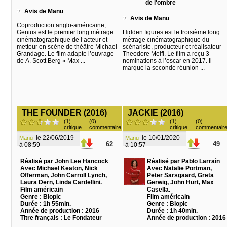
de l'ombre
Avis de Manu
Avis de Manu
Coproduction anglo-américaine,
Genius est le premier long métrage
Hidden figures est le troisième long
cinématographique de l’acteur et
métrage cinématographique du
metteur en scène de théâtre Michael
scénariste, producteur et réalisateur
Grandage. Le film adapte l’ouvrage
Theodore Melfi. Le film a reçu 3
de A. Scott Berg « Max ...
nominations à l’oscar en 2017. Il
marque la seconde réunion ...
THE FOUNDER (2016)
JACKIE (2016)
(1)
(0)
(1)
(0)
critique
commentaire
critique
commentair
le 22/06/2019
le 10/01/2020
Manu
Manu
62
49
à 08:59
à 10:57
Réalisé par John Lee Hancock
Réalisé par Pablo Larraín
Avec Michael Keaton, Nick
Avec Natalie Portman,
Offerman, John Carroll Lynch,
Peter Sarsgaard, Greta
Laura Dern, Linda Cardellini.
Gerwig, John Hurt, Max
Film américain
Casella.
Genre : Biopic
Film américain
Durée : 1h 55min.
Genre : Biopic
Année de production : 2016
Durée : 1h 40min.
Titre français : Le Fondateur
Année de production : 2016