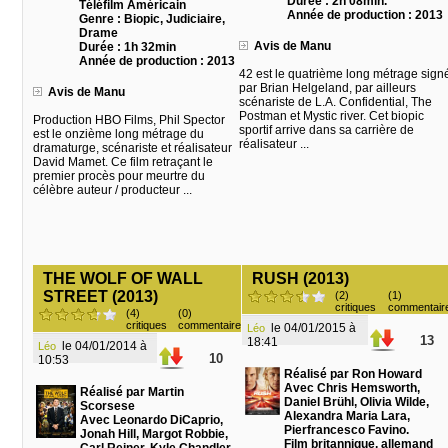
Durée : 2h 08min.
Téléfilm Américain
Année de production : 2013
Genre : Biopic, Judiciaire,
Drame
Avis de Manu
Durée : 1h 32min
Année de production : 2013
42 est le quatrième long métrage sign
par Brian Helgeland, par ailleurs
Avis de Manu
scénariste de L.A. Confidential, The
Postman et Mystic river. Cet biopic
Production HBO Films, Phil Spector
sportif arrive dans sa carrière de
est le onzième long métrage du
réalisateur ...
dramaturge, scénariste et réalisateur
David Mamet. Ce film retraçant le
premier procès pour meurtre du
célèbre auteur / producteur ...
THE WOLF OF WALL
RUSH (2013)
STREET (2013)
(2)
(1)
critiques
commentair
(4)
(0)
critiques
commentaire
le 04/01/2015 à
Léo
13
18:41
le 04/01/2014 à
Léo
10
10:53
Réalisé par Ron Howard
Avec Chris Hemsworth,
Réalisé par Martin
Daniel Brühl, Olivia Wilde,
Scorsese
Alexandra Maria Lara,
Avec Leonardo DiCaprio,
Pierfrancesco Favino.
Jonah Hill, Margot Robbie,
Film britannique, allemand