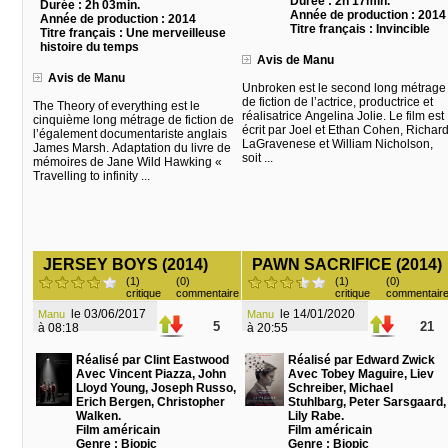
Durée : 2h 17min.
Durée : 2h 03min.
Année de production : 2014
Année de production : 2014
Titre français : Invincible
Titre français : Une merveilleuse
histoire du temps
Avis de Manu
Avis de Manu
Unbroken est le second long métrage
de fiction de l’actrice, productrice et
The Theory of everything est le
réalisatrice Angelina Jolie. Le film est
cinquième long métrage de fiction de
écrit par Joel et Ethan Cohen, Richar
l’également documentariste anglais
LaGravenese et William Nicholson,
James Marsh. Adaptation du livre de
soit ...
mémoires de Jane Wild Hawking «
Travelling to infinity ...
JERSEY BOYS (2014)
PAWN SACRIFICE (2014)
(1)
(0)
(1)
(0)
critique
commentaire
critique
commentair
le 03/06/2017
le 14/01/2020
Manu
Manu
5
21
à 08:18
à 20:55
Réalisé par Clint Eastwood
Réalisé par Edward Zwick
Avec Vincent Piazza, John
Avec Tobey Maguire, Liev
Lloyd Young, Joseph Russo,
Schreiber, Michael
Erich Bergen, Christopher
Stuhlbarg, Peter Sarsgaard,
Walken.
Lily Rabe.
Film américain
Film américain
Genre : Biopic
Genre : Biopic