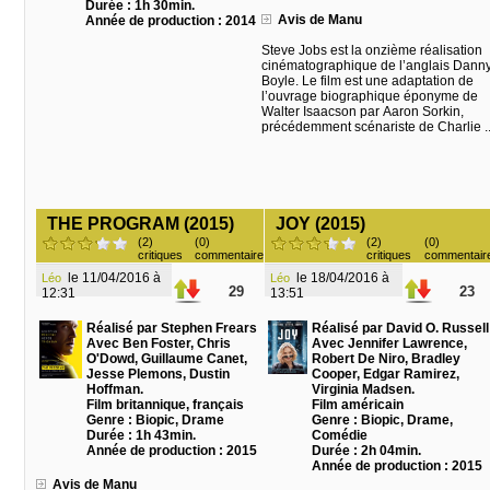
Durée : 1h 30min.
Avis de Manu
Année de production : 2014
Steve Jobs est la onzième réalisation
cinématographique de l’anglais Dann
Boyle. Le film est une adaptation de
l’ouvrage biographique éponyme de
Walter Isaacson par Aaron Sorkin,
précédemment scénariste de Charlie ..
THE PROGRAM (2015)
JOY (2015)
(2)
(0)
(2)
(0)
critiques
commentaire
critiques
commentair
le 11/04/2016 à
le 18/04/2016 à
Léo
Léo
29
23
12:31
13:51
Réalisé par Stephen Frears
Réalisé par David O. Russell
Avec Ben Foster, Chris
Avec Jennifer Lawrence,
O'Dowd, Guillaume Canet,
Robert De Niro, Bradley
Jesse Plemons, Dustin
Cooper, Edgar Ramirez,
Hoffman.
Virginia Madsen.
Film britannique, français
Film américain
Genre : Biopic, Drame
Genre : Biopic, Drame,
Durée : 1h 43min.
Comédie
Année de production : 2015
Durée : 2h 04min.
Année de production : 2015
Avis de Manu