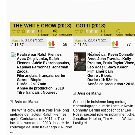
THE WHITE CROW (2018)
GOTTI (2018)
(1)
(0)
(1)
(0)
critique
commentaire
critique
commentair
le 22/07/2021
le 05/08/2021
Manu
Manu
58
77
à 11:57
à 21:33
Réalisé par Ralph Fiennes
Réalisé par Kevin Connolly
Avec Oleg Ivenko, Ralph
Avec John Travolta, Kelly
Fiennes, Adèle Exarchopoulos,
Preston, Pruitt Taylor Vince,
Raphaël Personnaz, Jonathan
Leo Rossi, Stacy Keach.
Zaccaï.
Film américain
Film anglais, français, serbe
Genre : Biopic
Genre : Biopic
Durée : 1h 52min.
Durée : 2h 07min.
Année de production : 2018
Année de production : 2018
Titre français : Noureev
Avis de Manu
Avis de Manu
Gotti est le troisième long métrage
cinématographique de l’acteur Kevin
The White crow est le troisième long
Connolly. Le film est coécrit par Leo
métrage de l’acteur Ralph Fiennes
Rossi, second rôle vu notamment che
après Coriolanus en 2011 et The
Jonathan Kaplan, Tim Hunter, William
Invisible woman en 2013. Inspiré de
Lustig et ...
l’ouvrage de Julie Kavanagh « Rudolf
...