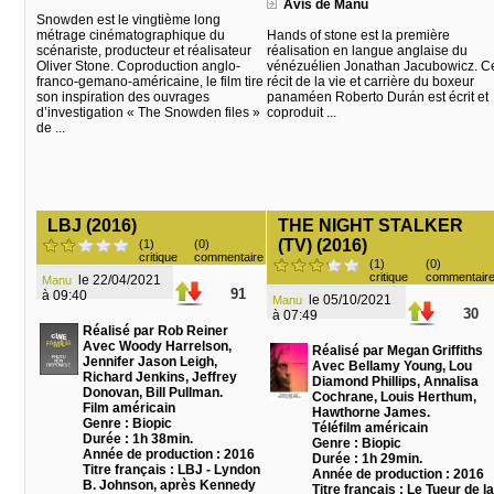
Avis de Manu
Snowden est le vingtième long
métrage cinématographique du
Hands of stone est la première
scénariste, producteur et réalisateur
réalisation en langue anglaise du
Oliver Stone. Coproduction anglo-
vénézuélien Jonathan Jacubowicz. C
franco-gemano-américaine, le film tire
récit de la vie et carrière du boxeur
son inspiration des ouvrages
panaméen Roberto Durán est écrit et
d’investigation « The Snowden files »
coproduit ...
de ...
LBJ (2016)
THE NIGHT STALKER
(TV) (2016)
(1)
(0)
critique
commentaire
(1)
(0)
critique
commentair
le 22/04/2021
Manu
91
à 09:40
le 05/10/2021
Manu
30
à 07:49
Réalisé par Rob Reiner
Avec Woody Harrelson,
Réalisé par Megan Griffiths
Jennifer Jason Leigh,
Avec Bellamy Young, Lou
Richard Jenkins, Jeffrey
Diamond Phillips, Annalisa
Donovan, Bill Pullman.
Cochrane, Louis Herthum,
Film américain
Hawthorne James.
Genre : Biopic
Téléfilm américain
Durée : 1h 38min.
Genre : Biopic
Année de production : 2016
Durée : 1h 29min.
Titre français : LBJ - Lyndon
Année de production : 2016
B. Johnson, après Kennedy
Titre français : Le Tueur de la