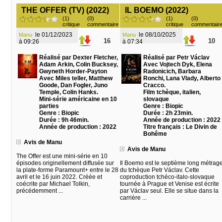
THE OFFER (TV) (2022)
IL BOEMO (2022)
(1)
(0)
(1)
(0)
critique
commentaire
critique
commentair
le 01/12/2023
le 08/10/2025
Manu
Manu
16
10
à 09:26
à 07:34
Réalisé par Dexter Fletcher,
Réalisé par Petr Václav
Adam Arkin, Colin Bucksey,
Avec Vojtech Dyk, Elena
Gwyneth Horder-Payton
Radonicich, Barbara
Avec Miles teller, Matthew
Ronchi, Lana Vlady, Alberto
Goode, Dan Fogler, Juno
Cracco.
Temple, Colin Hanks.
Film tchèque, italien,
Mini-série américaine en 10
slovaque
parties
Genre : Biopic
Genre : Biopic
Durée : 2h 23min.
Durée : 9h 46min.
Année de production : 2022
Année de production : 2022
Titre français : Le Divin de
Bohême
Avis de Manu
Avis de Manu
The Offer est une mini-série en 10
épisodes originellement diffusée sur
Il Boemo est le septième long métrag
la plate-forme Paramount+ entre le 28
du tchèque Petr Václav. Cette
avril et le 16 juin 2022. Créée et
coproduction tchéco-italo-slovaque
coécrite par Michael Tolkin,
tournée à Prague et Venise est écrite
précédemment ...
par Václav seul. Elle se situe dans la
carrière ...