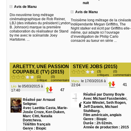
nuit
Avis de Manu
Avis de Manu
Dix-neuvième long métrage
cinématographique de Rob Reiner,
Troisième long métrage de la cinéast
LBJ (des initiales du président Lyndon
indépendante Megan Griffiths, The
B. Johnson) marque la première
Night stalker est écrit par Griffiths elle-
collaboration du réalisateur de Stand
même, qui adapte ici l’ouvrage
by me avec le scénariste Joey
d’investigation de Philip Carlo
Hartstone. ...
consacré au tueur en série ...
ARLETTY, UNE PASSION
STEVE JOBS (2015)
COUPABLE (TV) (2015)
(3)
(0)
critiques
commentair
(1)
(0)
critique
commentaire
le 17/03/2016 à
Manu
41
22:04
le 05/03/2015 à
Léo
47
17:40
Réalisé par Danny Boyle
Avec Michael Fassbender,
Réalisé par Arnaud
Kate Winslet, Seth Rogen,
Selignac
Jeff Daniels, Michael
Avec Laetitia Casta, Marie-
Stuhlbarg.
Josée Croze, Ken Duken,
Film américain, anglais
Marc Citti, Natalia
Genre : Biopic
Dontcheva.
Durée : 2h 02min.
Téléfilm français
Année de production : 2015
Genre : Biopic