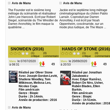
Avis de Manu
Avis de Manu
The Founder est le sixième long
Jackie est le septième long métrage
métrage du scénariste et réalisateur
cinématographique du chilien Pablo
John Lee Hancock. Ecrit par Robert
Larraín. Coproduit par Darren
Siegel, scénariste du The Wrestler de
Aronofsky, il est écrit par Noah
Darren Aronofsky, le film maque la
Oppenheim, coscénariste, sur un
quatrième ...
mode plus ludique, de The Maze ...
SNOWDEN (2016)
HANDS OF STONE (2016)
(1)
(0)
(1)
(0)
critique
commentaire
critique
commentair
le 07/07/2020
le 20/09/2020
Manu
Manu
49
49
à 08:31
à 20:53
Réalisé par Oliver Stone
Réalisé par Jonathan
Avec Joseph Gordon-Levitt,
Jakubowicz
Shailene Woodley, Tom
Avec Edgar Ramírez,
Wilkinson, Melissa Leo,
Robert De Niro, Usher,
Nicolas Cage.
Rubén Blades, Ellen
Film américain
Barkin.
Genre : Biopic
Film américain
Durée : 2h 14min.
Genre : Biopic
Année de production : 2016
Durée : 1h 51min.
Année de production : 201
Avis de Manu