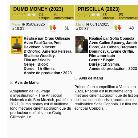
DUMB MONEY (2023)
PRISCILLA (2023)
(1)
(0)
(1)
(0)
critique
commentaire
critique
commentair
le 05/09/2025
le 06/11/2025
Manu
Manu
31
40
à 18:31
à 09:37
Réalisé par Craig Gillespie
Réalisé par Sofia Coppola
Avec Paul Dano, Pete
Avec Cailee Spaeny, Jacob
Davidson, Vincent
Elordi, Ari Cohen, Dagmara
D'Onofrio, America Ferrera,
Dominczyk, Lynne Griffin.
Shailene Woodley.
Film américain
Film américain
Genre : Biopic
Genre : Biopic
Durée : 1h 53min.
Durée : 1h 45min.
Année de production : 2023
Année de production : 2023
Avis de Manu
Avis de Manu
Présenté en compétition à Venise en
Adaptation de l’ouvrage
2023, Priscilla est le huitième long
d’investigation « The Antisocial
métrage cinématographique de fiction
Network » de Ben Mezrich, publié en
de l’actrice, scénariste, productrice et
2021, Dumb money est le huitième
réalisatrice Sofia Coppola. Le film est
long métrage cinématographique du
écrit par Coppola ...
producteur et réalisateur Craig
Gillespie. Le ...