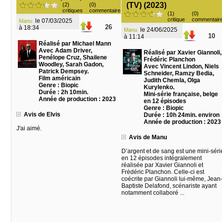
(TV) (2023)
(2)
(0)
critiques
commentaire
(1)
(0)
critique
commentair
le 07/03/2025
Manu
26
à 18:34
le 24/06/2025
Manu
10
à 11:14
Réalisé par Michael Mann
Avec Adam Driver,
Réalisé par Xavier Giannoli,
Penélope Cruz, Shailene
Frédéric Planchon
Woodley, Sarah Gadon,
Avec Vincent Lindon, Niels
Patrick Dempsey.
Schneider, Ramzy Bedia,
Film américain
Judith Chemla, Olga
Genre : Biopic
Kurylenko.
Durée : 2h 10min.
Mini-série française, belge
Année de production : 2023
en 12 épisodes
Genre : Biopic
Avis de Elvis
Durée : 10h 24min. environ
Année de production : 2023
J'ai aimé.
Avis de Manu
D’argent et de sang est une mini-séri
en 12 épisodes intégralement
réalisée par Xavier Giannoli et
Frédéric Planchon. Celle-ci est
coécrite par Giannoli lui-même, Jean
Baptiste Delafond, scénariste ayant
notamment collaboré ...