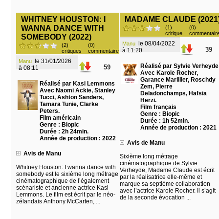
WHITNEY HOUSTON: I
MADAME CLAUDE (2021
WANNA DANCE WITH
(1)
(0)
critique
commentair
SOMEBODY (2022)
le 08/04/2022
Manu
(2)
(0)
39
à 11:20
critiques
commentaire
le 31/01/2026
Manu
Réalisé par Sylvie Verheyde
59
à 08:11
Avec Karole Rocher,
Garance Marillier, Roschdy
Réalisé par Kasi Lemmons
Zem, Pierre
Avec Naomi Ackie, Stanley
Deladonchamps, Hafsia
Tucci, Ashton Sanders,
Herzi.
Tamara Tunie, Clarke
Film français
Peters.
Genre : Biopic
Film américain
Durée : 1h 52min.
Genre : Biopic
Année de production : 2021
Durée : 2h 24min.
Année de production : 2022
Avis de Manu
Avis de Manu
Sixième long métrage
cinématographique de Sylvie
Whitney Houston: I wanna dance with
Verheyde, Madame Claude est écrit
somebody est le sixième long métrage
par la réalisatrice elle-même et
cinématographique de l’également
marque sa septième collaboration
scénariste et ancienne actrice Kasi
avec l’actrice Karole Rocher. Il s’agit
Lemmons. Le film est écrit par le néo-
de la seconde évocation ...
zélandais Anthony McCarten, ...