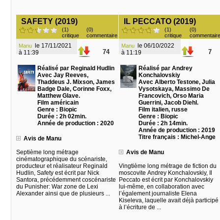
SAFETY (2019)
IL PECCATO (2019)
(1)
(0)
(1)
(0)
critique
commentaire
critique
commentair
le 17/11/2021
le 06/10/2022
Manu
Manu
74
7
à 11:39
à 11:19
Réalisé par Reginald Hudlin
Réalisé par Andrey
Avec Jay Reeves,
Konchalovskiy
Thaddeus J. Mixson, James
Avec Alberto Testone, Julia
Badge Dale, Corinne Foxx,
Vysotskaya, Massimo De
Matthew Glave.
Francovich, Orso Maria
Film américain
Guerrini, Jacob Diehl.
Genre : Biopic
Film italien, russe
Durée : 2h 02min.
Genre : Biopic
Année de production : 2020
Durée : 2h 14min.
Année de production : 2019
Titre français : Michel-Ange
Avis de Manu
Septième long métrage
Avis de Manu
cinématographique du scénariste,
producteur et réalisateur Reginald
Vingtième long métrage de fiction du
Hudlin, Safety est écrit par Nick
moscovite Andrey Konchalovskiy, Il
Santora, précédemment coscénariste
Peccato est écrit par Konchalovskiy
du Punisher: War zone de Lexi
lui-même, en collaboration avec
Alexander ainsi que de plusieurs ...
l’également journaliste Elena
Kiseleva, laquelle avait déjà participé
à l’écriture de ...