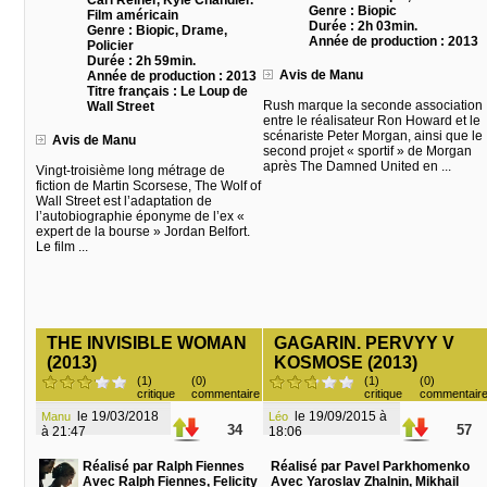
Carl Reiner, Kyle Chandler.
Genre : Biopic
Film américain
Durée : 2h 03min.
Genre : Biopic, Drame,
Année de production : 2013
Policier
Durée : 2h 59min.
Avis de Manu
Année de production : 2013
Titre français : Le Loup de
Rush marque la seconde association
Wall Street
entre le réalisateur Ron Howard et le
scénariste Peter Morgan, ainsi que le
Avis de Manu
second projet « sportif » de Morgan
après The Damned United en ...
Vingt-troisième long métrage de
fiction de Martin Scorsese, The Wolf of
Wall Street est l’adaptation de
l’autobiographie éponyme de l’ex «
expert de la bourse » Jordan Belfort.
Le film ...
THE INVISIBLE WOMAN
GAGARIN. PERVYY V
(2013)
KOSMOSE (2013)
(1)
(0)
(1)
(0)
critique
commentaire
critique
commentair
le 19/03/2018
le 19/09/2015 à
Manu
Léo
34
57
à 21:47
18:06
Réalisé par Ralph Fiennes
Réalisé par Pavel Parkhomenko
Avec Ralph Fiennes, Felicity
Avec Yaroslav Zhalnin, Mikhail