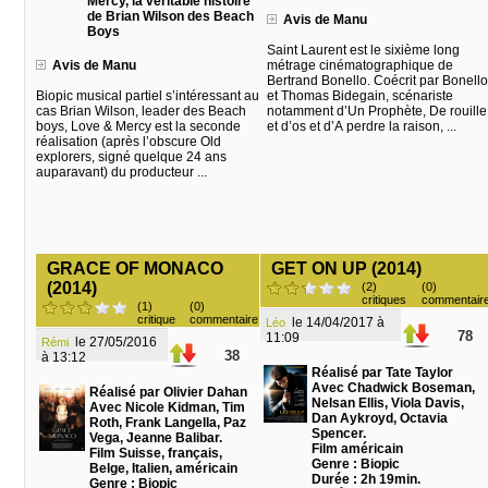
Mercy, la véritable histoire
de Brian Wilson des Beach
Avis de Manu
Boys
Saint Laurent est le sixième long
Avis de Manu
métrage cinématographique de
Bertrand Bonello. Coécrit par Bonello
Biopic musical partiel s’intéressant au
et Thomas Bidegain, scénariste
cas Brian Wilson, leader des Beach
notamment d’Un Prophète, De rouille
boys, Love & Mercy est la seconde
et d’os et d’A perdre la raison, ...
réalisation (après l’obscure Old
explorers, signé quelque 24 ans
auparavant) du producteur ...
GRACE OF MONACO
GET ON UP (2014)
(2014)
(2)
(0)
critiques
commentair
(1)
(0)
critique
commentaire
le 14/04/2017 à
Léo
78
11:09
le 27/05/2016
Rémi
38
à 13:12
Réalisé par Tate Taylor
Avec Chadwick Boseman,
Réalisé par Olivier Dahan
Nelsan Ellis, Viola Davis,
Avec Nicole Kidman, Tim
Dan Aykroyd, Octavia
Roth, Frank Langella, Paz
Spencer.
Vega, Jeanne Balibar.
Film américain
Film Suisse, français,
Genre : Biopic
Belge, Italien, américain
Durée : 2h 19min.
Genre : Biopic