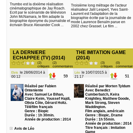
Trumbo est la dixième réalisation
Troisième long métrage de l'acteur
cinématographique de Jay Roach.
réalisateur Jalil Lespert, Yves Saint-
Ecrit par le scénariste de télévision
Laurent est l'adaptation de la
John McNamara, le film adapte la
biographie écrite par la journaliste de
biographie éponyme du journaliste et
mode Laurence Benaïm parue en
écrivain Bruce Alexander Cook ...
2002 chez Grasset. Le film ...
LA DERNIERE
THE IMITATION GAME
ECHAPPEE (TV) (2014)
(2014)
(2)
(2)
(3)
(0)
critiques
commentaires
critiques
commentair
le 28/06/2014 à
le 10/07/2015 à
Elvis
Léo
59
51
00:12
21:17
Réalisé par Fabien
Réalisé par Morten Tyldum
Onteniente
Avec Benedict
Avec Samuel Le Bihan,
Cumberbatch, Keira
Claire Keim, Youssef Hajdi,
Knightley, Matthew Goode,
Olivia Côte, Gérard Holtz.
Mark Strong, Steven
Téléfilm français
Waddington.
Genre : Biopic
Film anglais, américain
Durée : 1h 30min.
Genre : Biopic, Drame
Année de production : 2014
Durée : 1h 55min.
Année de production : 2014
Titre français : Imitation
Avis de Léo
Game