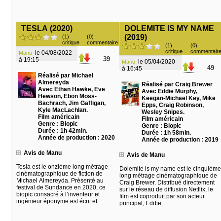
TESLA (2020)
DOLEMITE IS MY NAME
(2019)
(1)
(0)
critique
commentaire
(1)
(0)
critique
commentair
le 04/08/2022
Manu
39
à 19:15
le 05/04/2020
Manu
49
à 16:45
Réalisé par Michael
Almereyda
Réalisé par Craig Brewer
Avec Ethan Hawke, Eve
Avec Eddie Murphy,
Hewson, Ebon Moss-
Keegan-Michael Key, Mike
Bachrach, Jim Gaffigan,
Epps, Craig Robinson,
Kyle MacLachlan.
Wesley Snipes.
Film américain
Film américain
Genre : Biopic
Genre : Biopic
Durée : 1h 42min.
Durée : 1h 58min.
Année de production : 2020
Année de production : 2019
Avis de Manu
Avis de Manu
Tesla est le onzième long métrage
Dolemite is my name est le cinquième
cinématographique de fiction de
long métrage cinématographique de
Michael Almereyda. Présenté au
Craig Brewer. Distribué directement
festival de Sundance en 2020, ce
sur le réseau de diffusion Netflix, le
biopic consacré à l’inventeur et
film est coproduit par son acteur
ingénieur éponyme est écrit et ...
principal, Eddie ...