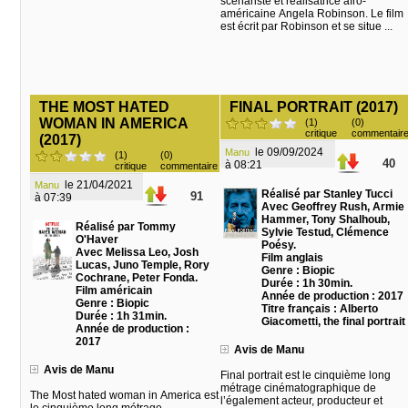
scénariste et réalisatrice afro-
américaine Angela Robinson. Le film
est écrit par Robinson et se situe ...
THE MOST HATED
FINAL PORTRAIT (2017)
WOMAN IN AMERICA
(1)
(0)
critique
commentair
(2017)
le 09/09/2024
Manu
(1)
(0)
40
à 08:21
critique
commentaire
le 21/04/2021
Manu
Réalisé par Stanley Tucci
91
à 07:39
Avec Geoffrey Rush, Armie
Hammer, Tony Shalhoub,
Réalisé par Tommy
Sylvie Testud, Clémence
O'Haver
Poésy.
Avec Melissa Leo, Josh
Film anglais
Lucas, Juno Temple, Rory
Genre : Biopic
Cochrane, Peter Fonda.
Durée : 1h 30min.
Film américain
Année de production : 2017
Genre : Biopic
Titre français : Alberto
Durée : 1h 31min.
Giacometti, the final portrait
Année de production :
2017
Avis de Manu
Avis de Manu
Final portrait est le cinquième long
métrage cinématographique de
The Most hated woman in America est
l’également acteur, producteur et