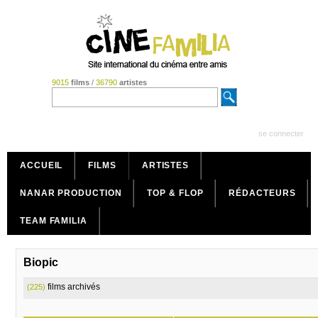
9015
films
/
36790
artistes
se connecter
ACCUEIL
FILMS
ARTISTES
NANAR PRODUCTION
TOP & FLOP
RÉDACTEURS
TEAM FAMILIA
Biopic
films archivés
(225)