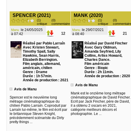
SPENCER (2021)
MANK (2020)
(1)
(0)
(1)
(0)
critique
commentaire
critique
commentair
le 24/05/2025
le 29/07/2021
Manu
Manu
12
21
à 07:42
à 08:40
Réalisé par Pablo Larraín
Réalisé par David Fincher
Avec Kristen Stewart,
Avec Gary Oldman,
Timothy Spall, Sally
Amanda Seyfried, Lily
Hawkins, Sean Harris,
Collins, Arliss Howard,
Elizabeth Berrington.
Charles Dance.
Film anglais, allemand,
Film américain
américain, chilien
Genre : Biopic
Genre : Drame
Durée : 2h 11min.
Durée : 1h 57min.
Année de production : 2020
Année de production : 2021
Avis de Manu
Avis de Manu
Mank est le onzième long métrage
Spencer est le neuvième long
cinématographique de David Fincher.
métrage cinématographique du
Ecrit par Jack Fincher, père de David,
chilien Pablo Larraín. Coproduit par
il a obtenu 2 oscars en 2021,
Larraín lui-même, le film est écrit par
catégorie meilleurs décors et
le britannique Steven Knight,
photographie. Le ...
précédemment scénariste du Dirty
pretty things ...