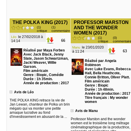
THE POLKA KING (2017)
PROFESSOR MARSTON
AND THE WONDER
(1)
(1)
critique
commentaire
WOMEN (2017)
le 27/02/2018 à
Léo
(1)
(0)
66
14:14
critique
commentair
le 23/01/2020
Manu
Réalisé par Maya Forbes
63
à 11:24
Avec Jack Black, Jenny
Slate, Jason Schwartzman,
Réalisé par Angela
Jacki Weaver, Willie
Robinson
Garson.
Avec Luke Evans, Rebecca
Film américain
Hall, Bella Heathcote,
Genre : Biopic, Comédie
Connie Britton, Oliver Platt.
Durée : 1h 35min.
Film américain
Année de production : 2017
Genre : Biopic
Durée : 1h 48min.
Avis de Léo
Année de production : 2017
Titre français : My wonder
THE POLKA KING retrace la vie de
women
Jan Lewan, chanteur de Polka un brin
mégalo qui va monter une petite
Avis de Manu
arnaque lucrative au fond
d'investissement en abusant de la ...
Professor Marston and the wonder
women est le troisième long métrage
cinématographique de la productrice,