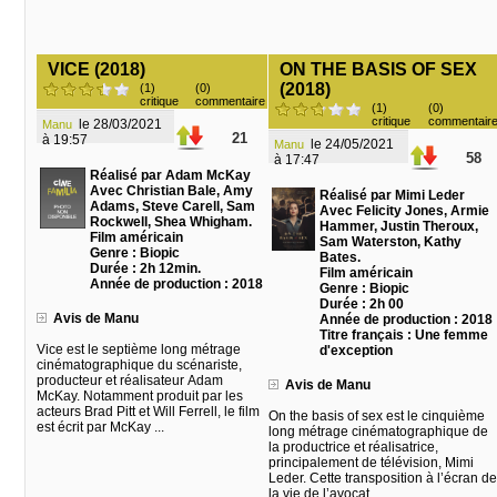
VICE (2018)
ON THE BASIS OF SEX
(2018)
(1)
(0)
critique
commentaire
(1)
(0)
critique
commentair
le 28/03/2021
Manu
21
à 19:57
le 24/05/2021
Manu
58
à 17:47
Réalisé par Adam McKay
Avec Christian Bale, Amy
Réalisé par Mimi Leder
Adams, Steve Carell, Sam
Avec Felicity Jones, Armie
Rockwell, Shea Whigham.
Hammer, Justin Theroux,
Film américain
Sam Waterston, Kathy
Genre : Biopic
Bates.
Durée : 2h 12min.
Film américain
Année de production : 2018
Genre : Biopic
Durée : 2h 00
Avis de Manu
Année de production : 2018
Titre français : Une femme
Vice est le septième long métrage
d'exception
cinématographique du scénariste,
producteur et réalisateur Adam
Avis de Manu
McKay. Notamment produit par les
acteurs Brad Pitt et Will Ferrell, le film
On the basis of sex est le cinquième
est écrit par McKay ...
long métrage cinématographique de
la productrice et réalisatrice,
principalement de télévision, Mimi
Leder. Cette transposition à l’écran de
la vie de l’avocat ...