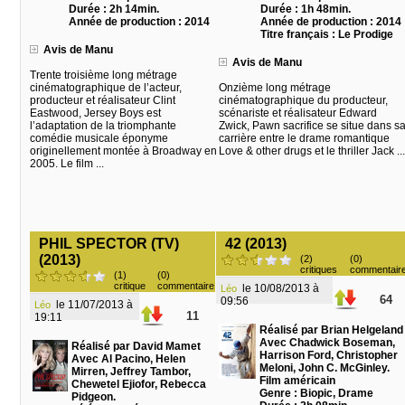
Durée : 2h 14min.
Durée : 1h 48min.
Année de production : 2014
Année de production : 2014
Titre français : Le Prodige
Avis de Manu
Avis de Manu
Trente troisième long métrage
cinématographique de l’acteur,
Onzième long métrage
producteur et réalisateur Clint
cinématographique du producteur,
Eastwood, Jersey Boys est
scénariste et réalisateur Edward
l’adaptation de la triomphante
Zwick, Pawn sacrifice se situe dans s
comédie musicale éponyme
carrière entre le drame romantique
originellement montée à Broadway en
Love & other drugs et le thriller Jack ...
2005. Le film ...
PHIL SPECTOR (TV)
42 (2013)
(2013)
(2)
(0)
critiques
commentair
(1)
(0)
critique
commentaire
le 10/08/2013 à
Léo
64
09:56
le 11/07/2013 à
Léo
11
19:11
Réalisé par Brian Helgeland
Avec Chadwick Boseman,
Réalisé par David Mamet
Harrison Ford, Christopher
Avec Al Pacino, Helen
Meloni, John C. McGinley.
Mirren, Jeffrey Tambor,
Film américain
Chewetel Ejiofor, Rebecca
Genre : Biopic, Drame
Pidgeon.