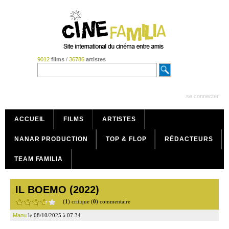
9012
films
/
36786
artistes
se connecter
ACCUEIL
FILMS
ARTISTES
NANAR PRODUCTION
TOP & FLOP
RÉDACTEURS
TEAM FAMILIA
IL BOEMO (2022)
(
1
) critique (
0
) commentaire
Manu
le 08/10/2025 à 07:34