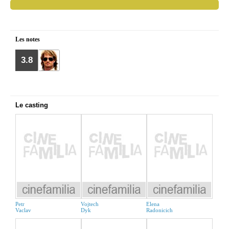
Les notes
3.8
Le casting
Petr
Vojtech
Elena
Vaclav
Dyk
Radonicich