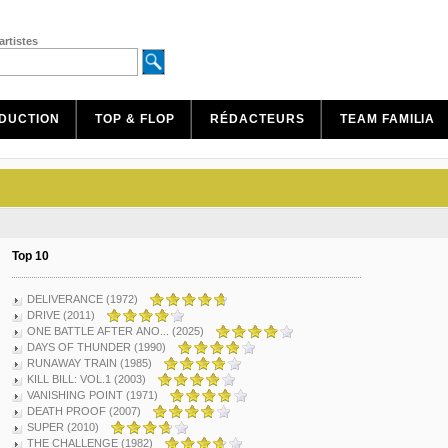
artistes
DUCTION
TOP & FLOP
RÉDACTEURS
TEAM FAMILIA
Top 10
DELIVERANCE (1972)
DRIVE (2011)
ONE BATTLE AFTER ANO... (2025)
DAYS OF THUNDER (1990)
RUNAWAY TRAIN (1985)
KILL BILL: VOL.1 (2003)
VANISHING POINT (1971)
DEATH PROOF (2007)
SUPER (2010)
THE CHALLENGE (1982)