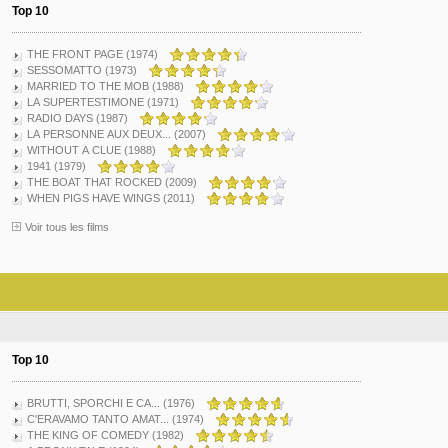
Top 10
THE FRONT PAGE (1974)
SESSOMATTO (1973)
MARRIED TO THE MOB (1988)
LA SUPERTESTIMONE (1971)
RADIO DAYS (1987)
LA PERSONNE AUX DEUX... (2007)
WITHOUT A CLUE (1988)
1941 (1979)
THE BOAT THAT ROCKED (2009)
WHEN PIGS HAVE WINGS (2011)
Voir tous les films
Top 10
BRUTTI, SPORCHI E CA... (1976)
C'ERAVAMO TANTO AMAT... (1974)
THE KING OF COMEDY (1982)