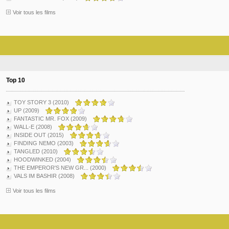
Voir tous les films
Top 10
TOY STORY 3 (2010)
UP (2009)
FANTASTIC MR. FOX (2009)
WALL-E (2008)
INSIDE OUT (2015)
FINDING NEMO (2003)
TANGLED (2010)
HOODWINKED (2004)
THE EMPEROR'S NEW GR... (2000)
VALS IM BASHIR (2008)
Voir tous les films