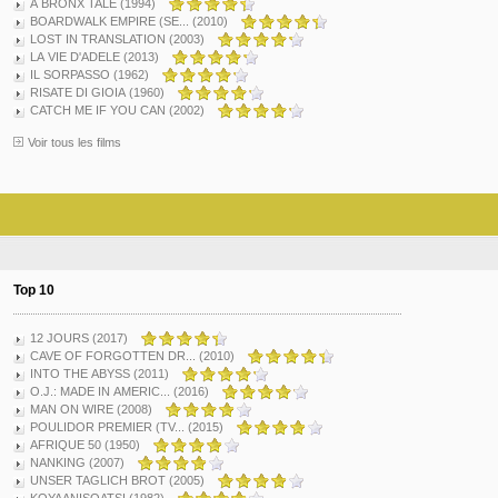
A BRONX TALE (1994)
BOARDWALK EMPIRE (SE... (2010)
LOST IN TRANSLATION (2003)
LA VIE D'ADELE (2013)
IL SORPASSO (1962)
RISATE DI GIOIA (1960)
CATCH ME IF YOU CAN (2002)
Voir tous les films
Top 10
12 JOURS (2017)
CAVE OF FORGOTTEN DR... (2010)
INTO THE ABYSS (2011)
O.J.: MADE IN AMERIC... (2016)
MAN ON WIRE (2008)
POULIDOR PREMIER (TV... (2015)
AFRIQUE 50 (1950)
NANKING (2007)
UNSER TAGLICH BROT (2005)