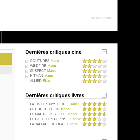
se connecter
Dernières critiques ciné
COUTURES
Manu
WILDFIRE
Manu
SUSPECT
Manu
HITMAN
Manu
ALLIED
Elvis
Dernières critiques livres
LA FIN DES MYSTERE...
Isabel
LE CHUCHOTEUR
Isabel
LE MAITRE DES ILLU...
Isabel
LE GOUT DES PEPINS...
Charlie
LA BALLADE DE LILA...
Charlie