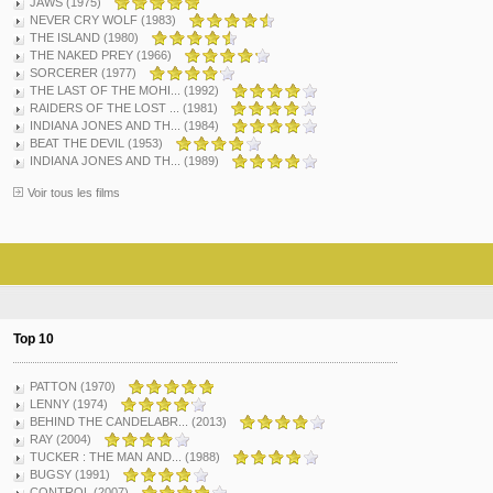
JAWS (1975)
NEVER CRY WOLF (1983)
THE ISLAND (1980)
THE NAKED PREY (1966)
SORCERER (1977)
THE LAST OF THE MOHI... (1992)
RAIDERS OF THE LOST ... (1981)
INDIANA JONES AND TH... (1984)
BEAT THE DEVIL (1953)
INDIANA JONES AND TH... (1989)
Voir tous les films
Top 10
PATTON (1970)
LENNY (1974)
BEHIND THE CANDELABR... (2013)
RAY (2004)
TUCKER : THE MAN AND... (1988)
BUGSY (1991)
CONTROL (2007)