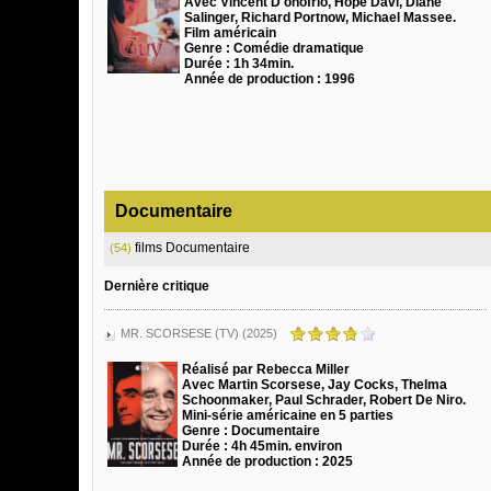
Avec Vincent D'onofrio, Hope Davi, Diane
Salinger, Richard Portnow, Michael Massee.
Film américain
Genre : Comédie dramatique
Durée : 1h 34min.
Année de production : 1996
Documentaire
films Documentaire
(54)
Dernière critique
MR. SCORSESE (TV) (2025)
Réalisé par Rebecca Miller
Avec Martin Scorsese, Jay Cocks, Thelma
Schoonmaker, Paul Schrader, Robert De Niro.
Mini-série américaine en 5 parties
Genre : Documentaire
Durée : 4h 45min. environ
Année de production : 2025