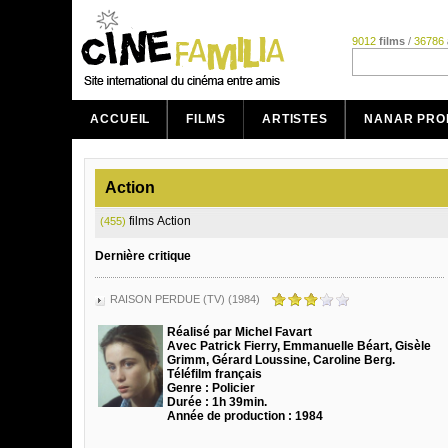
9012
films
/
36786
ACCUEIL
FILMS
ARTISTES
NANAR PRO
Action
films Action
(455)
Dernière critique
RAISON PERDUE (TV) (1984)
Réalisé par Michel Favart
Avec Patrick Fierry, Emmanuelle Béart, Gisèle
Grimm, Gérard Loussine, Caroline Berg.
Téléfilm français
Genre : Policier
Durée : 1h 39min.
Année de production : 1984