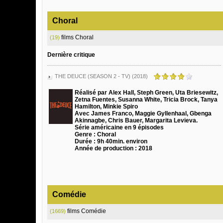
Choral
films Choral
(19)
Dernière critique
THE DEUCE (SEASON 2 - TV) (2018)
Réalisé par Alex Hall, Steph Green, Uta Briesewitz,
Zetna Fuentes, Susanna White, Tricia Brock, Tanya
Hamilton, Minkie Spiro
Avec James Franco, Maggie Gyllenhaal, Gbenga
Akinnagbe, Chris Bauer, Margarita Levieva.
Série américaine en 9 épisodes
Genre : Choral
Durée : 9h 40min. environ
Année de production : 2018
Comédie
films Comédie
(1669)