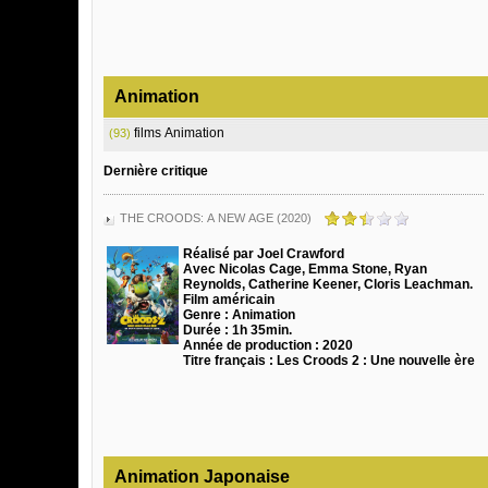
Animation
films Animation
(93)
Dernière critique
THE CROODS: A NEW AGE (2020)
Réalisé par Joel Crawford
Avec Nicolas Cage, Emma Stone, Ryan
Reynolds, Catherine Keener, Cloris Leachman.
Film américain
Genre : Animation
Durée : 1h 35min.
Année de production : 2020
Titre français : Les Croods 2 : Une nouvelle ère
Animation Japonaise