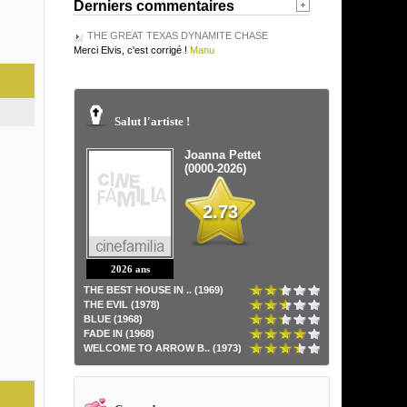
Derniers commentaires
THE GREAT TEXAS DYNAMITE CHASE
Merci Elvis, c'est corrigé !
Manu
Salut l'artiste !
Joanna Pettet
(0000-2026)
2.73
2026 ans
THE BEST HOUSE IN .. (1969)
THE EVIL (1978)
BLUE (1968)
FADE IN (1968)
WELCOME TO ARROW B.. (1973)