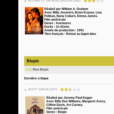
RETURN TO THE BLUE LAGOON (1991)
Réalisé par William A. Graham
Avec Milla Jovovich, Brian Krause, Lisa
Pelikan, Nana Coburn, Emma James.
Film américain
Genre : Aventures
Durée : 1h 42min.
Année de production : 1991
Titre français : Retour au lagon bleu
Biopic
films Biopic
(225)
Dernière critique
SCOTT JOPLIN (1977)
Réalisé par Jeremy Paul Kagan
Avec Billy Dee Williams, Margaret Avery,
Clifton Davis, Art Carney.
Film américain
Genre : Biopic