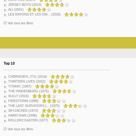
JERSEY BOYS (2014)
ALI (2001)
LES RAYONS ET LES OM... (2026)
Voir tous les films
Top 10
CHERNOBYL (TV) (2019)
THIRTEEN LIVES (2022)
TITANIC (1997)
THE HINDENBURG (1975)
SULLY (2016)
FIRESTORM (1998)
THE LAST SURVIVORS (... (1975)
SKYJACKED (1972)
HARD RAIN (1998)
ROLLERCOASTER (1977)
Voir tous les films