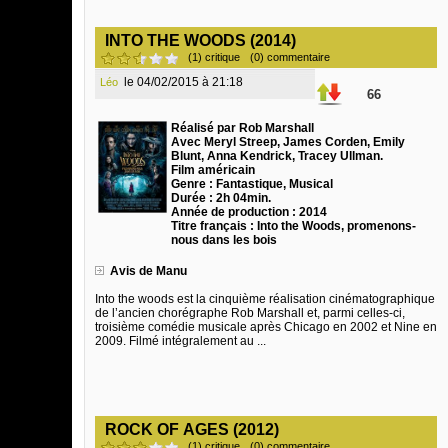
INTO THE WOODS (2014)
(1) critique
(0) commentaire
le 04/02/2015 à 21:18
Léo
66
Réalisé par Rob Marshall
Avec Meryl Streep, James Corden, Emily
Blunt, Anna Kendrick, Tracey Ullman.
Film américain
Genre : Fantastique, Musical
Durée : 2h 04min.
Année de production : 2014
Titre français : Into the Woods, promenons-
nous dans les bois
Avis de Manu
Into the woods est la cinquième réalisation cinématographique
de l’ancien chorégraphe Rob Marshall et, parmi celles-ci,
troisième comédie musicale après Chicago en 2002 et Nine en
2009. Filmé intégralement au ...
ROCK OF AGES (2012)
(1) critique
(0) commentaire