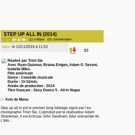
STEP UP ALL IN (2014)
(1) critique
(0) commentaire
le 15/11/2016 à 11:52
Manu
83
Réalisé par Trish Sie
Avec Ryan Guzman, Briana Evigan, Adam G. Sevani,
Izabella Miko.
Film américain
Genre : Comédie musicale
Durée : 1h 52min.
Année de production : 2014
Titre français : Sexy Dance 5 - All in Vegas
Avis de Manu
Step up all in est le premier long métrage signé par l’ex-
chorégraphe Trish Sie. Coproduit par le réalisateur Adam
Shankman, il est écrit par John Swetnam, futur scénariste de
L’Into ...