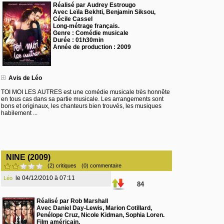
Réalisé par Audrey Estrougo
Avec Leïla Bekhti, Benjamin Siksou,
Cécile Cassel
Long-métrage français.
Genre : Comédie musicale
Durée : 01h30min
Année de production : 2009
Avis de Léo
TOI MOI LES AUTRES est une comédie musicale très honnête
en tous cas dans sa partie musicale. Les arrangements sont
bons et originaux, les chanteurs bien trouvés, les musiques
habilement ...
NINE (2009)
(2) critiques
(0) commentaire
le 04/12/2010 à 07:11
Léo
84
Réalisé par Rob Marshall
Avec Daniel Day-Lewis, Marion Cotillard,
Penélope Cruz, Nicole Kidman, Sophia Loren.
Film américain.