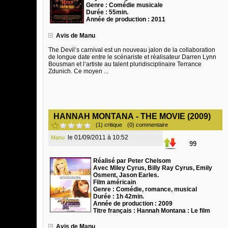
Genre : Comédie musicale
Durée : 55min.
Année de production : 2011
Avis de Manu
The Devil’s carnival est un nouveau jalon de la collaboration
de longue date entre le scénariste et réalisateur Darren Lynn
Bousman et l’artiste au talent pluridisciplinaire Terrance
Zdunich. Ce moyen ...
HANNAH MONTANA - THE MOVIE (2009)
(1) critique
(0) commentaire
le 01/09/2011 à 10:52
Manu
99
Réalisé par Peter Chelsom
Avec Miley Cyrus, Billy Ray Cyrus, Emily
Osment, Jason Earles.
Film américain
Genre : Comédie, romance, musical
Durée : 1h 42min.
Année de production : 2009
Titre français : Hannah Montana : Le film
Avis de Manu