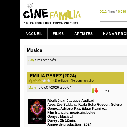
9012
films
/
36786
ACCUEIL
FILMS
ARTISTES
NANAR PRO
Musical
films archivés
(70)
EMILIA PEREZ (2024)
(1) critique
(0) commentaire
le 07/07/2026 à 09:04
Manu
51
Réalisé par Jacques Audiard
Avec Zoe Saldaña, Karla Sofía Gascón, Selena
Gomez, Adriana Paz, Edgar Ramirez.
Film français, mexicain, belge
Genre : Musical
Durée : 2h 12min.
Année de production : 2024