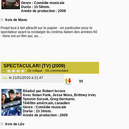
Genre : Comédie musicale
Durée : 1h 58min.
Année de production : 2008
Avis de Manu
Projet tout à fait attractif sur le papier - en particulier pour le
spectateur ayant la nostalgie du cinéma italien des années 60
- Nine est un film qui, au ...
SPECTACULAR! (TV) (2009)
(1) critique
(0) commentaire
le 21/01/2010 à 21:47
Léo
99
Réalisé par Robert Iscove
Avec Nolan Funk, Jesse Moss, Brittney irvin,
Tammin Sursok, Greg Germann.
Téléfilm américain, canadien
Genre : Comédie musicale
Durée : 1h 34min.
Année de production : 2009
Avis de Léo