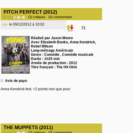
PITCH PERFECT (2012)
(2) critiques
(0) commentaire
le 09/12/2012 à 10:02
Léo
71
Réalisé par Jason Moore
Avec Elizabeth Banks, Anna Kendrick,
Rebel Wilson
Long-métrage Américain
Genre : Comédie , Comédie musicale
Durée : 1h35 min
Année de production : 2012
Titre français : The Hit Girls
Avis de puyo
Anna-Kendrick fest. +2 points rien que pour
THE MUPPETS (2011)
(2) critiques
(0) commentaire