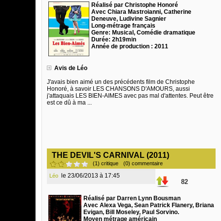
Réalisé par Christophe Honoré
Avec Chiara Mastroianni, Catherine
Deneuve, Ludivine Sagnier
Long-métrage français
Genre: Musical, Comédie dramatique
Durée: 2h19min
Année de production : 2011
Avis de Léo
J'avais bien aimé un des précédents film de Christophe
Honoré, à savoir LES CHANSONS D'AMOURS, aussi
j'attaquais LES BIEN-AIMES avec pas mal d'attentes. Peut être
est ce dû à ma ...
THE DEVIL'S CARNIVAL (2011)
(1) critique
(0) commentaire
le 23/06/2013 à 17:45
Léo
82
Réalisé par Darren Lynn Bousman
Avec Alexa Vega, Sean Patrick Flanery, Briana
Evigan, Bill Moseley, Paul Sorvino.
Moyen métrage américain