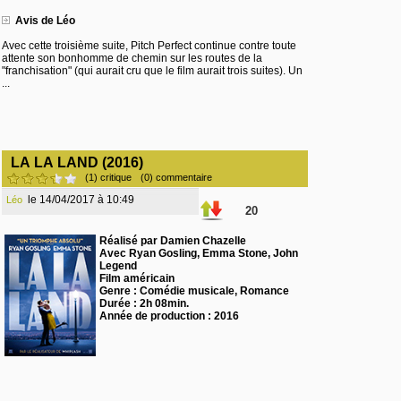
Avis de Léo
Avec cette troisième suite, Pitch Perfect continue contre toute
attente son bonhomme de chemin sur les routes de la
"franchisation" (qui aurait cru que le film aurait trois suites). Un
...
LA LA LAND (2016)
(1) critique
(0) commentaire
le 14/04/2017 à 10:49
Léo
20
Réalisé par Damien Chazelle
Avec Ryan Gosling, Emma Stone, John
Legend
Film américain
Genre : Comédie musicale, Romance
Durée : 2h 08min.
Année de production : 2016