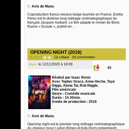
Avis de Manu
Coproduction franco-mexico-belge tournée en France, Emilia
Perez est le dixième long métrage cinématographique du
français Jacques Audiard. Le film adapte le roman de Boris
Razon « Ecoute », publié en ...
OPENING NIGHT (2016)
(1) critique
(0) commentaire
le 12/11/2020 à 18:09
Manu
49
Réalisé par Isaac Rentz
Avec Topher Grace, Anne Heche, Taye
Diggs, Alona Tal, Rob Riggle.
Film américain
Genre : Comédie musicale
Durée : 1h 30min.
Année de production : 2016
Avis de Manu
Opening night est le premier long métrage cinématographique
du clippeur (pour LeAnn Rimes et Katy Perry notamment),