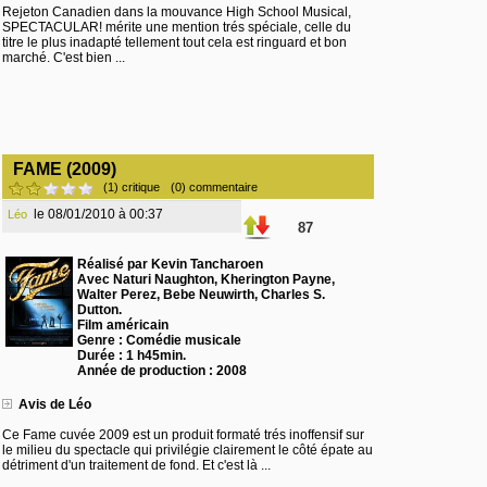
Rejeton Canadien dans la mouvance High School Musical,
SPECTACULAR! mérite une mention trés spéciale, celle du
titre le plus inadapté tellement tout cela est ringuard et bon
marché. C'est bien ...
FAME (2009)
(1) critique
(0) commentaire
le 08/01/2010 à 00:37
Léo
87
Réalisé par Kevin Tancharoen
Avec Naturi Naughton, Kherington Payne,
Walter Perez, Bebe Neuwirth, Charles S.
Dutton.
Film américain
Genre : Comédie musicale
Durée : 1 h45min.
Année de production : 2008
Avis de Léo
Ce Fame cuvée 2009 est un produit formaté trés inoffensif sur
le milieu du spectacle qui privilégie clairement le côté épate au
détriment d'un traitement de fond. Et c'est là ...