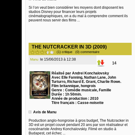
Si l’on veut bien considérer les moyens dont disposent les
studios Disney pour financer leurs projets
cinématographiques, on a du mal à comprendre comment ils
peuvent nous servir des films ...
THE NUTCRACKER IN 3D (2009)
(1) critique
(0) commentaire
le 15/06/2013 à 12:38
Manu
14
Réalisé par Andrei Konchalovsky
Avec Elle Fanning, Nathan Lane, John
Turturro, Richard E. Grant, Charlie Rowe.
Film britannique, hongrois
Genre : Comédie musicale, Famille
Durée : 1h 50min.
Année de production : 2010
Titre français : Casse-noisette
Avis de Manu
Production anglo-hongroise à gros budget, The Nutcracker in
3D est un projet couvé pendant 20 ans par son réalisateur et
coscénariste Andrey Konchalovskiy. Filmé en studio à
Budapest, cet échec ...