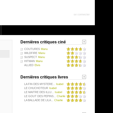
se connecter
Dernières critiques ciné
COUTURES
Manu
WILDFIRE
Manu
SUSPECT
Manu
HITMAN
Manu
ALLIED
Elvis
Dernières critiques livres
LA FIN DES MYSTERE...
Isabel
LE CHUCHOTEUR
Isabel
LE MAITRE DES ILLU...
Isabel
LE GOUT DES PEPINS...
Charlie
LA BALLADE DE LILA...
Charlie