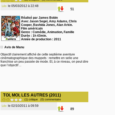
le 05/03/2012 à 22:48
Léo
51
Réalisé par James Bobin
Avec Jason Segel, Amy Adams, Chris
Cooper, Rashida Jones, Alan Arkin.
Film américain
Genre : Comédie, Animation, Famille
Durée : 1h 43min.
Année de production : 2011
Avis de Manu
Objectif clairement affiché de cette septième aventure
cinématographique des muppets : remettre en selle une
franchise un peu passée de mode. Et, à ce niveau, on peut dire
que l’objectif ...
TOI, MOI, LES AUTRES (2011)
(1) critique
(0) commentaire
le 02/10/2011 à 09:59
Léo
89