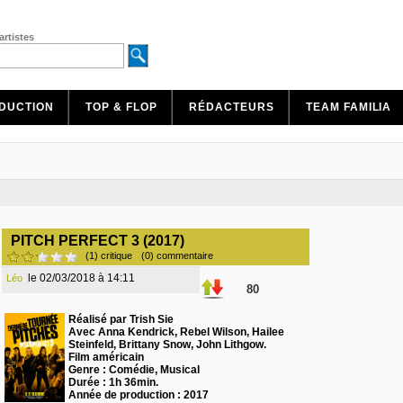
artistes
DUCTION
TOP & FLOP
RÉDACTEURS
TEAM FAMILIA
PITCH PERFECT 3 (2017)
(1) critique
(0) commentaire
le 02/03/2018 à 14:11
Léo
80
Réalisé par Trish Sie
Avec Anna Kendrick, Rebel Wilson, Hailee
Steinfeld, Brittany Snow, John Lithgow.
Film américain
Genre : Comédie, Musical
Durée : 1h 36min.
Année de production : 2017