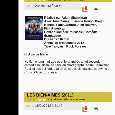
le 23/06/2013 à 08:58
Léo
46
Réalisé par Adam Shankman
Avec Tom Cruise, Julianne Hough, Diego
Boneta, Paul Giamatti, Alec Baldwin.
Film Américain
Genre : Comédie musicale, Comédie
dramatique
Durée : 2h 02min
Année de production : 2012
Titre français : Rock Forever
Avis de Manu
Huitième long métrage pour le grand écran et seconde
comédie musicale de l’ancien chorégraphe Adam Shankman,
Rock of age est l’adaptation du spectacle musical éponyme de
Chris D’Arienzo, créé à ...
LES BIEN-AIMES (2011)
(1) critique
(0) commentaire
le 18/01/2012 à 21:40
Léo
55