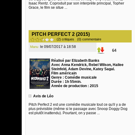
Isaac Rentz. Coproduit par son interprète principal, Topher
Grace, le film se situe ...
PITCH PERFECT 2 (2015)
(2) critiques
(0) commentaire
le 09/07/2017 à 18:58
Manu
64
Réalisé par Elizabeth Banks
Avec Anna Kendrick, Rebel Wilson, Hailee
Steinfeld, Adam Devine, Katey Sagal.
Film américain
Genre : Comédie musicale
Durée : 1h 55min.
Année de production : 2015
Avis de Léo
Pitch Perfect 2 est une comédie musicale tout ce qu'il y a de
plus prévisible (même si le passage avec Snoop Doggy Dog
est plutôt inattendu). Pourtant, on y passe ...