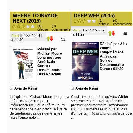
WHERE TO INVADE
DEEP WEB (2015)
NEXT (2015)
(1)
(0)
critique
commentaire
(1)
(0)
critique
commentaire
le 28/04/2016
Rémi
48
à 11:29
le 28/04/2016
Rémi
52
à 14:50
Réalisé par Alex
Winter
Réalisé par
Long-métrage
Michael Moore
Américain
Long-métrage
Genre :
Américain
Documentaire
Genre :
Durée : 01h30
Documentaire
Durée : 02h00
Avis de Rémi
Avis de Rémi
Il s'agit d'un Michael Moore pur jus, á
C'est la seconde fois qu'Alex Winter
la fois drôle, et (un peu)
se penche sur le web aprés son
irrévérencieux. L'auteur à toujours
premier documentaire Downloaded
cette tendance bien pratique à faire
(2013). Il s'interesse ici plus au cas
de quelques cas des généralités
d'un certain Ross Ulbricht qu'à ce que
mais l'ensemble ...
...