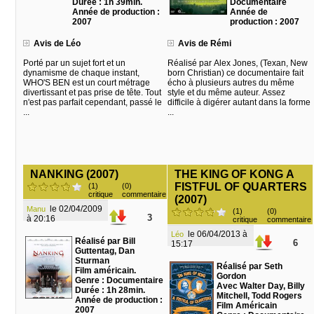
Durée : 1h 39min.
Documentaire
Année de production :
Année de
2007
production : 2007
Avis de Léo
Avis de Rémi
Porté par un sujet fort et un
Réalisé par Alex Jones, (Texan, New
dynamisme de chaque instant,
born Christian) ce documentaire fait
WHO'S BEN est un court métrage
écho à plusieurs autres du même
divertissant et pas prise de tête. Tout
style et du même auteur. Assez
n'est pas parfait cependant, passé le
difficile à digérer autant dans la forme
...
...
NANKING (2007)
THE KING OF KONG A
FISTFUL OF QUARTERS
(1)
(0)
critique
commentaire
(2007)
le 02/04/2009
Manu
(1)
(0)
3
à 20:16
critique
commentaire
le 06/04/2013 à
Léo
Réalisé par Bill
6
15:17
Guttentag, Dan
Sturman
Réalisé par Seth
Film américain.
Gordon
Genre : Documentaire
Avec Walter Day, Billy
Durée : 1h 28min.
Mitchell, Todd Rogers
Année de production :
Film Américain
2007