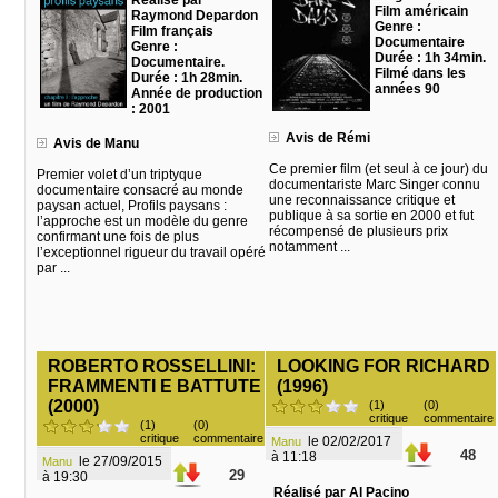
Réalisé par
Film américain
Raymond Depardon
Genre :
Film français
Documentaire
Genre :
Durée : 1h 34min.
Documentaire.
Filmé dans les
Durée : 1h 28min.
années 90
Année de production
: 2001
Avis de Rémi
Avis de Manu
Ce premier film (et seul à ce jour) du
Premier volet d’un triptyque
documentariste Marc Singer connu
documentaire consacré au monde
une reconnaissance critique et
paysan actuel, Profils paysans :
publique à sa sortie en 2000 et fut
l’approche est un modèle du genre
récompensé de plusieurs prix
confirmant une fois de plus
notamment ...
l’exceptionnel rigueur du travail opéré
par ...
ROBERTO ROSSELLINI:
LOOKING FOR RICHARD
FRAMMENTI E BATTUTE
(1996)
(2000)
(1)
(0)
critique
commentaire
(1)
(0)
critique
commentaire
le 02/02/2017
Manu
48
à 11:18
le 27/09/2015
Manu
29
à 19:30
Réalisé par Al Pacino