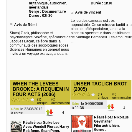
britannique, autrichien,
Durée : 1h30
néerlandais
Genre : Documentaire
Avis de vincent
Durée : 02h30
Le jeu des cameras est très
Avis de Rémi
appréciable. On se retrouve tantôt a la
place du téléspectateur, tantot a la
Slavoj Zizek, philosophe et
place su spectateur dans les tribunes
psychanalyste Slovène, spécialiste de
de Santiago Bernabeu. Les amoureux
Jacques Lacan, célèbre dans la
...
communauté des sociologues et des
Sciences Humaines en général nous
invite à un voyage extravagant dans
...
WHEN THE LEVEES
UNSER TAGLICH BROT
BROOKE: A REQUIEM IN
(2005)
FOUR ACTS (2006)
(1)
(0)
critique
commentaire
(1)
(0)
critique
commentaire
le 04/06/2009
Rémi
3
à 11:36
le 22/08/2012
Rémi
4
à 09:58
Réalisé par Nikolaus
Geyrhalter
Réalisé par Spike Lee
Film autrichien.
Avec Wendell Pierce, Harry
Genre :
Belafonte, Sean Penn,