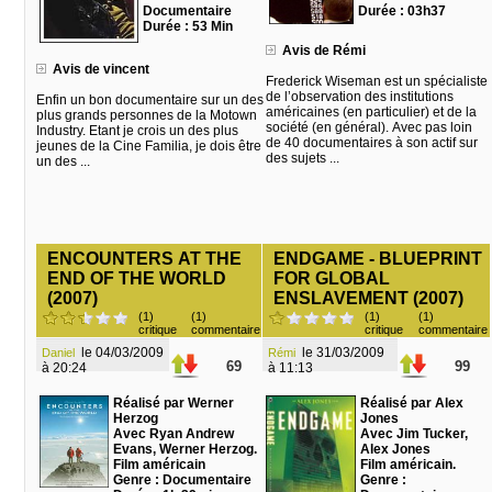
Documentaire
Durée : 03h37
Durée : 53 Min
Avis de Rémi
Avis de vincent
Frederick Wiseman est un spécialiste
de l’observation des institutions
Enfin un bon documentaire sur un des
américaines (en particulier) et de la
plus grands personnes de la Motown
société (en général). Avec pas loin
Industry. Etant je crois un des plus
de 40 documentaires à son actif sur
jeunes de la Cine Familia, je dois être
des sujets ...
un des ...
ENCOUNTERS AT THE
ENDGAME - BLUEPRINT
END OF THE WORLD
FOR GLOBAL
(2007)
ENSLAVEMENT (2007)
(1)
(1)
(1)
(1)
critique
commentaire
critique
commentaire
le 04/03/2009
le 31/03/2009
Daniel
Rémi
69
99
à 20:24
à 11:13
Réalisé par Werner
Réalisé par Alex
Herzog
Jones
Avec Ryan Andrew
Avec Jim Tucker,
Evans, Werner Herzog.
Alex Jones
Film américain
Film américain.
Genre : Documentaire
Genre :