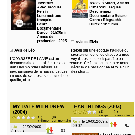
Tavernier
Avec Jo Siffert, Adiano
Avec Jacques
Cimarosti, Jaques
Perrin
Deschenaux
Long-métrage
Documentaire Suisse
français.
Genre : Biographie
Genre :
Durée : 1h25min.
Documentaire
Durée : 01h30min
Année de
production : 2005
Avis de Elvis
Avis de Léo
Retour sur une époque tragique du
sport automobile, ou chaque année
L'ODYSSEE DE LA VIE est un
voyait des pilotes disparaître en
documentaire de qualité qui explique
course. Ce film documentaire nous
dans les moindres détails les
décrit la vie passionnée et folle d'un
méchanismes de la naissance. Les
des plus ...
images de synthèse sont d'une belle
qualité, et le ...
MY DATE WITH DREW
EARTHLINGS (2003)
(2004)
(1)
(4)
critique
commentaires
(1)
(0)
critique
commentaire
le 10/06/2009 à
Rémi
41
09:02
le 21/02/2009
Léo
99
à 18:23