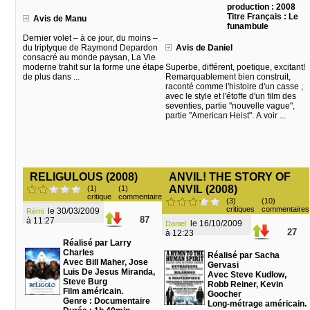
production : 2008
Titre Français : Le
Avis de Manu
funambule
Dernier volet – à ce jour, du moins –
du triptyque de Raymond Depardon
Avis de Daniel
consacré au monde paysan, La Vie
moderne trahit sur la forme une étape
Superbe, différent, poetique, excitant!
de plus dans ...
Remarquablement bien construit,
raconté comme l'histoire d'un casse ,
avec le style et l'étoffe d'un film des
seventies, partie "nouvelle vague",
partie "American Heist". A voir ...
RELIGULOUS (2008)
ANVIL! THE STORY OF
ANVIL (2008)
(1)
(1)
critique
commentaire
(3)
(10)
critiques
commentaires
le 30/03/2009
Rémi
87
à 11:27
le 16/10/2009
Daniel
27
à 12:23
Réalisé par Larry
Charles
Réalisé par Sacha
Avec Bill Maher, Jose
Gervasi
Luis De Jesus Miranda,
Avec Steve Kudlow,
Steve Burg
Robb Reiner, Kevin
Film américain.
Goocher
Genre : Documentaire
Long-métrage américain.