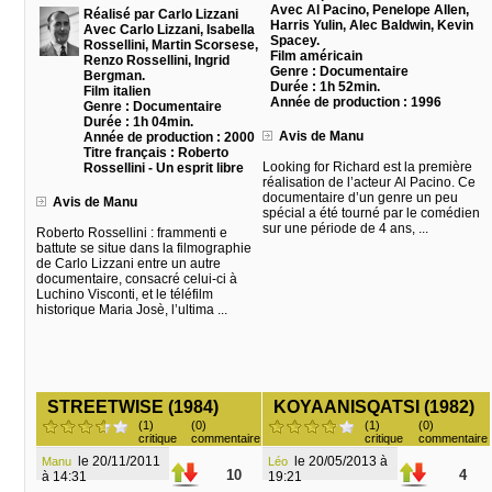
Avec Al Pacino, Penelope Allen,
Réalisé par Carlo Lizzani
Harris Yulin, Alec Baldwin, Kevin
Avec Carlo Lizzani, Isabella
Spacey.
Rossellini, Martin Scorsese,
Film américain
Renzo Rossellini, Ingrid
Genre : Documentaire
Bergman.
Durée : 1h 52min.
Film italien
Année de production : 1996
Genre : Documentaire
Durée : 1h 04min.
Avis de Manu
Année de production : 2000
Titre français : Roberto
Looking for Richard est la première
Rossellini - Un esprit libre
réalisation de l’acteur Al Pacino. Ce
documentaire d’un genre un peu
Avis de Manu
spécial a été tourné par le comédien
sur une période de 4 ans, ...
Roberto Rossellini : frammenti e
battute se situe dans la filmographie
de Carlo Lizzani entre un autre
documentaire, consacré celui-ci à
Luchino Visconti, et le téléfilm
historique Maria Josè, l’ultima ...
STREETWISE (1984)
KOYAANISQATSI (1982)
(1)
(0)
(1)
(0)
critique
commentaire
critique
commentaire
le 20/11/2011
le 20/05/2013 à
Manu
Léo
10
4
à 14:31
19:21