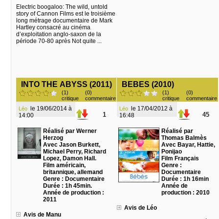
Electric boogaloo: The wild, untold
story of Cannon Films est le troisième
long métrage documentaire de Mark
Hartley consacré au cinéma
d’exploitation anglo-saxon de la
période 70-80 après Not quite ...
INTO THE ABYSS (2011)
BEBES (2010)
(1)
(0)
(1)
(0)
critique
commentaire
critique
commentaire
le 19/06/2014 à
le 17/04/2012 à
Léo
Léo
1
45
14:00
16:48
Réalisé par Werner
Réalisé par
Herzog
Thomas Balmès
Avec Jason Burkett,
Avec Bayar, Hattie,
Michael Perry, Richard
Ponijao
Lopez, Damon Hall.
Film Français
Film américain,
Genre :
britannique, allemand
Documentaire
Genre : Documentaire
Durée : 1h 16min
Durée : 1h 45min.
Année de
Année de production :
production : 2010
2011
Avis de Léo
Avis de Manu