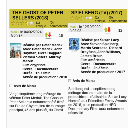
THE GHOST OF PETER
SPIELBERG (TV) (2017)
SELLERS (2018)
(1)
(0)
critique
commentaire
(1)
(0)
critique
commentaire
le 12/10/2020
Manu
12
à 08:08
le 04/02/2024
Manu
16
à 20:15
Réalisé par Susan Lacy
Avec Steven Spielberg,
Réalisé par Peter Medak
Martin Scorsese, Richard
Avec Peter Medak, John
Dreyfuss, John Williams,
Hayman, Piers Haggard,
James Brolin.
Victoria Sellers, Murray
Film américain
Melvin.
Genre : Documentaire
Film chypriote
Durée : 2h 27min.
Genre : Documentaire
Année de production : 2017
Durée : 1h 33min.
Année de production : 2018
Avis de Manu
Avis de Manu
Spielberg est le septième long
métrage documentaire de la
Vingt-cinquième long métrage du
productrice et réalisatrice Susan Lacy.
vétéran Peter Medak, The Ghost of
Nommé aux Primetime Emmy Awards
Peter Sellers a notamment été filmé
en 2018, cette production HBO
sur l’ile de Chypre, lieu de tournage
Documentary Films aura notamment
principal, 45 ans plus tôt, du Ghost ...
nécessité ...