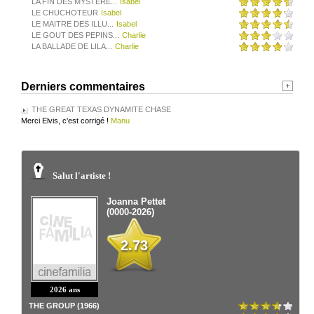
LA FIN DES MYSTERE...
Isabel
LE CHUCHOTEUR
Isabel
LE MAITRE DES ILLU...
Isabel
LE GOUT DES PEPINS...
Charlie
LA BALLADE DE LILA...
Charlie
Derniers commentaires
THE GREAT TEXAS DYNAMITE CHASE
Merci Elvis, c'est corrigé !
Manu
Salut l'artiste !
Joanna Pettet
(0000-2026)
2.73
2026 ans
THE GROUP (1966)