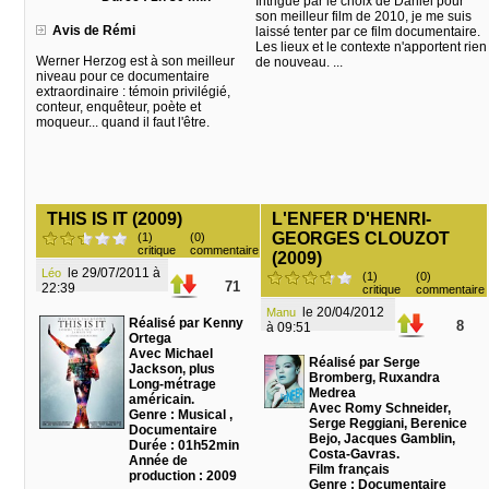
Intrigué par le choix de Daniel pour
son meilleur film de 2010, je me suis
Avis de Rémi
laissé tenter par ce film documentaire.
Les lieux et le contexte n'apportent rien
Werner Herzog est à son meilleur
de nouveau. ...
niveau pour ce documentaire
extraordinaire : témoin privilégié,
conteur, enquêteur, poète et
moqueur... quand il faut l'être.
THIS IS IT (2009)
L'ENFER D'HENRI-
GEORGES CLOUZOT
(1)
(0)
critique
commentaire
(2009)
le 29/07/2011 à
Léo
(1)
(0)
71
22:39
critique
commentaire
le 20/04/2012
Manu
Réalisé par Kenny
8
à 09:51
Ortega
Avec Michael
Réalisé par Serge
Jackson, plus
Bromberg, Ruxandra
Long-métrage
Medrea
américain.
Avec Romy Schneider,
Genre : Musical ,
Serge Reggiani, Berenice
Documentaire
Bejo, Jacques Gamblin,
Durée : 01h52min
Costa-Gavras.
Année de
Film français
production : 2009
Genre : Documentaire