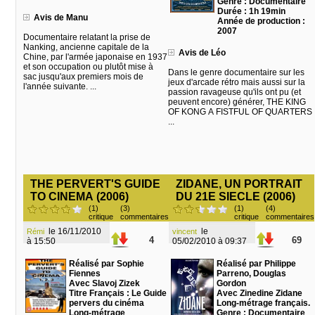
Genre : Documentaire
Durée : 1h 19min
Avis de Manu
Année de production :
2007
Documentaire relatant la prise de
Nanking, ancienne capitale de la
Avis de Léo
Chine, par l'armée japonaise en 1937
et son occupation ou plutôt mise à
Dans le genre documentaire sur les
sac jusqu'aux premiers mois de
jeux d'arcade rétro mais aussi sur la
l'année suivante. ...
passion ravageuse qu'ils ont pu (et
peuvent encore) générer, THE KING
OF KONG A FISTFUL OF QUARTERS
...
THE PERVERT'S GUIDE
ZIDANE, UN PORTRAIT
TO CINEMA (2006)
DU 21E SIECLE (2006)
(1)
(3)
(1)
(4)
critique
commentaires
critique
commentaires
le 16/11/2010
le
Rémi
vincent
4
69
à 15:50
05/02/2010 à 09:37
Réalisé par Sophie
Réalisé par Philippe
Fiennes
Parreno, Douglas
Avec Slavoj Zizek
Gordon
Titre Français : Le Guide
Avec Zinedine Zidane
pervers du cinéma
Long-métrage français.
Long-métrage
Genre : Documentaire