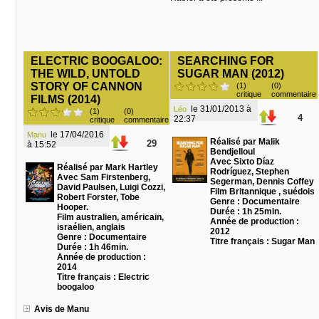
ELECTRIC BOOGALOO:
SEARCHING FOR
THE WILD, UNTOLD
SUGAR MAN (2012)
STORY OF CANNON
(1)
(0)
critique
commentaire
FILMS (2014)
le 31/01/2013 à
Léo
(1)
(0)
4
22:37
critique
commentaire
le 17/04/2016
Manu
Réalisé par Malik
29
à 15:52
Bendjelloul
Avec Sixto Díaz
Réalisé par Mark Hartley
Rodríguez, Stephen
Avec Sam Firstenberg,
Segerman, Dennis Coffey
David Paulsen, Luigi Cozzi,
Film Britannique , suédois
Robert Forster, Tobe
Genre : Documentaire
Hooper.
Durée : 1h 25min.
Film australien, américain,
Année de production :
israélien, anglais
2012
Genre : Documentaire
Titre français : Sugar Man
Durée : 1h 46min.
Année de production :
2014
Titre français : Electric
boogaloo
Avis de Manu