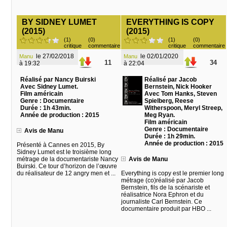
BY SIDNEY LUMET
EVERYTHING IS COPY
(2015)
(2015)
(1)
(0)
(1)
(0)
critique
commentaire
critique
commentaire
le 27/02/2018
le 02/01/2020
Manu
Manu
11
34
à 19:32
à 22:04
Réalisé par Nancy Buirski
Réalisé par Jacob
Avec Sidney Lumet.
Bernstein, Nick Hooker
Film américain
Avec Tom Hanks, Steven
Genre : Documentaire
Spielberg, Reese
Durée : 1h 43min.
Witherspoon, Meryl Streep,
Année de production : 2015
Meg Ryan.
Film américain
Genre : Documentaire
Avis de Manu
Durée : 1h 29min.
Année de production : 2015
Présenté à Cannes en 2015, By
Sidney Lumet est le troisième long
métrage de la documentariste Nancy
Avis de Manu
Buirski. Ce tour d’horizon de l’œuvre
du réalisateur de 12 angry men et ...
Everything is copy est le premier long
métrage (co)réalisé par Jacob
Bernstein, fils de la scénariste et
réalisatrice Nora Ephron et du
journaliste Carl Bernstein. Ce
documentaire produit par HBO ...