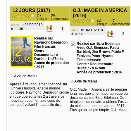
12 JOURS (2017)
O.J.: MADE IN AMERICA
(2016)
(1)
(0)
critique
commentaire
(1)
(0)
critique
commentaire
le 08/09/2019
Manu
1
à 11:38
le 04/01/2018
Manu
2
à 18:58
Réalisé par
Raymond Depardon
Réalisé par Ezra Edelman
Film français
Avec O.J. Simpson, Paula
Genre :
Barbieri, Jim Brown, Pablo F.
Documentaire
Fenjves, Peter Hyams.
Durée : 1h 27min.
Film américain
Année de production
Genre : Documentaire
: 2017
Durée : 7h 47min.
Année de production : 2016
Avis de Manu
Avis de Manu
Après s’être longuement penché sur
l’univers hospitalier et le monde
O.J.: Made in America est le premier
judiciaire, Raymond Depardon croise
long métrage cinématographique du
en quelque sorte les 2 à travers ce
documentariste Ezra Edelman. Ce
nouveau documentaire coup de
biopic documentaire a obtenu l’oscar
poing, dévoilant l’incapacité du ...
du meilleur documentaire en 2017.
Plus qu’un simple biopic, O.J.: Made
...