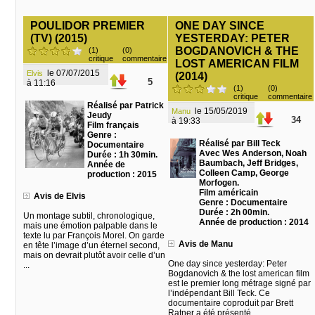
POULIDOR PREMIER
ONE DAY SINCE
(TV) (2015)
YESTERDAY: PETER
BOGDANOVICH & THE
(1)
(0)
critique
commentaire
LOST AMERICAN FILM
le 07/07/2015
Elvis
(2014)
5
à 11:16
(1)
(0)
critique
commentaire
Réalisé par Patrick
le 15/05/2019
Manu
Jeudy
34
à 19:33
Film français
Genre :
Réalisé par Bill Teck
Documentaire
Avec Wes Anderson, Noah
Durée : 1h 30min.
Baumbach, Jeff Bridges,
Année de
Colleen Camp, George
production : 2015
Morfogen.
Film américain
Avis de Elvis
Genre : Documentaire
Durée : 2h 00min.
Un montage subtil, chronologique,
Année de production : 2014
mais une émotion palpable dans le
texte lu par François Morel. On garde
Avis de Manu
en tête l’image d’un éternel second,
mais on devrait plutôt avoir celle d’un
One day since yesterday: Peter
...
Bogdanovich & the lost american film
est le premier long métrage signé par
l’indépendant Bill Teck. Ce
documentaire coproduit par Brett
Ratner a été présenté ...