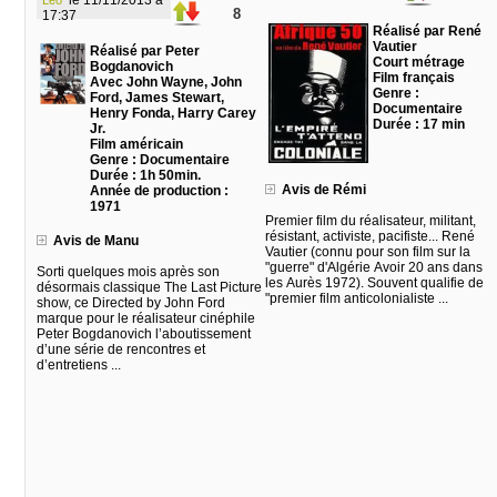
le 11/11/2013 à
Léo
8
17:37
Réalisé par René
Vautier
Réalisé par Peter
Court métrage
Bogdanovich
Film français
Avec John Wayne, John
Genre :
Ford, James Stewart,
Documentaire
Henry Fonda, Harry Carey
Durée : 17 min
Jr.
Film américain
Genre : Documentaire
Durée : 1h 50min.
Avis de Rémi
Année de production :
1971
Premier film du réalisateur, militant,
résistant, activiste, pacifiste... René
Avis de Manu
Vautier (connu pour son film sur la
"guerre" d'Algérie Avoir 20 ans dans
Sorti quelques mois après son
les Aurès 1972). Souvent qualifie de
désormais classique The Last Picture
"premier film anticolonialiste ...
show, ce Directed by John Ford
marque pour le réalisateur cinéphile
Peter Bogdanovich l’aboutissement
d’une série de rencontres et
d’entretiens ...