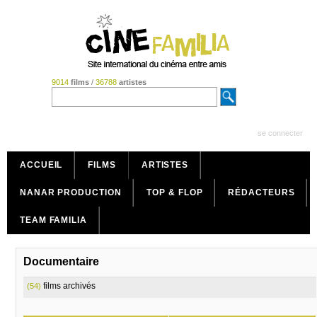
9014
films
/
36788
artistes
se connecter
ACCUEIL
FILMS
ARTISTES
NANAR PRODUCTION
TOP & FLOP
RÉDACTEURS
TEAM FAMILIA
Documentaire
films archivés
(54)