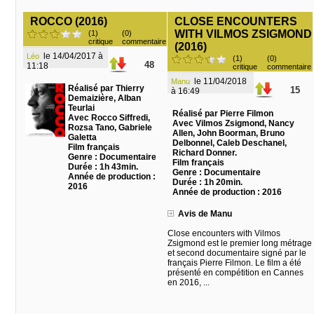
ROCCO (2016)
CLOSE ENCOUNTERS
WITH VILMOS ZSIGMOND
(1)
(0)
critique
commentaire
(2016)
le 14/04/2017 à
Léo
(1)
(0)
48
11:18
critique
commentaire
le 11/04/2018
Manu
Réalisé par Thierry
15
à 16:49
Demaizière, Alban
Teurlai
Réalisé par Pierre Filmon
Avec Rocco Siffredi,
Avec Vilmos Zsigmond, Nancy
Rozsa Tano, Gabriele
Allen, John Boorman, Bruno
Galetta
Delbonnel, Caleb Deschanel,
Film français
Richard Donner.
Genre : Documentaire
Film français
Durée : 1h 43min.
Genre : Documentaire
Année de production :
Durée : 1h 20min.
2016
Année de production : 2016
Avis de Manu
Close encounters with Vilmos
Zsigmond est le premier long métrage
et second documentaire signé par le
français Pierre Filmon. Le film a été
présenté en compétition en Cannes
en 2016, ...