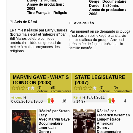
Durée : 1h 40min.
Genre : Documentaire
Année de production :
Durée : 1h 30min.
2008
Année de production :
Titre Français : Religolo
2008
Avis de Rémi
Avis de Léo
Le film est réalisé par Larry Charles
Par moment on se demande si tout ça
(Borat) mais écrit et "interprété" par
n'est pas un poil exagéré tant la vie
Bill Maher, célèbre comique
des metalleux du groupe Anvil est
américain. L'idée en gros est de
présentée de façon misérable : la
mettre à mal les croyances des
famille navrée ...
religions ...
MARVIN GAYE - WHAT'S
STATE LEGISLATURE
GOING ON (2008)
(2007)
(1)
(5)
(1)
(0)
critique
commentaires
critique
commentaire
le
le 18/01/2011
vincent
Rémi
18
4
07/02/2010 à 19:00
à 14:37
Réalisé par Susan
Réalisé par
Lacy
Frederick Wiseman
Avec Marvin Gaye
Long-métrage
Documentaire
Américain
américain
Genre :
Genre :
Documentaire