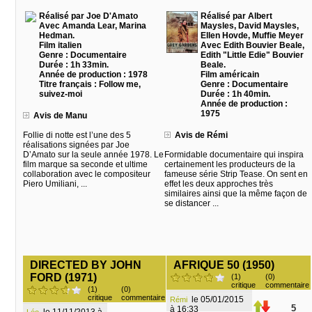
Réalisé par Joe D'Amato
Réalisé par Albert
Avec Amanda Lear, Marina
Maysles, David Maysles,
Hedman.
Ellen Hovde, Muffie Meyer
Film italien
Avec Edith Bouvier Beale,
Genre : Documentaire
Edith "Little Edie" Bouvier
Durée : 1h 33min.
Beale.
Année de production : 1978
Film américain
Titre français : Follow me,
Genre : Documentaire
suivez-moi
Durée : 1h 40min.
Année de production :
1975
Avis de Manu
Follie di notte est l’une des 5
Avis de Rémi
réalisations signées par Joe
D’Amato sur la seule année 1978. Le
Formidable documentaire qui inspira
film marque sa seconde et ultime
certainement les producteurs de la
collaboration avec le compositeur
fameuse série Strip Tease. On sent en
Piero Umiliani, ...
effet les deux approches très
similaires ainsi que la même façon de
se distancer ...
DIRECTED BY JOHN
AFRIQUE 50 (1950)
FORD (1971)
(1)
(0)
critique
commentaire
(1)
(0)
critique
commentaire
le 05/01/2015
Rémi
5
à 16:33