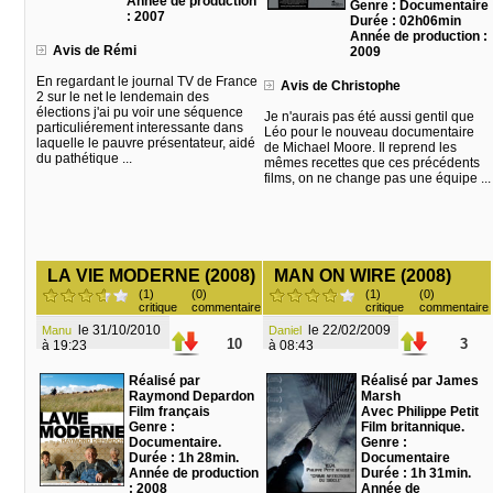
Année de production
Genre : Documentaire
: 2007
Durée : 02h06min
Année de production :
Avis de Rémi
2009
En regardant le journal TV de France
Avis de Christophe
2 sur le net le lendemain des
élections j'ai pu voir une séquence
Je n'aurais pas été aussi gentil que
particuliérement interessante dans
Léo pour le nouveau documentaire
laquelle le pauvre présentateur, aidé
de Michael Moore. Il reprend les
du pathétique ...
mêmes recettes que ces précédents
films, on ne change pas une équipe ...
LA VIE MODERNE (2008)
MAN ON WIRE (2008)
(1)
(0)
(1)
(0)
critique
commentaire
critique
commentaire
le 31/10/2010
le 22/02/2009
Manu
Daniel
10
3
à 19:23
à 08:43
Réalisé par
Réalisé par James
Raymond Depardon
Marsh
Film français
Avec Philippe Petit
Genre :
Film britannique.
Documentaire.
Genre :
Durée : 1h 28min.
Documentaire
Année de production
Durée : 1h 31min.
: 2008
Année de