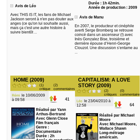
Durée : 1h 42min.
Avis de Léo
Année de production : 2009
Avec THIS IS IT, les fans de Michael
Avis de Manu
Jackson seront à n'en pas douter aux
anges (ce qu'on lui souhaite aussi,
En 2007, le producteur et cinéphile
mais ça c'est une autre histoire à
averti Serge Bromberg se retrouve
suivre bientôt ...
coincé dans un ascenseur (!) avec
Inès Gonzalez Bise, troisième et
dernière épouse d’Henri-George
Clouzot. Une discussion s’entame au
...
HOME (2009)
CAPITALISM: A LOVE
STORY (2009)
(1)
(2)
critique
commentaires
(2)
(0)
critiques
commentaire
le 10/06/2009
Rémi
41
à 09:58
le 23/04/2010 à
Léo
64
12:58
Réalisé par Yann
Arthus-Bertrand
Réalisé par Michael
Avec Glenn Close
Moore
Film français
Avec Michael Moore,
Genre :
Wallace Shawn
Documentaire
Long-métrage
Durée : 2h
américain.