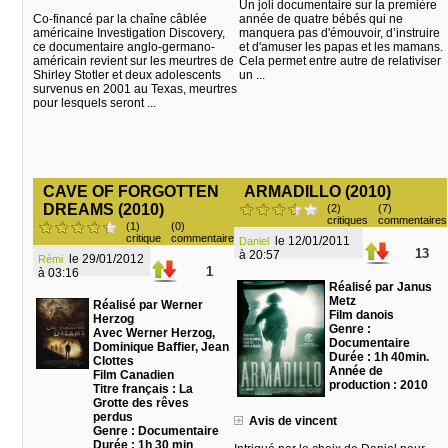
Un joli documentaire sur la première
Co-financé par la chaîne câblée
année de quatre bébés qui ne
américaine Investigation Discovery,
manquera pas d'émouvoir, d’instruire
ce documentaire anglo-germano-
et d'amuser les papas et les mamans.
américain revient sur les meurtres de
Cela permet entre autre de relativiser
Shirley Stotler et deux adolescents
un ...
survenus en 2001 au Texas, meurtres
pour lesquels seront ...
CAVE OF FORGOTTEN
ARMADILLO (2010)
DREAMS (2010)
(2)
(7)
critiques
commentaires
(1)
(0)
critique
commentaire
le 12/01/2011
Daniel
13
à 20:57
le 29/01/2012
Rémi
1
à 03:16
Réalisé par Janus
Metz
Réalisé par Werner
Film danois
Herzog
Genre :
Avec Werner Herzog,
Documentaire
Dominique Baffier, Jean
Durée : 1h 40min.
Clottes
Année de
Film Canadien
production : 2010
Titre français : La
Grotte des rêves
perdus
Avis de vincent
Genre : Documentaire
Durée : 1h 30 min