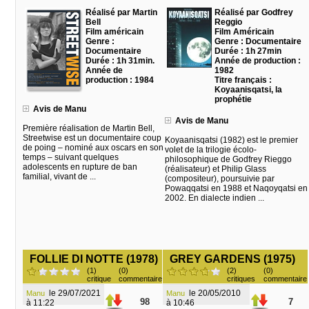
Réalisé par Martin
Réalisé par Godfrey
Bell
Reggio
Film américain
Film Américain
Genre :
Genre : Documentaire
Documentaire
Durée : 1h 27min
Durée : 1h 31min.
Année de production :
Année de
1982
production : 1984
Titre français :
Koyaanisqatsi, la
prophétie
Avis de Manu
Avis de Manu
Première réalisation de Martin Bell,
Streetwise est un documentaire coup
Koyaanisqatsi (1982) est le premier
de poing – nominé aux oscars en son
volet de la trilogie écolo-
temps – suivant quelques
philosophique de Godfrey Rieggo
adolescents en rupture de ban
(réalisateur) et Philip Glass
familial, vivant de ...
(compositeur), poursuivie par
Powaqqatsi en 1988 et Naqoyqatsi en
2002. En dialecte indien ...
FOLLIE DI NOTTE (1978)
GREY GARDENS (1975)
(1)
(0)
(2)
(0)
critique
commentaire
critiques
commentaire
le 29/07/2021
le 20/05/2010
Manu
Manu
98
7
à 11:22
à 10:46