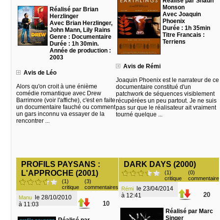
Réalisé par Shaun
Monson
Réalisé par Brian
Avec Joaquin
Herzlinger
Phoenix
Avec Brian Herzlinger,
Durée : 1h 35min
John Mann, Lily Rains
Titre Francais :
Genre : Documentaire
Terriens
Durée : 1h 30min.
Année de production :
2003
Avis de Rémi
Avis de Léo
Joaquin Phoenix est le narrateur de ce
Alors qu'on croit à une énième
documentaire constitué d'un
comédie romantique avec Drew
patchwork de séquences visiblement
Barrimore (voir l'affiche), c'est en faite
récupérées un peu partout. Je ne suis
un documentaire fauché ou comment
pas sur que le réalisateur ait vraiment
un gars inconnu va essayer de la
tourné quelque ...
rencontrer ...
PROFILS PAYSANS :
DARK DAYS (2000)
L'APPROCHE (2001)
(1)
(0)
critique
commentaire
(1)
(3)
critique
commentaires
le 23/04/2014
Rémi
20
à 12:41
le 28/10/2010
Manu
10
à 11:03
Réalisé par Marc
Singer