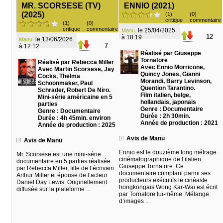
MR. SCORSESE (TV)
ENNIO (2021)
(2025)
(1)
(0)
critique
commentaire
(1)
(0)
critique
commentaire
le 25/04/2025
Manu
12
à 18:19
le 13/06/2026
Manu
7
à 12:12
Réalisé par Giuseppe
Tornatore
Réalisé par Rebecca Miller
Avec Ennio Morricone,
Avec Martin Scorsese, Jay
Quincy Jones, Gianni
Cocks, Thelma
Morandi, Barry Levinson,
Schoonmaker, Paul
Quention Tarantino.
Schrader, Robert De Niro.
Film italien, belge,
Mini-série américaine en 5
hollandais, japonais
parties
Genre : Documentaire
Genre : Documentaire
Durée : 2h 30min.
Durée : 4h 45min. environ
Année de production : 2021
Année de production : 2025
Avis de Manu
Avis de Manu
Ennio est le douzième long métrage
Mr. Scorsese est une mini-série
cinématographique de l’italien
documentaire en 5 parties réalisée
Giuseppe Tornatore. Ce
par Rebecca Miller, fille de l’écrivain
documentaire comptant parmi ses
Arthur Miller et épouse de l’acteur
producteurs exécutifs le cinéaste
Daniel Day Lewis. Originellement
hongkongais Wong Kar-Wai est écrit
diffusée sur la plateforme ...
par Tornatore lui-même. Mélange
d’images ...