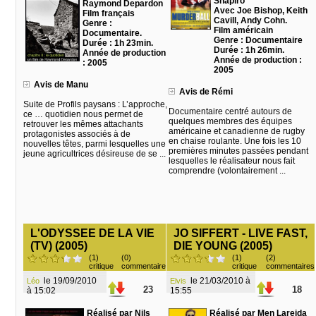
Shapiro
Raymond Depardon
Avec Joe Bishop, Keith
Film français
Cavill, Andy Cohn.
Genre :
Film américain
Documentaire.
Genre : Documentaire
Durée : 1h 23min.
Durée : 1h 26min.
Année de production
Année de production :
: 2005
2005
Avis de Manu
Avis de Rémi
Suite de Profils paysans : L’approche,
Documentaire centré autours de
ce … quotidien nous permet de
quelques membres des équipes
retrouver les mêmes attachants
américaine et canadienne de rugby
protagonistes associés à de
en chaise roulante. Une fois les 10
nouvelles têtes, parmi lesquelles une
premières minutes passées pendant
jeune agricultrices désireuse de se ...
lesquelles le réalisateur nous fait
comprendre (volontairement ...
L'ODYSSEE DE LA VIE
JO SIFFERT - LIVE FAST,
(TV) (2005)
DIE YOUNG (2005)
(1)
(0)
(1)
(2)
critique
commentaire
critique
commentaires
le 19/09/2010
le 21/03/2010 à
Léo
Elvis
23
18
à 15:02
15:55
Réalisé par Nils
Réalisé par Men Lareida