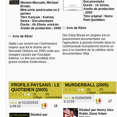
Documentaire
Wynton Marsalis, Michael
Durée : 1h 32min.
Brown.
Année de production
Mini-série américaine en 2
: 2005
parties
Titre original : Notre
Titre français : Katrina
Pain Quotidien
Genre : Documentaire
Durée : 4h 20min. environ
Avis de Rémi
Année de production : 2006
Our Daily Bread en anglais est un
Avis de Rémi
passionnant documentaire sur
l'agriculture à grande échelle dans la
Spike Lee revient sur l’événement
communauté européenne tourné un
majeur que fut le drame de la
peu à la manière de la célèbre série
Nouvelle Orléans en 2005 suite aux
documentaire Strip ...
ravages causés par l'ouragan
Katrina. Le film est constitué d'un
grand nombre d'interviews ...
PROFILS PAYSANS : LE
MURDERBALL (2005)
QUOTIDIEN (2005)
(1)
(0)
critique
commentaire
(1)
(0)
critique
commentaire
le 01/04/2009
Rémi
17
à 12:55
le 31/10/2010
Manu
18
à 09:10
Réalisé par Henry Alex
Rubin, Dana Adam
Réalisé par