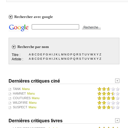
Rechercher avec google
Recherche par nom
Titre :
A
B
C
D
E
F
G
H
I
J
K
L
M
N
O
P
Q
R
S
T
U
V
W
X
Y
Z
Artiste :
A
B
C
D
E
F
G
H
I
J
K
L
M
N
O
P
Q
R
S
T
U
V
W
X
Y
Z
Dernières critiques ciné
TANK
Manu
HAMNET
Manu
COUTURES
Manu
WILDFIRE
Manu
SUSPECT
Manu
Dernières critiques livres