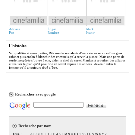
Adriana
Édgar
Mark
Paz
Ramírez
Ivanir
L'histoire
Surqualifiée et surexploitée, Rita use de ses talents d’avocate au service d’un gros
cabinet plus enclin à blanchir des criminels qu’à servir la justice. Mais une porte de
sortie inespérée s’ouvre à elle, aider le chef de cartel Manitas à se retirer des affaires
et réaliser le plan qu’il peaufine en secret depuis des années : devenir enfin la
femme qu’il a toujours rêvé d’être.
Rechercher avec google
Recherche par nom
Titre :
A
B
C
D
E
F
G
H
I
J
K
L
M
N
O
P
Q
R
S
T
U
V
W
X
Y
Z