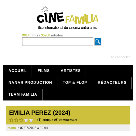
9014
films
/
36788
artistes
se connecter
ACCUEIL
FILMS
ARTISTES
NANAR PRODUCTION
TOP & FLOP
RÉDACTEURS
TEAM FAMILIA
EMILIA PEREZ (2024)
(
1
) critique (
0
) commentaire
Manu
le 07/07/2026 à 09:04