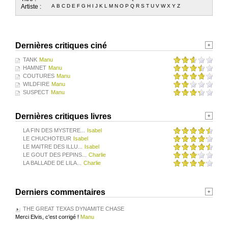
Artiste :
A
B
C
D
E
F
G
H
I
J
K
L
M
N
O
P
Q
R
S
T
U
V
W
X
Y
Z
Dernières critiques ciné
TANK
Manu
HAMNET
Manu
COUTURES
Manu
WILDFIRE
Manu
SUSPECT
Manu
Dernières critiques livres
LA FIN DES MYSTERE...
Isabel
LE CHUCHOTEUR
Isabel
LE MAITRE DES ILLU...
Isabel
LE GOUT DES PEPINS...
Charlie
LA BALLADE DE LILA...
Charlie
Derniers commentaires
THE GREAT TEXAS DYNAMITE CHASE
Merci Elvis, c'est corrigé !
Manu