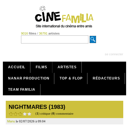
9016
films
/
36791
artistes
se connecter
ACCUEIL
FILMS
ARTISTES
NANAR PRODUCTION
TOP & FLOP
RÉDACTEURS
TEAM FAMILIA
NIGHTMARES (1983)
(
1
) critique (
0
) commentaire
Manu
le 02/07/2026 à 09:04