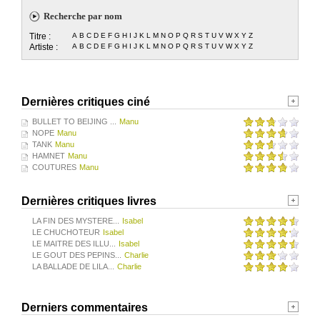
Recherche par nom
Titre :
A
B
C
D
E
F
G
H
I
J
K
L
M
N
O
P
Q
R
S
T
U
V
W
X
Y
Z
Artiste :
A
B
C
D
E
F
G
H
I
J
K
L
M
N
O
P
Q
R
S
T
U
V
W
X
Y
Z
Dernières critiques ciné
BULLET TO BEIJING ...
Manu
NOPE
Manu
TANK
Manu
HAMNET
Manu
COUTURES
Manu
Dernières critiques livres
LA FIN DES MYSTERE...
Isabel
LE CHUCHOTEUR
Isabel
LE MAITRE DES ILLU...
Isabel
LE GOUT DES PEPINS...
Charlie
LA BALLADE DE LILA...
Charlie
Derniers commentaires