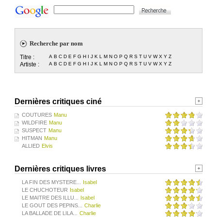
Recherche par nom
Titre :
A
B
C
D
E
F
G
H
I
J
K
L
M
N
O
P
Q
R
S
T
U
V
W
X
Y
Z
Artiste :
A
B
C
D
E
F
G
H
I
J
K
L
M
N
O
P
Q
R
S
T
U
V
W
X
Y
Z
Dernières critiques ciné
COUTURES
Manu
WILDFIRE
Manu
SUSPECT
Manu
HITMAN
Manu
ALLIED
Elvis
Dernières critiques livres
LA FIN DES MYSTERE...
Isabel
LE CHUCHOTEUR
Isabel
LE MAITRE DES ILLU...
Isabel
LE GOUT DES PEPINS...
Charlie
LA BALLADE DE LILA...
Charlie