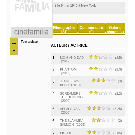
né le 5 mai 1940 à New York
Filmographie
Commentaire
Galerie
(24)
(0)
photos
(4)
--
Top artiste
ACTEUR / ACTRICE
-
1.
MOM AND DAD
(2.5)
(2017)
2.
PHANTOM
(2.3)
(2013)
3.
JENNIFER'S
(3)
BODY
(2010)
4.
SCREAMERS:
(2.2)
THE HUNTING
(2009)
5.
APPALOOSA
(3.25)
(2008)
6.
THE SLAMMIN'
(2)
SALMON
(2008)
7.
PISTOL
(2.05)