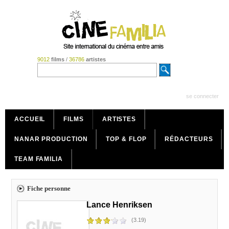
9012
films
/
36786
artistes
se connecter
ACCUEIL
FILMS
ARTISTES
NANAR PRODUCTION
TOP & FLOP
RÉDACTEURS
TEAM FAMILIA
Fiche personne
Lance Henriksen
(3.19)