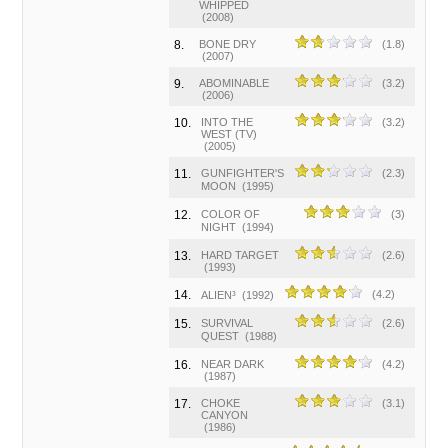
WHIPPED
(2008)
8.
BONE DRY
(1.8)
(2007)
9.
ABOMINABLE
(3.2)
(2006)
10.
INTO THE
(3.2)
WEST (TV)
(2005)
11.
GUNFIGHTER'S
(2.3)
MOON
(1995)
12.
COLOR OF
(3)
NIGHT
(1994)
13.
HARD TARGET
(2.6)
(1993)
14.
(4.2)
ALIEN³
(1992)
15.
SURVIVAL
(2.6)
QUEST
(1988)
16.
NEAR DARK
(4.2)
(1987)
17.
CHOKE
(3.1)
CANYON
(1986)