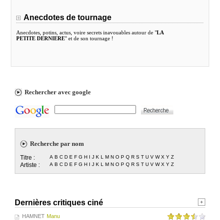
Anecdotes de tournage
Anecdotes, potins, actus, voire secrets inavouables autour de "
LA
PETITE DERNIERE
" et de son tournage !
Rechercher avec google
Recherche par nom
Titre :
A
B
C
D
E
F
G
H
I
J
K
L
M
N
O
P
Q
R
S
T
U
V
W
X
Y
Z
Artiste :
A
B
C
D
E
F
G
H
I
J
K
L
M
N
O
P
Q
R
S
T
U
V
W
X
Y
Z
Dernières critiques ciné
HAMNET
Manu