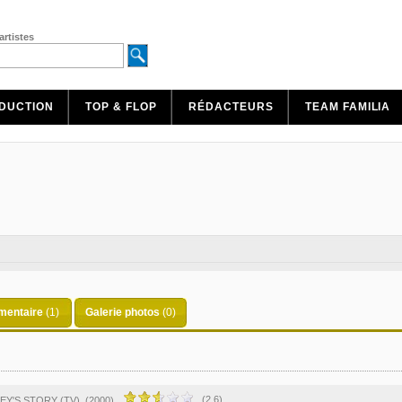
artistes
DUCTION
TOP & FLOP
RÉDACTEURS
TEAM FAMILIA
entaire
(1)
Galerie photos
(0)
(2.6)
EY'S STORY (TV)
(2000)