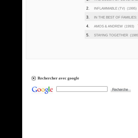
2.
INFLAMMABLE (TV)
(1995)
3.
IN THE BEST OF FAMILIES
4.
AMOS & ANDREW
(1993)
5.
STAYING TOGETHER
(198
Rechercher avec google