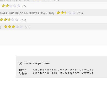
(2)
(2.5)
: MARRIAGE, PRIDE & MADNESS (TV)
(1994)
(2.7)
(2.9)
9)
Recherche par nom
Titre :
A
B
C
D
E
F
G
H
I
J
K
L
M
N
O
P
Q
R
S
T
U
V
W
X
Y
Z
Artiste :
A
B
C
D
E
F
G
H
I
J
K
L
M
N
O
P
Q
R
S
T
U
V
W
X
Y
Z