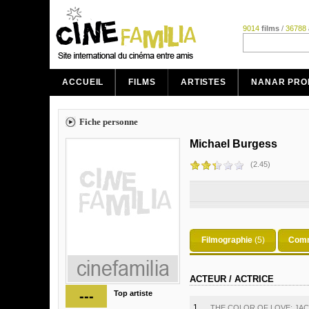
9014
films
/
36788
ACCUEIL
FILMS
ARTISTES
NANAR PRO
Fiche personne
Michael Burgess
(2.45)
Filmographie
(5)
Comm
ACTEUR / ACTRICE
---
Top artiste
1.
THE COLOR OF LOVE: JAC