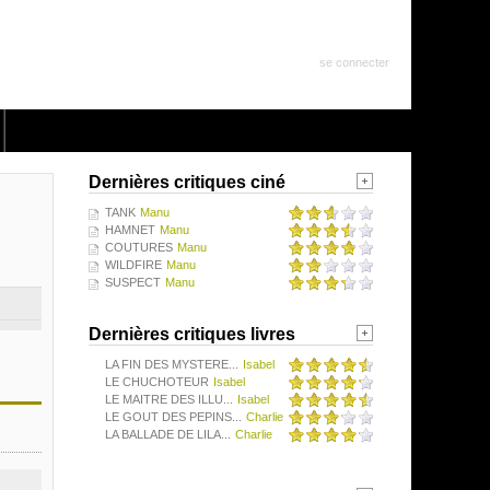
se connecter
Dernières critiques ciné
TANK
Manu
HAMNET
Manu
COUTURES
Manu
WILDFIRE
Manu
SUSPECT
Manu
Dernières critiques livres
LA FIN DES MYSTERE...
Isabel
LE CHUCHOTEUR
Isabel
LE MAITRE DES ILLU...
Isabel
LE GOUT DES PEPINS...
Charlie
LA BALLADE DE LILA...
Charlie