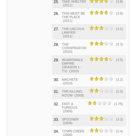
25.
TAKE SHELTER
(3.8)
(2011)
26.
THIS MUST BE
(3.8)
THE PLACE
(2011)
27.
THE LINCOLN
(3.1)
LAWYER
(2011)
28.
THE
(3.3)
CONSPIRATOR
(2010)
29.
BOARDWALK
(4.5)
EMPIRE
(SEASON 1 -
TV)
(2010)
30.
MACHETE
(3.2)
(2010)
31.
THE KILLING
(2.2)
ROOM
(2009)
32.
FAST &
(1.75)
FURIOUS
(2009)
33.
SPOONER
(3.3)
(2009)
34.
TOWN CREEK
(2.4)
(2009)