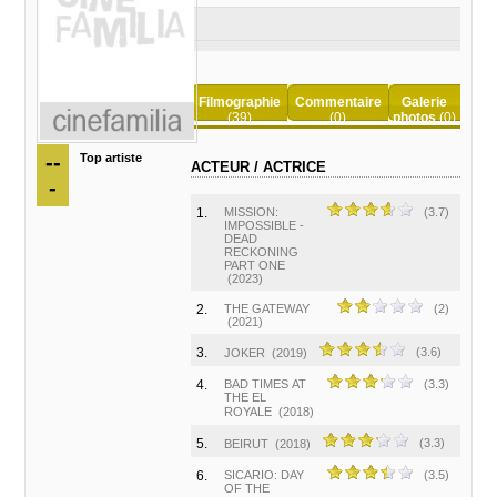
Filmographie
Commentaire
Galerie
(39)
(0)
photos
(0)
--
Top artiste
ACTEUR / ACTRICE
-
1.
MISSION:
(3.7)
IMPOSSIBLE -
DEAD
RECKONING
PART ONE
(2023)
2.
THE GATEWAY
(2)
(2021)
3.
(3.6)
JOKER
(2019)
4.
BAD TIMES AT
(3.3)
THE EL
ROYALE
(2018)
5.
(3.3)
BEIRUT
(2018)
6.
SICARIO: DAY
(3.5)
OF THE