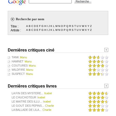
Recherche par nom
Titre :
A
B
C
D
E
F
G
H
I
J
K
L
M
N
O
P
Q
R
S
T
U
V
W
X
Y
Z
Artiste :
A
B
C
D
E
F
G
H
I
J
K
L
M
N
O
P
Q
R
S
T
U
V
W
X
Y
Z
Dernières critiques ciné
TANK
Manu
HAMNET
Manu
COUTURES
Manu
WILDFIRE
Manu
SUSPECT
Manu
Dernières critiques livres
LA FIN DES MYSTERE...
Isabel
LE CHUCHOTEUR
Isabel
LE MAITRE DES ILLU...
Isabel
LE GOUT DES PEPINS...
Charlie
LA BALLADE DE LILA...
Charlie