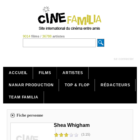
9014
films
/
36788
artistes
se connecter
ACCUEIL
FILMS
ARTISTES
NANAR PRODUCTION
TOP & FLOP
RÉDACTEURS
TEAM FAMILIA
Fiche personne
Shea Whigham
(3.15)