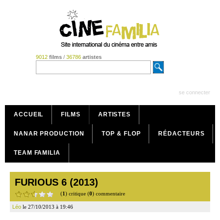
9012
films
/
36786
artistes
se connecter
ACCUEIL
FILMS
ARTISTES
NANAR PRODUCTION
TOP & FLOP
RÉDACTEURS
TEAM FAMILIA
FURIOUS 6 (2013)
(
1
) critique (
0
) commentaire
Léo
le 27/10/2013 à 19:46