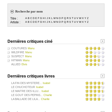
Recherche par nom
Titre :
A
B
C
D
E
F
G
H
I
J
K
L
M
N
O
P
Q
R
S
T
U
V
W
X
Y
Z
Artiste :
A
B
C
D
E
F
G
H
I
J
K
L
M
N
O
P
Q
R
S
T
U
V
W
X
Y
Z
Dernières critiques ciné
COUTURES
Manu
WILDFIRE
Manu
SUSPECT
Manu
HITMAN
Manu
ALLIED
Elvis
Dernières critiques livres
LA FIN DES MYSTERE...
Isabel
LE CHUCHOTEUR
Isabel
LE MAITRE DES ILLU...
Isabel
LE GOUT DES PEPINS...
Charlie
LA BALLADE DE LILA...
Charlie