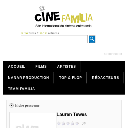
9014
films
/
36788
artistes
se connecter
ACCUEIL
FILMS
ARTISTES
NANAR PRODUCTION
TOP & FLOP
RÉDACTEURS
TEAM FAMILIA
Fiche personne
Lauren Tewes
(0)