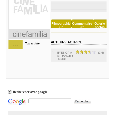
Filmographie
Commentaire
Galerie
(1)
(0)
photos
(0)
ACTEUR / ACTRICE
---
Top artiste
1.
EYES OF A
(3.6)
STRANGER
(1981)
Rechercher avec google