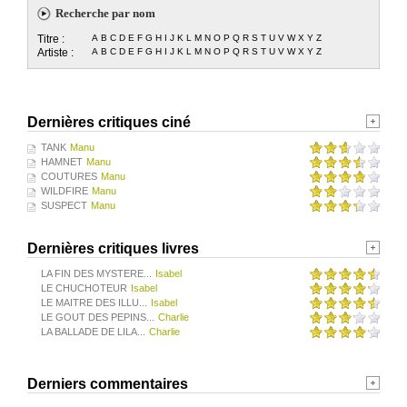
Recherche par nom
Titre :
A
B
C
D
E
F
G
H
I
J
K
L
M
N
O
P
Q
R
S
T
U
V
W
X
Y
Z
Artiste :
A
B
C
D
E
F
G
H
I
J
K
L
M
N
O
P
Q
R
S
T
U
V
W
X
Y
Z
Dernières critiques ciné
TANK
Manu
HAMNET
Manu
COUTURES
Manu
WILDFIRE
Manu
SUSPECT
Manu
Dernières critiques livres
LA FIN DES MYSTERE...
Isabel
LE CHUCHOTEUR
Isabel
LE MAITRE DES ILLU...
Isabel
LE GOUT DES PEPINS...
Charlie
LA BALLADE DE LILA...
Charlie
Derniers commentaires