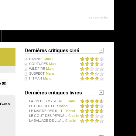
se connecter
Dernières critiques ciné
HAMNET
Manu
COUTURES
Manu
WILDFIRE
Manu
SUSPECT
Manu
HITMAN
Manu
 (0)
Dernières critiques livres
LA FIN DES MYSTERE...
Isabel
, Gwen
LE CHUCHOTEUR
Isabel
LE MAITRE DES ILLU...
Isabel
LE GOUT DES PEPINS...
Charlie
LA BALLADE DE LILA...
Charlie