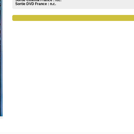
Sortie Cinéma France :
n.c.
Sortie DVD France :
n.c.