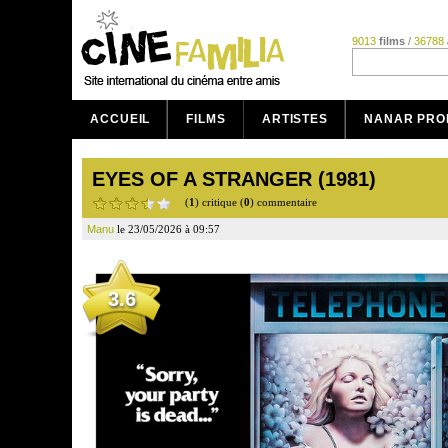
9013
films
/
36788
ACCUEIL
FILMS
ARTISTES
NANAR PRO
EYES OF A STRANGER (1981)
(
1
) critique (
0
) commentaire
Manu
le 23/05/2026 à 09:57
3.6