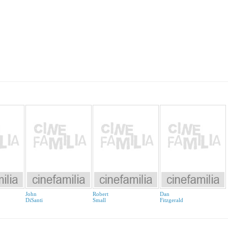
John
Robert
Dan
DiSanti
Small
Fitzgerald