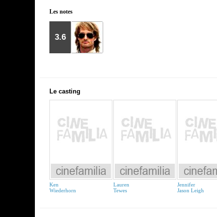
Les notes
3.6
Le casting
Ken
Lauren
Jennifer
Wiederhorn
Tewes
Jason Leigh