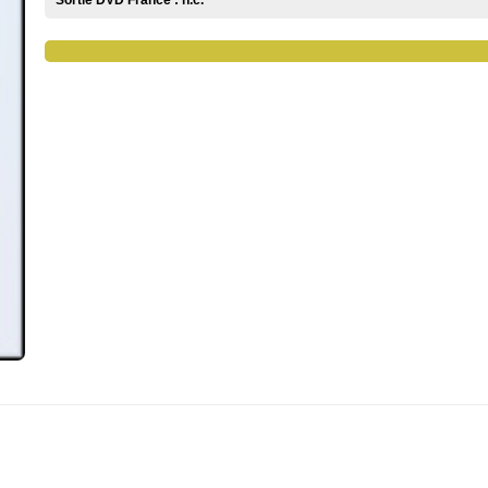
Sortie DVD France :
n.c.