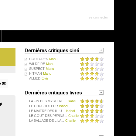
se connecter
Dernières critiques ciné
COUTURES
Manu
WILDFIRE
Manu
SUSPECT
Manu
HITMAN
Manu
ALLIED
Elvis
 (0)
Dernières critiques livres
LA FIN DES MYSTERE...
Isabel
i
LE CHUCHOTEUR
Isabel
LE MAITRE DES ILLU...
Isabel
LE GOUT DES PEPINS...
Charlie
LA BALLADE DE LILA...
Charlie