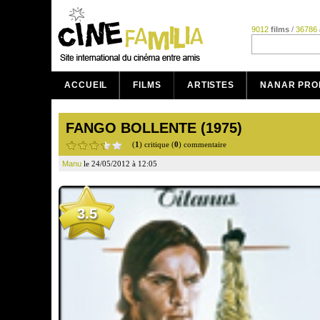
9012
films
/
36786
ACCUEIL
FILMS
ARTISTES
NANAR PRO
FANGO BOLLENTE (1975)
(
1
) critique (
0
) commentaire
Manu
le 24/05/2012 à 12:05
3.5