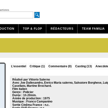
artistes
DUCTION
TOP & FLOP
RÉDACTEURS
TEAM FAMILIA
L'essentiel
Critique
(1)
Commentaire
(0)
Casting (13)
Anecdote
Réalisé par Vittorio Salerno
Avec Joe Dallesandro, Enrico Maria salerno, Salvatore Borghese, Luig
Casellato, Martine Brochard.
Film italien
Genre : Policier
Durée : 1h 20min.
Année de production : 1975
Musique :
Franco Campanino
Sortie Cinéma France :
n.c.