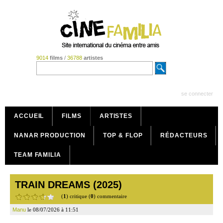
9014
films
/
36788
artistes
se connecter
ACCUEIL
FILMS
ARTISTES
NANAR PRODUCTION
TOP & FLOP
RÉDACTEURS
TEAM FAMILIA
TRAIN DREAMS (2025)
(
1
) critique (
0
) commentaire
Manu
le 08/07/2026 à 11:51