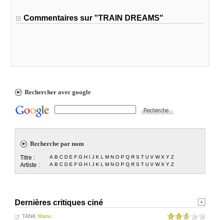
Commentaires sur "TRAIN DREAMS"
Rechercher avec google
Recherche par nom
Titre :
A
B
C
D
E
F
G
H
I
J
K
L
M
N
O
P
Q
R
S
T
U
V
W
X
Y
Z
Artiste :
A
B
C
D
E
F
G
H
I
J
K
L
M
N
O
P
Q
R
S
T
U
V
W
X
Y
Z
Dernières critiques ciné
TANK
Manu