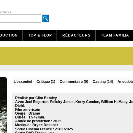
artistes
DUCTION
TOP & FLOP
RÉDACTEURS
TEAM FAMILIA
L'essentiel
Critique
(1)
Commentaire
(0)
Casting (14)
Anecdote
Réalisé par Clint Bentley
Avec Joel Edgerton, Felicity Jones, Kerry Condon, William H. Macy, J
Diehl.
Film américain
Genre : Drame
Durée : 1h 42min.
Année de production : 2025
Musique :
Bryce Dessner
Sortie Cinéma France :
21/11/2025