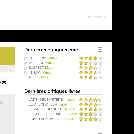
se connecter
Dernières critiques ciné
COUTURES
Manu
WILDFIRE
Manu
SUSPECT
Manu
HITMAN
Manu
ALLIED
Elvis
 (0)
Dernières critiques livres
LA FIN DES MYSTERE...
Isabel
ohn
LE CHUCHOTEUR
Isabel
LE MAITRE DES ILLU...
Isabel
LE GOUT DES PEPINS...
Charlie
LA BALLADE DE LILA...
Charlie