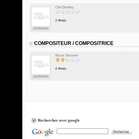
Clint Bentley
2 film(s)
COMPOSITEUR / COMPOSITRICE
Bryce Dessner
4 film(s)
Rechercher avec google