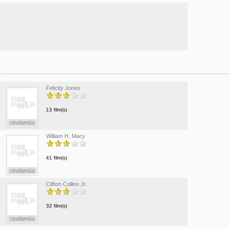
Felicity Jones
13 film(s)
William H. Macy
41 film(s)
Clifton Collins Jr.
32 film(s)