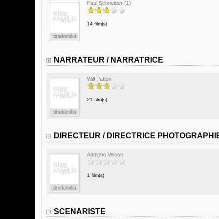
Paul Schneider (1)
14 film(s)
NARRATEUR / NARRATRICE
Will Patton
21 film(s)
DIRECTEUR / DIRECTRICE PHOTOGRAPHI
Adolpho Veloso
1 film(s)
SCENARISTE