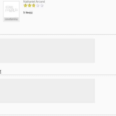
Nathaniel Arcand
5 film(s)
E