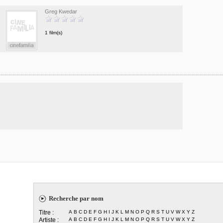
Greg Kwedar
1 film(s)
Recherche par nom
Titre :
A
B
C
D
E
F
G
H
I
J
K
L
M
N
O
P
Q
R
S
T
U
V
W
X
Y
Z
Artiste :
A
B
C
D
E
F
G
H
I
J
K
L
M
N
O
P
Q
R
S
T
U
V
W
X
Y
Z