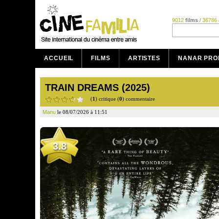
9012
films
/
36786
ACCUEIL
FILMS
ARTISTES
NANAR PRO
TRAIN DREAMS (2025)
(
1
) critique (
0
) commentaire
Manu
le 08/07/2026 à 11:51
3.8