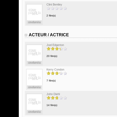
Clint Bentley
2 film(s)
ACTEUR / ACTRICE
Joel Edgerton
20 film(s)
Kerry Condon
7 film(s)
John Diehl
14 film(s)