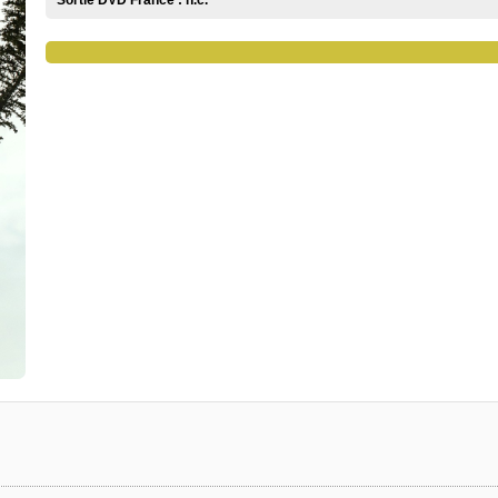
Sortie DVD France :
n.c.