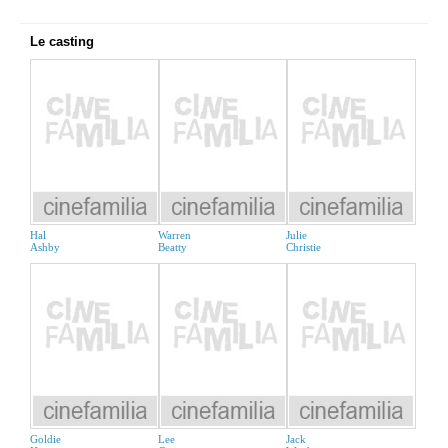
Le casting
Hal
Warren
Julie
Ashby
Beatty
Christie
Goldie
Lee
Jack