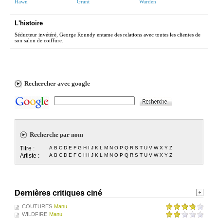
Hawn
Grant
Warden
L'histoire
Séducteur invétéré, George Roundy entame des relations avec toutes les clientes de
son salon de coiffure.
Rechercher avec google
Recherche par nom
Titre :
A
B
C
D
E
F
G
H
I
J
K
L
M
N
O
P
Q
R
S
T
U
V
W
X
Y
Z
Artiste :
A
B
C
D
E
F
G
H
I
J
K
L
M
N
O
P
Q
R
S
T
U
V
W
X
Y
Z
Dernières critiques ciné
COUTURES
Manu
WILDFIRE
Manu