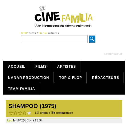
9012
films
/
36786
artistes
se connecter
ACCUEIL
FILMS
ARTISTES
NANAR PRODUCTION
TOP & FLOP
RÉDACTEURS
TEAM FAMILIA
SHAMPOO (1975)
(
1
) critique (
0
) commentaire
Léo
le 16/02/2014 à 19:34