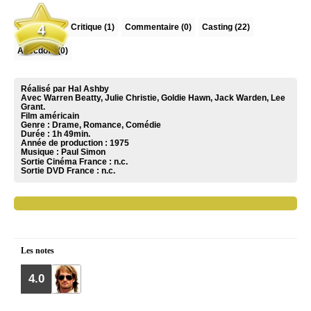
L'essentiel
4
Critique
(1)
Commentaire
(0)
Casting (22)
Anecdote (0)
Réalisé par Hal Ashby
Avec Warren Beatty, Julie Christie, Goldie Hawn, Jack Warden, Lee
Grant.
Film américain
Genre : Drame, Romance, Comédie
Durée : 1h 49min.
Année de production : 1975
Musique :
Paul Simon
Sortie Cinéma France :
n.c.
Sortie DVD France :
n.c.
Les notes
4.0