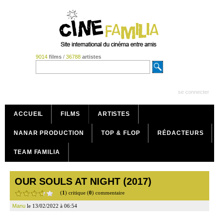
9014
films
/
36788
artistes
se connecter
ACCUEIL
FILMS
ARTISTES
NANAR PRODUCTION
TOP & FLOP
RÉDACTEURS
TEAM FAMILIA
OUR SOULS AT NIGHT (2017)
(
1
) critique (
0
) commentaire
Manu
le 13/02/2022 à 06:54