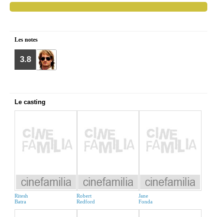
Les notes
3.8
Le casting
Ritesh
Robert
Jane
Batra
Redford
Fonda