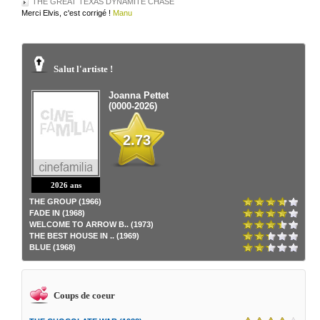
THE GREAT TEXAS DYNAMITE CHASE
Merci Elvis, c'est corrigé !
Manu
Salut l'artiste !
Joanna Pettet
(0000-2026)
2.73
2026 ans
THE GROUP (1966)
FADE IN (1968)
WELCOME TO ARROW B.. (1973)
THE BEST HOUSE IN .. (1969)
BLUE (1968)
Coups de coeur