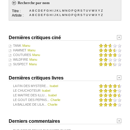
Recherche par nom
Titre :
A
B
C
D
E
F
G
H
I
J
K
L
M
N
O
P
Q
R
S
T
U
V
W
X
Y
Z
Artiste :
A
B
C
D
E
F
G
H
I
J
K
L
M
N
O
P
Q
R
S
T
U
V
W
X
Y
Z
Dernières critiques ciné
TANK
Manu
HAMNET
Manu
COUTURES
Manu
WILDFIRE
Manu
SUSPECT
Manu
Dernières critiques livres
LA FIN DES MYSTERE...
Isabel
LE CHUCHOTEUR
Isabel
LE MAITRE DES ILLU...
Isabel
LE GOUT DES PEPINS...
Charlie
LA BALLADE DE LILA...
Charlie
Derniers commentaires