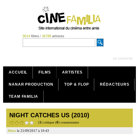
9014
films
/
36788
artistes
se connecter
ACCUEIL
FILMS
ARTISTES
NANAR PRODUCTION
TOP & FLOP
RÉDACTEURS
TEAM FAMILIA
NIGHT CATCHES US (2010)
(
1
) critique (
0
) commentaire
Manu
le 21/09/2017 à 10:43