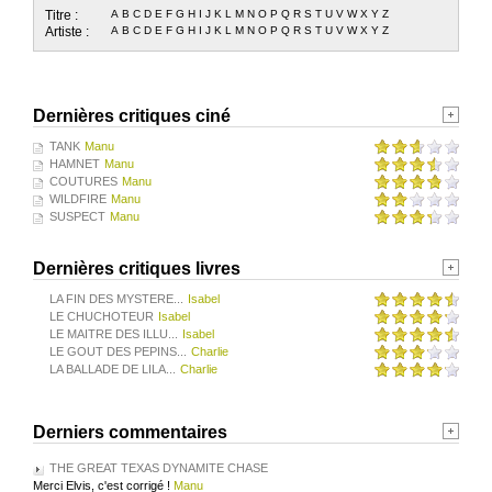
Titre :
A
B
C
D
E
F
G
H
I
J
K
L
M
N
O
P
Q
R
S
T
U
V
W
X
Y
Z
Artiste :
A
B
C
D
E
F
G
H
I
J
K
L
M
N
O
P
Q
R
S
T
U
V
W
X
Y
Z
Dernières critiques ciné
TANK
Manu
HAMNET
Manu
COUTURES
Manu
WILDFIRE
Manu
SUSPECT
Manu
Dernières critiques livres
LA FIN DES MYSTERE...
Isabel
LE CHUCHOTEUR
Isabel
LE MAITRE DES ILLU...
Isabel
LE GOUT DES PEPINS...
Charlie
LA BALLADE DE LILA...
Charlie
Derniers commentaires
THE GREAT TEXAS DYNAMITE CHASE
Merci Elvis, c'est corrigé !
Manu