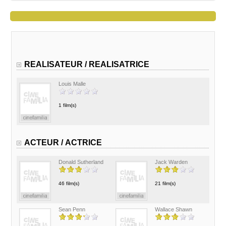
REALISATEUR / REALISATRICE
Louis Malle
1 film(s)
ACTEUR / ACTRICE
Donald Sutherland
Jack Warden
46 film(s)
21 film(s)
Sean Penn
Wallace Shawn