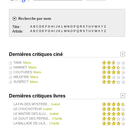
Recherche par nom
Titre :
A
B
C
D
E
F
G
H
I
J
K
L
M
N
O
P
Q
R
S
T
U
V
W
X
Y
Z
Artiste :
A
B
C
D
E
F
G
H
I
J
K
L
M
N
O
P
Q
R
S
T
U
V
W
X
Y
Z
Dernières critiques ciné
TANK
Manu
HAMNET
Manu
COUTURES
Manu
WILDFIRE
Manu
SUSPECT
Manu
Dernières critiques livres
LA FIN DES MYSTERE...
Isabel
LE CHUCHOTEUR
Isabel
LE MAITRE DES ILLU...
Isabel
LE GOUT DES PEPINS...
Charlie
LA BALLADE DE LILA...
Charlie