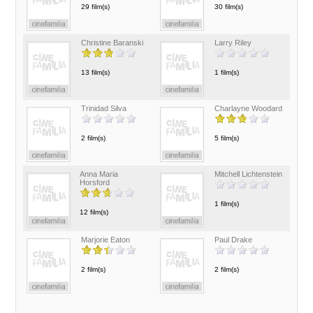
29 film(s)
30 film(s)
Christine Baranski
Larry Riley
13 film(s)
1 film(s)
Trinidad Silva
Charlayne Woodard
2 film(s)
5 film(s)
Anna Maria
Mitchell Lichtenstein
Horsford
1 film(s)
12 film(s)
Marjorie Eaton
Paul Drake
2 film(s)
2 film(s)