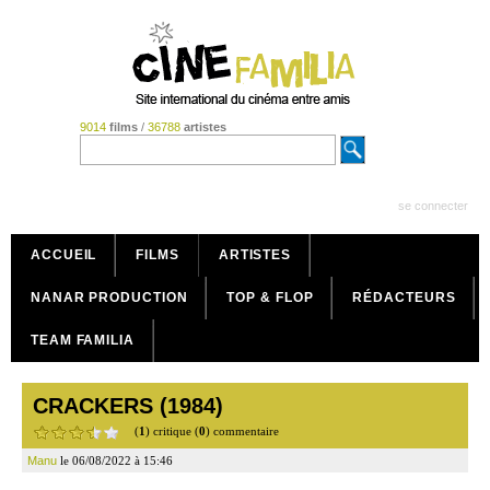
9014
films
/
36788
artistes
se connecter
ACCUEIL
FILMS
ARTISTES
NANAR PRODUCTION
TOP & FLOP
RÉDACTEURS
TEAM FAMILIA
CRACKERS (1984)
(
1
) critique (
0
) commentaire
Manu
le 06/08/2022 à 15:46