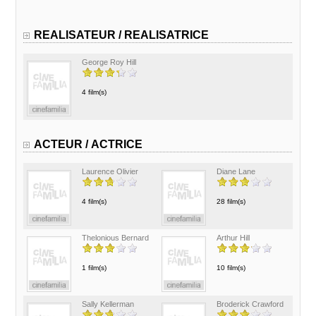
REALISATEUR / REALISATRICE
George Roy Hill
4 film(s)
ACTEUR / ACTRICE
Laurence Olivier
Diane Lane
4 film(s)
28 film(s)
Thelonious Bernard
Arthur Hill
1 film(s)
10 film(s)
Sally Kellerman
Broderick Crawford