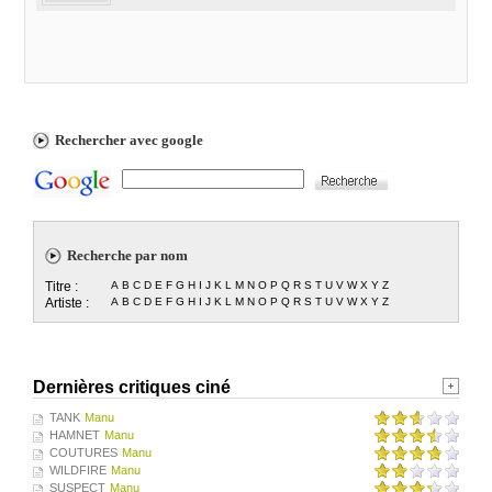
Rechercher avec google
Recherche par nom
Titre :
A
B
C
D
E
F
G
H
I
J
K
L
M
N
O
P
Q
R
S
T
U
V
W
X
Y
Z
Artiste :
A
B
C
D
E
F
G
H
I
J
K
L
M
N
O
P
Q
R
S
T
U
V
W
X
Y
Z
Dernières critiques ciné
TANK
Manu
HAMNET
Manu
COUTURES
Manu
WILDFIRE
Manu
SUSPECT
Manu