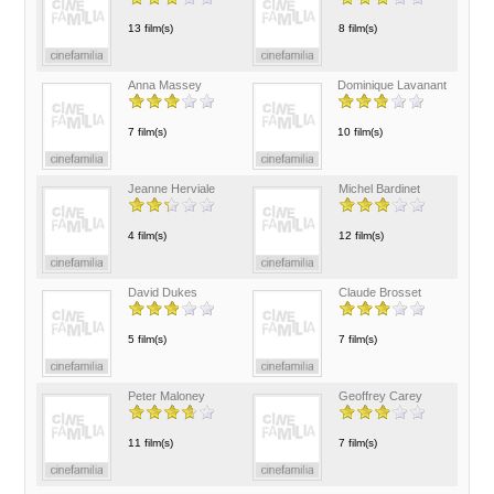
13 film(s)
8 film(s)
Anna Massey
Dominique Lavanant
7 film(s)
10 film(s)
Jeanne Herviale
Michel Bardinet
4 film(s)
12 film(s)
David Dukes
Claude Brosset
5 film(s)
7 film(s)
Peter Maloney
Geoffrey Carey
11 film(s)
7 film(s)