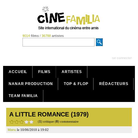
9014
films
/
36788
artistes
se connecter
ACCUEIL
FILMS
ARTISTES
NANAR PRODUCTION
TOP & FLOP
RÉDACTEURS
TEAM FAMILIA
A LITTLE ROMANCE (1979)
(
1
) critique (
0
) commentaire
Manu
le 10/06/2010 à 19:02