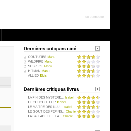
se connecter
Dernières critiques ciné
COUTURES
Manu
WILDFIRE
Manu
SUSPECT
Manu
HITMAN
Manu
ALLIED
Elvis
Dernières critiques livres
LA FIN DES MYSTERE...
Isabel
LE CHUCHOTEUR
Isabel
LE MAITRE DES ILLU...
Isabel
LE GOUT DES PEPINS...
Charlie
LA BALLADE DE LILA...
Charlie