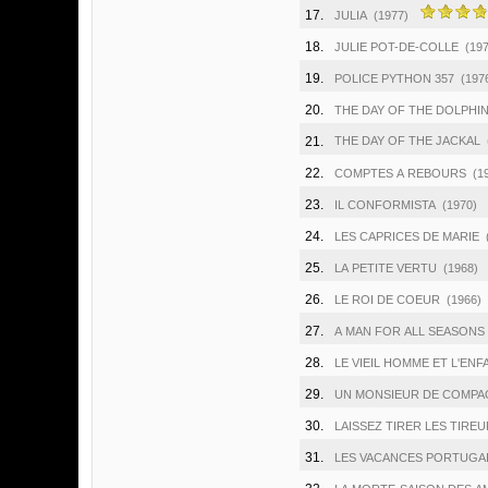
17.
JULIA
(1977)
18.
JULIE POT-DE-COLLE
(197
19.
POLICE PYTHON 357
(197
20.
THE DAY OF THE DOLPHI
21.
THE DAY OF THE JACKAL
22.
COMPTES A REBOURS
(1
23.
IL CONFORMISTA
(1970)
24.
LES CAPRICES DE MARIE
25.
LA PETITE VERTU
(1968)
26.
LE ROI DE COEUR
(1966)
27.
A MAN FOR ALL SEASONS
28.
LE VIEIL HOMME ET L'ENF
29.
UN MONSIEUR DE COMPA
30.
LAISSEZ TIRER LES TIRE
31.
LES VACANCES PORTUGA