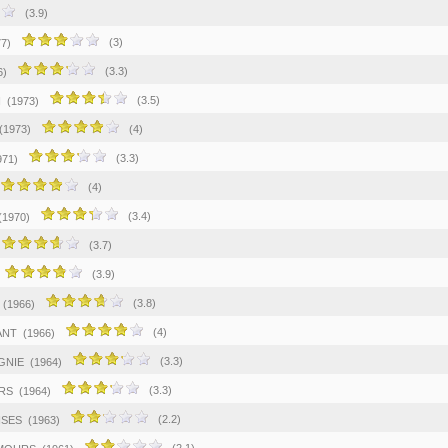
(3.9)
(3)
7)
(3.3)
6)
(3.5)
N
(1973)
(1973)
(4)
(3.3)
971)
(4)
(3.4)
(1970)
(3.7)
(3.9)
(3.8)
(1966)
(4)
ANT
(1966)
(3.3)
GNIE
(1964)
(3.3)
URS
(1964)
(2.2)
ISES
(1963)