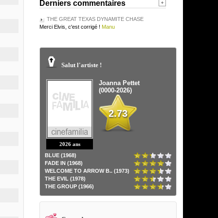
Derniers commentaires
THE GREAT TEXAS DYNAMITE CHASE
Merci Elvis, c'est corrigé !
Manu
Salut l'artiste !
Joanna Pettet
(0000-2026)
2.73
2026 ans
BLUE (1968)
FADE IN (1968)
WELCOME TO ARROW B.. (1973)
THE EVIL (1978)
THE GROUP (1966)