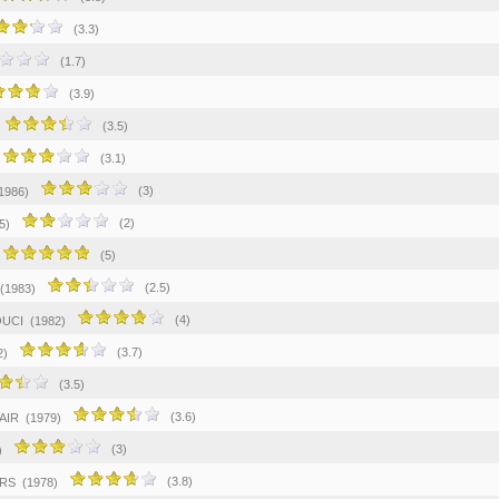
(3.3)
(1.7)
(3.9)
(3.5)
(3.1)
(3)
1986)
(2)
5)
(5)
(2.5)
(1983)
(4)
OUCI
(1982)
(3.7)
2)
(3.5)
(3.6)
AIR
(1979)
(3)
)
(3.8)
RS
(1978)