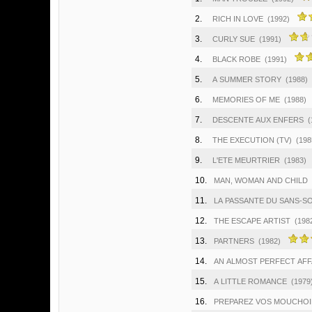
2.
RICH IN LOVE
(1992)
3.
CURLY SUE
(1991)
4.
BLACK ROBE
(1991)
5.
A SUMMER STORY
(1988)
6.
MEMORIES OF ME
(1988)
7.
DESCENTE AUX ENFERS
(
8.
THE EXECUTION (TV)
(198
9.
L'ETE MEURTRIER
(1983)
10.
MAN, WOMAN AND CHILD
11.
LA PASSANTE DU SANS-S
12.
THE ESCAPE ARTIST
(198
13.
PARTNERS
(1982)
14.
AN ALMOST PERFECT AFF
15.
A LITTLE ROMANCE
(1979
16.
PREPAREZ VOS MOUCHOI