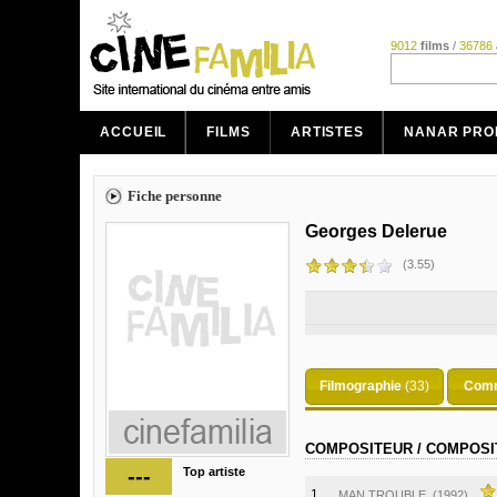
9012
films
/
36786
ACCUEIL
FILMS
ARTISTES
NANAR PRO
Fiche personne
Georges Delerue
(3.55)
Filmographie
(33)
Comm
COMPOSITEUR / COMPOSI
---
Top artiste
1.
MAN TROUBLE
(1992)