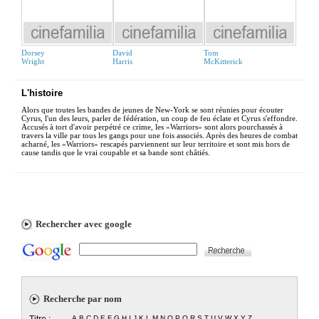
Dorsey
David
Tom
Wright
Harris
McKitterick
L'histoire
Alors que toutes les bandes de jeunes de New-York se sont réunies pour écouter
Cyrus, l'un des leurs, parler de fédération, un coup de feu éclate et Cyrus s'effondre.
Accusés à tort d'avoir perpétré ce crime, les «Warriors» sont alors pourchassés à
travers la ville par tous les gangs pour une fois associés. Après des heures de combat
acharné, les «Warriors» rescapés parviennent sur leur territoire et sont mis hors de
cause tandis que le vrai coupable et sa bande sont châtiés.
Rechercher avec google
Recherche par nom
Titre :
A
B
C
D
E
F
G
H
I
J
K
L
M
N
O
P
Q
R
S
T
U
V
W
X
Y
Z