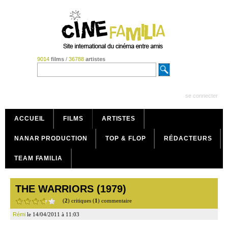
9014
films
/
36788
artistes
se connecter
ACCUEIL
FILMS
ARTISTES
NANAR PRODUCTION
TOP & FLOP
RÉDACTEURS
TEAM FAMILIA
THE WARRIORS (1979)
(
2
) critiques (
1
) commentaire
Rémi
le 14/04/2011 à 11:03