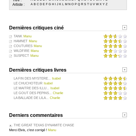
Artiste :
A
B
C
D
E
F
G
H
I
J
K
L
M
N
O
P
Q
R
S
T
U
V
W
X
Y
Z
Dernières critiques ciné
TANK
Manu
HAMNET
Manu
COUTURES
Manu
WILDFIRE
Manu
SUSPECT
Manu
Dernières critiques livres
LA FIN DES MYSTERE...
Isabel
LE CHUCHOTEUR
Isabel
LE MAITRE DES ILLU...
Isabel
LE GOUT DES PEPINS...
Charlie
LA BALLADE DE LILA...
Charlie
Derniers commentaires
THE GREAT TEXAS DYNAMITE CHASE
Merci Elvis, c'est corrigé !
Manu