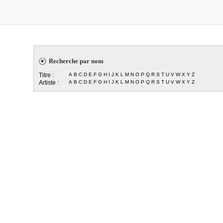
Recherche par nom
Titre :
A
B
C
D
E
F
G
H
I
J
K
L
M
N
O
P
Q
R
S
T
U
V
W
X
Y
Z
Artiste :
A
B
C
D
E
F
G
H
I
J
K
L
M
N
O
P
Q
R
S
T
U
V
W
X
Y
Z