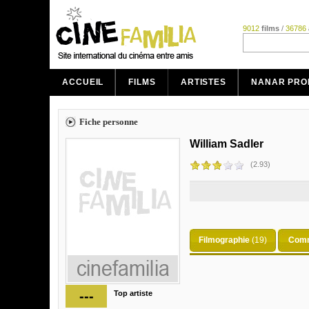
9012
films
/
36786
ACCUEIL
FILMS
ARTISTES
NANAR PRO
Fiche personne
William Sadler
(2.93)
Filmographie
(19)
Comm
---
Top artiste