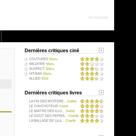
se connecter
Dernières critiques ciné
COUTURES
Manu
WILDFIRE
Manu
SUSPECT
Manu
HITMAN
Manu
ALLIED
Elvis
Dernières critiques livres
LA FIN DES MYSTERE...
Isabel
LE CHUCHOTEUR
Isabel
LE MAITRE DES ILLU...
Isabel
LE GOUT DES PEPINS...
Charlie
LA BALLADE DE LILA...
Charlie