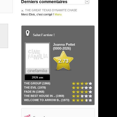
Derniers commentaires
THE GREAT TEXAS DYNAMITE CHASE
Merci Elvis, c'est corrigé !
Manu
Salut l'artiste !
Joanna Pettet
(0000-2026)
2.73
2026 ans
THE GROUP (1966)
THE EVIL (1978)
FADE IN (1968)
THE BEST HOUSE IN .. (1969)
WELCOME TO ARROW B.. (1973)