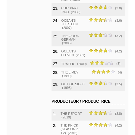
23.
CHE: PART
(3.8)
TWO
(2008)
24.
OCEAN'S
(3.6)
THIRTEEN
(2007)
25.
THE GOOD
(3.2)
GERMAN
(2006)
26.
OCEAN'S
(4.2)
ELEVEN
(2001)
27.
(3)
TRAFFIC
(2000)
28.
THE LIMEY
(4)
(1999)
29.
OUT OF SIGHT
(3.5)
(1998)
PRODUCTEUR / PRODUCTRICE
1.
THE REPORT
(3.8)
(2019)
2.
THE KNICK
(4.2)
(SEASON 2 -
TV)
(2015)