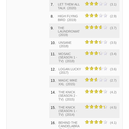
7.
LET THEM ALL
(3.1)
TALK
(2020)
8.
HIGH FLYING
(2.9)
BIRD
(2019)
9.
THE
(3.7)
LAUNDROMAT
(2019)
10.
UNSANE
(3.5)
(2018)
11.
MOSAIC
(3.4)
(SEASON 1 -
TV)
(2018)
12.
LOGAN LUCKY
(3.6)
(2017)
13.
MAGIC MIKE
(2.7)
XXL
(2015)
14.
THE KNICK
(4.2)
(SEASON 2 -
TV)
(2015)
15.
THE KNICK
(4.5)
(SEASON 1 -
TV)
(2014)
16.
BEHIND THE
(4.1)
CANDELABRA