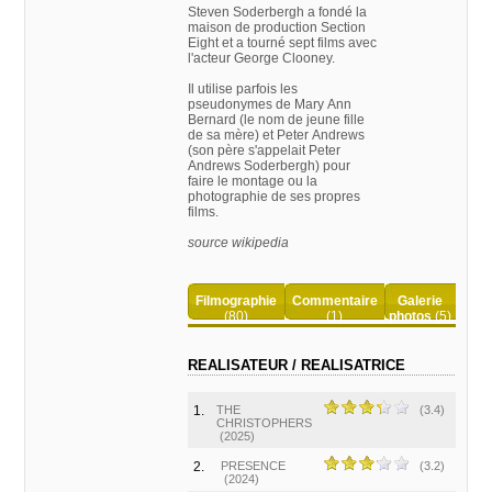
Steven Soderbergh a fondé la
maison de production Section
Eight et a tourné sept films avec
l'acteur George Clooney.
Il utilise parfois les
pseudonymes de Mary Ann
Bernard (le nom de jeune fille
de sa mère) et Peter Andrews
(son père s'appelait Peter
Andrews Soderbergh) pour
faire le montage ou la
photographie de ses propres
films.
source wikipedia
Filmographie
Commentaire
Galerie
(80)
(1)
photos
(5)
REALISATEUR / REALISATRICE
1.
THE
(3.4)
CHRISTOPHERS
(2025)
2.
PRESENCE
(3.2)
(2024)