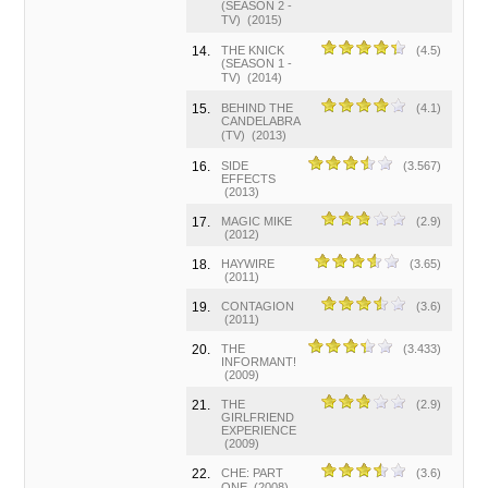
(SEASON 2 -
TV)
(2015)
14.
THE KNICK
(4.5)
(SEASON 1 -
TV)
(2014)
15.
BEHIND THE
(4.1)
CANDELABRA
(TV)
(2013)
16.
SIDE
(3.567)
EFFECTS
(2013)
17.
MAGIC MIKE
(2.9)
(2012)
18.
HAYWIRE
(3.65)
(2011)
19.
CONTAGION
(3.6)
(2011)
20.
THE
(3.433)
INFORMANT!
(2009)
21.
THE
(2.9)
GIRLFRIEND
EXPERIENCE
(2009)
22.
CHE: PART
(3.6)
ONE
(2008)