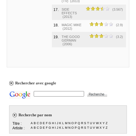
(TV)
(2013)
17.
SIDE
(3.567)
EFFECTS
(2013)
18.
MAGIC MIKE
(2.9)
(2012)
19.
THE GOOD
(3.2)
GERMAN
(2006)
Rechercher avec google
Recherche par nom
Titre :
A
B
C
D
E
F
G
H
I
J
K
L
M
N
O
P
Q
R
S
T
U
V
W
X
Y
Z
Artiste :
A
B
C
D
E
F
G
H
I
J
K
L
M
N
O
P
Q
R
S
T
U
V
W
X
Y
Z