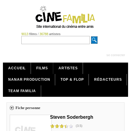
9013
films
/
36788
artistes
se connecter
ACCUEIL
FILMS
ARTISTES
NANAR PRODUCTION
TOP & FLOP
RÉDACTEURS
TEAM FAMILIA
Fiche personne
Steven Soderbergh
(3.5)