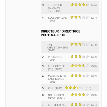
3.
THE KNICK
(4.5)
(SEASON 1 -
TV)
(2014)
4.
SOLITARY MAN
(2.7)
(2009)
DIRECTEUR / DIRECTRICE
PHOTOGRAPHIE
1.
THE
(3.4)
CHRISTOPHERS
(2025)
2.
PRESENCE
(3.2)
(2024)
3.
FULL CIRCLE
(3.6)
(TV)
(2023)
4.
MAGIC MIKE'S
(3.2)
LAST DANCE
(2023)
5.
(3.5)
KIMI
(2022)
6.
NO SUDDEN
(3.9)
MOVE
(2021)
7.
LET THEM ALL
(3.1)