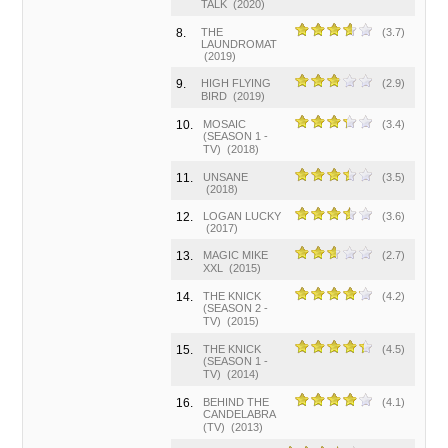
TALK
(2020)
8.
THE
(3.7)
LAUNDROMAT
(2019)
9.
HIGH FLYING
(2.9)
BIRD
(2019)
10.
MOSAIC
(3.4)
(SEASON 1 -
TV)
(2018)
11.
UNSANE
(3.5)
(2018)
12.
LOGAN LUCKY
(3.6)
(2017)
13.
MAGIC MIKE
(2.7)
XXL
(2015)
14.
THE KNICK
(4.2)
(SEASON 2 -
TV)
(2015)
15.
THE KNICK
(4.5)
(SEASON 1 -
TV)
(2014)
16.
BEHIND THE
(4.1)
CANDELABRA
(TV)
(2013)