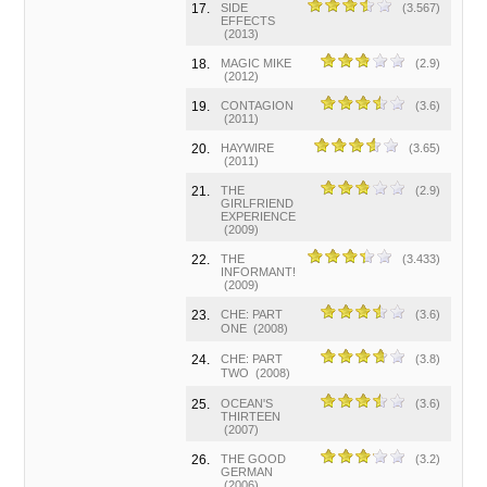
17.
SIDE
(3.567)
EFFECTS
(2013)
18.
MAGIC MIKE
(2.9)
(2012)
19.
CONTAGION
(3.6)
(2011)
20.
HAYWIRE
(3.65)
(2011)
21.
THE
(2.9)
GIRLFRIEND
EXPERIENCE
(2009)
22.
THE
(3.433)
INFORMANT!
(2009)
23.
CHE: PART
(3.6)
ONE
(2008)
24.
CHE: PART
(3.8)
TWO
(2008)
25.
OCEAN'S
(3.6)
THIRTEEN
(2007)
26.
THE GOOD
(3.2)
GERMAN
(2006)