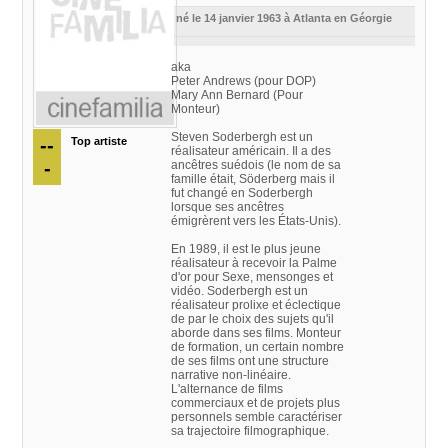
né le 14 janvier 1963 à Atlanta en Géorgie
aka
Peter Andrews (pour DOP)
Mary Ann Bernard (Pour
Monteur)
Steven Soderbergh est un
--
Top artiste
réalisateur américain. Il a des
-
ancêtres suédois (le nom de sa
famille était, Söderberg mais il
fut changé en Soderbergh
lorsque ses ancêtres
émigrèrent vers les États-Unis).
En 1989, il est le plus jeune
réalisateur à recevoir la Palme
d'or pour Sexe, mensonges et
vidéo. Soderbergh est un
réalisateur prolixe et éclectique
de par le choix des sujets qu'il
aborde dans ses films. Monteur
de formation, un certain nombre
de ses films ont une structure
narrative non-linéaire.
L'alternance de films
commerciaux et de projets plus
personnels semble caractériser
sa trajectoire filmographique.