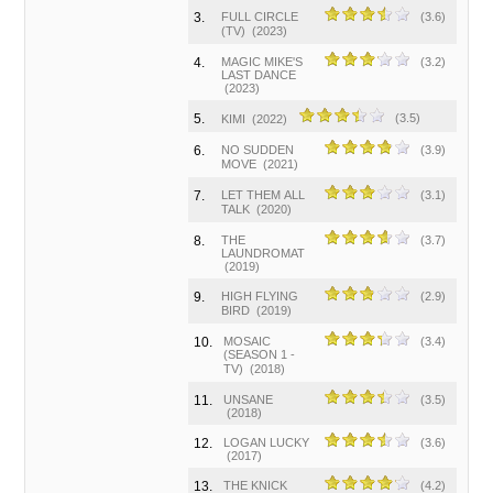
3.
FULL CIRCLE
(3.6)
(TV)
(2023)
4.
MAGIC MIKE'S
(3.2)
LAST DANCE
(2023)
5.
(3.5)
KIMI
(2022)
6.
NO SUDDEN
(3.9)
MOVE
(2021)
7.
LET THEM ALL
(3.1)
TALK
(2020)
8.
THE
(3.7)
LAUNDROMAT
(2019)
9.
HIGH FLYING
(2.9)
BIRD
(2019)
10.
MOSAIC
(3.4)
(SEASON 1 -
TV)
(2018)
11.
UNSANE
(3.5)
(2018)
12.
LOGAN LUCKY
(3.6)
(2017)
13.
THE KNICK
(4.2)