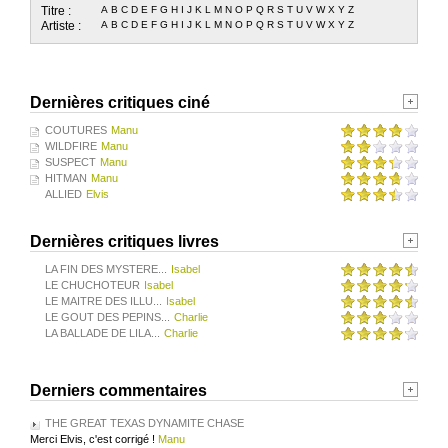
Titre :
A
B
C
D
E
F
G
H
I
J
K
L
M
N
O
P
Q
R
S
T
U
V
W
X
Y
Z
Artiste :
A
B
C
D
E
F
G
H
I
J
K
L
M
N
O
P
Q
R
S
T
U
V
W
X
Y
Z
Dernières critiques ciné
COUTURES
Manu
WILDFIRE
Manu
SUSPECT
Manu
HITMAN
Manu
ALLIED
Elvis
Dernières critiques livres
LA FIN DES MYSTERE...
Isabel
LE CHUCHOTEUR
Isabel
LE MAITRE DES ILLU...
Isabel
LE GOUT DES PEPINS...
Charlie
LA BALLADE DE LILA...
Charlie
Derniers commentaires
THE GREAT TEXAS DYNAMITE CHASE
Merci Elvis, c'est corrigé !
Manu