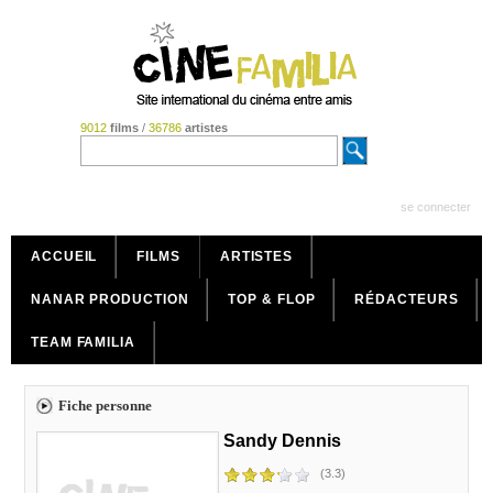
9012
films
/
36786
artistes
se connecter
ACCUEIL
FILMS
ARTISTES
NANAR PRODUCTION
TOP & FLOP
RÉDACTEURS
TEAM FAMILIA
Fiche personne
Sandy Dennis
(3.3)