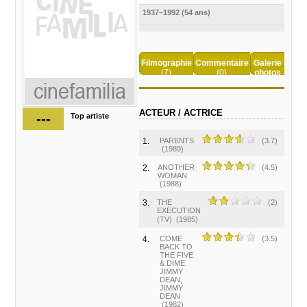
1937–1992 (54 ans)
Filmographie
Commentaire
Galerie
(7)
(0)
photos
(0)
ACTEUR / ACTRICE
---
Top artiste
1.
PARENTS
(3.7)
(1989)
2.
ANOTHER
(4.5)
WOMAN
(1988)
3.
THE
(2)
EXECUTION
(TV)
(1985)
4.
COME
(3.5)
BACK TO
THE FIVE
& DIME
JIMMY
DEAN,
JIMMY
DEAN
(1982)