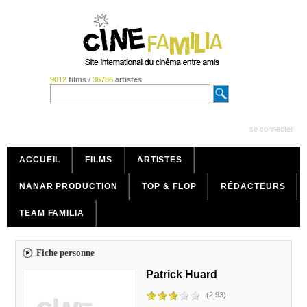
9012
films
/
36786
artistes
se connecter
ACCUEIL
FILMS
ARTISTES
NANAR PRODUCTION
TOP & FLOP
RÉDACTEURS
TEAM FAMILIA
Fiche personne
Patrick Huard
(2.93)