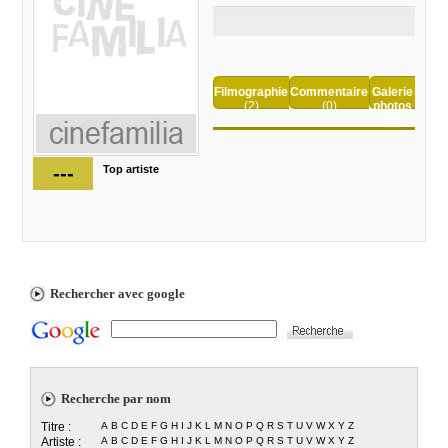
Filmographie
Commentaire
Galerie
(2)
(0)
photos
(0)
---
Top artiste
Rechercher avec google
Recherche par nom
Titre :
A
B
C
D
E
F
G
H
I
J
K
L
M
N
O
P
Q
R
S
T
U
V
W
X
Y
Z
Artiste :
A
B
C
D
E
F
G
H
I
J
K
L
M
N
O
P
Q
R
S
T
U
V
W
X
Y
Z