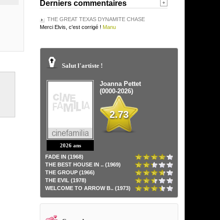
Derniers commentaires
THE GREAT TEXAS DYNAMITE CHASE
Merci Elvis, c'est corrigé !
Manu
Salut l'artiste !
Joanna Pettet
(0000-2026)
2.73
2026 ans
FADE IN (1968)
THE BEST HOUSE IN .. (1969)
THE GROUP (1966)
THE EVIL (1978)
WELCOME TO ARROW B.. (1973)