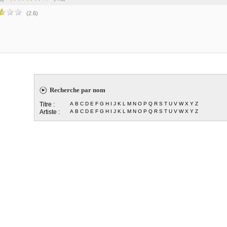
(2.6)
Recherche par nom
Titre :
A
B
C
D
E
F
G
H
I
J
K
L
M
N
O
P
Q
R
S
T
U
V
W
X
Y
Z
Artiste :
A
B
C
D
E
F
G
H
I
J
K
L
M
N
O
P
Q
R
S
T
U
V
W
X
Y
Z