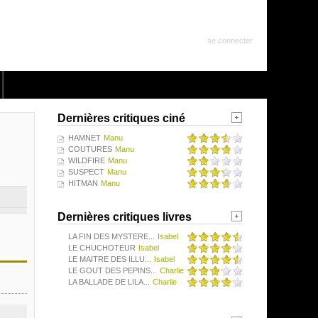
se connecter
Dernières critiques ciné
HAMNET
Manu
COUTURES
Manu
WILDFIRE
Manu
SUSPECT
Manu
HITMAN
Manu
Dernières critiques livres
LA FIN DES MYSTERE...
Isabel
LE CHUCHOTEUR
Isabel
LE MAITRE DES ILLU...
Isabel
LE GOUT DES PEPINS...
Charlie
LA BALLADE DE LILA...
Charlie