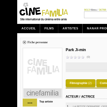
9013
films
/
36788
ACCUEIL
FILMS
ARTISTES
NANAR PRO
Fiche personne
Park Ji-min
(0)
Filmographie
(2)
Comm
ACTEUR / ACTRICE
---
Top artiste
1.
LA PETITE DERNIERE
(202