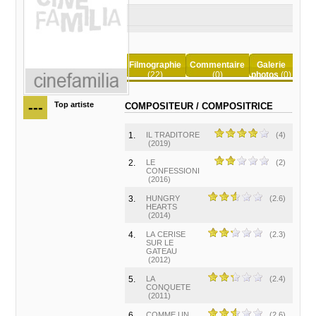
Filmographie
Commentaire
Galerie
(22)
(0)
photos
(0)
---
Top artiste
COMPOSITEUR / COMPOSITRICE
1.
IL TRADITORE
(4)
(2019)
2.
LE
(2)
CONFESSIONI
(2016)
3.
HUNGRY
(2.6)
HEARTS
(2014)
4.
LA CERISE
(2.3)
SUR LE
GATEAU
(2012)
5.
LA
(2.4)
CONQUETE
(2011)
6.
COMME UN
(2.6)