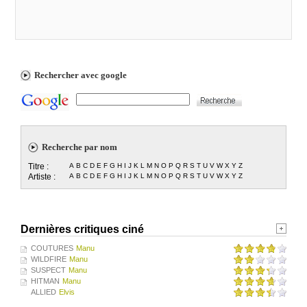
Rechercher avec google
Recherche par nom
Titre :
A
B
C
D
E
F
G
H
I
J
K
L
M
N
O
P
Q
R
S
T
U
V
W
X
Y
Z
Artiste :
A
B
C
D
E
F
G
H
I
J
K
L
M
N
O
P
Q
R
S
T
U
V
W
X
Y
Z
Dernières critiques ciné
COUTURES
Manu
WILDFIRE
Manu
SUSPECT
Manu
HITMAN
Manu
ALLIED
Elvis