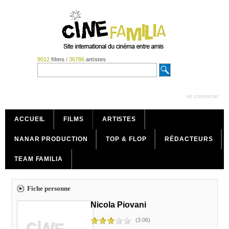
9012
films
/
36786
artistes
se connecter
ACCUEIL
FILMS
ARTISTES
NANAR PRODUCTION
TOP & FLOP
RÉDACTEURS
TEAM FAMILIA
Fiche personne
Nicola Piovani
(3.06)