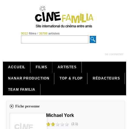
9012
films
/
36786
artistes
se connecter
ACCUEIL
FILMS
ARTISTES
NANAR PRODUCTION
TOP & FLOP
RÉDACTEURS
TEAM FAMILIA
Fiche personne
Michael York
(2.1)