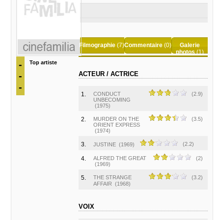
Filmographie
(7)
Commentaire
(0)
Galerie
photos
(1)
-
Top artiste
-
ACTEUR / ACTRICE
-
1.
CONDUCT
(2.9)
UNBECOMING
(1975)
2.
MURDER ON THE
(3.5)
ORIENT EXPRESS
(1974)
3.
(2.2)
JUSTINE
(1969)
4.
ALFRED THE GREAT
(2)
(1969)
5.
THE STRANGE
(3.2)
AFFAIR
(1968)
VOIX