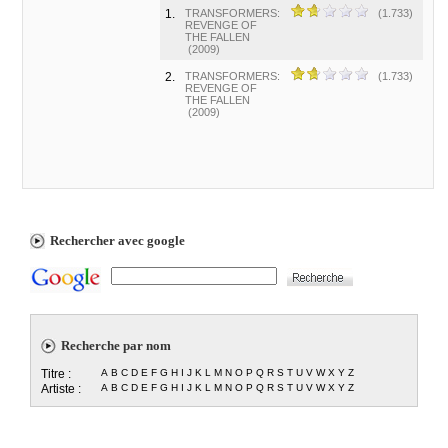
1.
TRANSFORMERS:
(1.733)
REVENGE OF
THE FALLEN
(2009)
2.
TRANSFORMERS:
(1.733)
REVENGE OF
THE FALLEN
(2009)
Rechercher avec google
Recherche par nom
Titre :
A
B
C
D
E
F
G
H
I
J
K
L
M
N
O
P
Q
R
S
T
U
V
W
X
Y
Z
Artiste :
A
B
C
D
E
F
G
H
I
J
K
L
M
N
O
P
Q
R
S
T
U
V
W
X
Y
Z