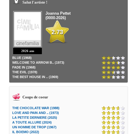
Salut l'artiste !
Joanna Pettet
(0000-2026)
2.73
2026 ans
BLUE (1968)
WELCOME TO ARROW B.. (1973)
FADE IN (1968)
THE EVIL (1978)
THE BEST HOUSE IN .. (1969)
Coups de coeur
THE CHOCOLATE WAR (1988)
LOVE AND PAIN AND .. (1973)
LA PETITE DERNIERE (2025)
A TOUTE ALLURE (2024)
UN HOMME DE TROP (1967)
IL BOEMO (2022)