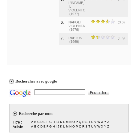
L'INFAME,
IL
VIOLENTO
(1977)
6.
NAPOLI
(3.6)
VIOLENTA
(1976)
7.
RAPTUS
(1.6)
(1969)
Rechercher avec google
Recherche par nom
Titre :
A
B
C
D
E
F
G
H
I
J
K
L
M
N
O
P
Q
R
S
T
U
V
W
X
Y
Z
Artiste :
A
B
C
D
E
F
G
H
I
J
K
L
M
N
O
P
Q
R
S
T
U
V
W
X
Y
Z