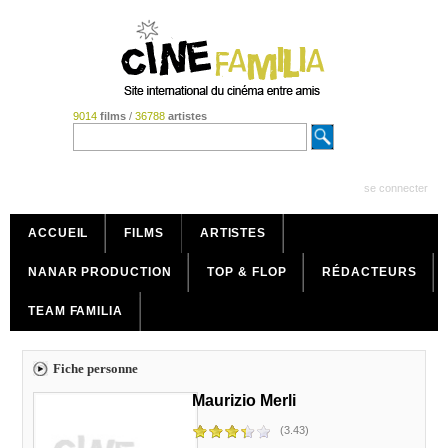
9014
films
/
36788
artistes
se connecter
ACCUEIL
FILMS
ARTISTES
NANAR PRODUCTION
TOP & FLOP
RÉDACTEURS
TEAM FAMILIA
Fiche personne
Maurizio Merli
(3.43)