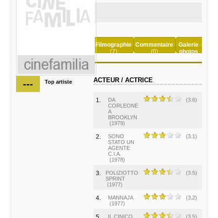
Filmographie
Commentaire
Galerie
(7)
(0)
photos
(0)
ACTEUR / ACTRICE
---
Top artiste
1.
DA
(3.6)
CORLEONE
A
BROOKLYN
(1979)
2.
SONO
(3.1)
STATO UN
AGENTE
C.I.A.
(1978)
3.
POLIZIOTTO
(3.5)
SPRINT
(1977)
4.
MANNAJA
(3.2)
(1977)
5.
IL CINICO,
(3.5)