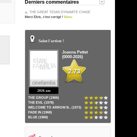
Derniers commentaires
THE GREAT TEXAS DYNAMITE CHASE
Merci Elvis, c'est corrigé !
Manu
Salut l'artiste !
Joanna Pettet
(0000-2026)
2.73
2026 ans
THE GROUP (1966)
THE EVIL (1978)
WELCOME TO ARROW B.. (1973)
FADE IN (1968)
BLUE (1968)