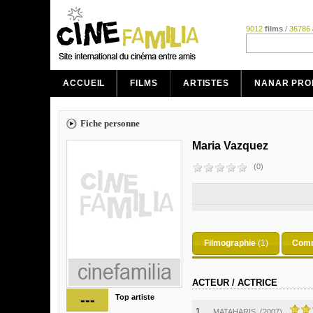
9012
films
/
36786
ACCUEIL
FILMS
ARTISTES
NANAR PRO
Fiche personne
Maria Vazquez
(0)
Filmographie
(1)
Comm
ACTEUR / ACTRICE
---
Top artiste
1.
MATAHARIS
(2007)