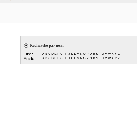
Recherche par nom
Titre :
A
B
C
D
E
F
G
H
I
J
K
L
M
N
O
P
Q
R
S
T
U
V
W
X
Y
Z
Artiste :
A
B
C
D
E
F
G
H
I
J
K
L
M
N
O
P
Q
R
S
T
U
V
W
X
Y
Z