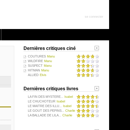
se connecter
Dernières critiques ciné
COUTURES
Manu
WILDFIRE
Manu
SUSPECT
Manu
HITMAN
Manu
ALLIED
Elvis
Dernières critiques livres
LA FIN DES MYSTERE...
Isabel
LE CHUCHOTEUR
Isabel
LE MAITRE DES ILLU...
Isabel
LE GOUT DES PEPINS...
Charlie
LA BALLADE DE LILA...
Charlie