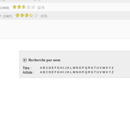
(2.7)
(1969)
(3.5)
T
(1967)
Recherche par nom
Titre :
A
B
C
D
E
F
G
H
I
J
K
L
M
N
O
P
Q
R
S
T
U
V
W
X
Y
Z
Artiste :
A
B
C
D
E
F
G
H
I
J
K
L
M
N
O
P
Q
R
S
T
U
V
W
X
Y
Z