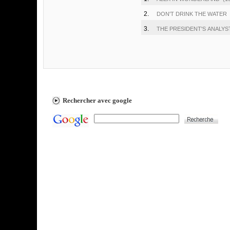
2.
DON'T DRINK THE WATER
3.
THE PRESIDENT'S ANALYS
Rechercher avec google