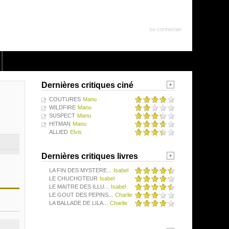
se connecter
Dernières critiques ciné
COUTURES
Manu
WILDFIRE
Manu
SUSPECT
Manu
HITMAN
Manu
ALLIED
Elvis
Dernières critiques livres
LA FIN DES MYSTERE...
Isabel
LE CHUCHOTEUR
Isabel
LE MAITRE DES ILLU...
Isabel
LE GOUT DES PEPINS...
Charlie
LA BALLADE DE LILA...
Charlie