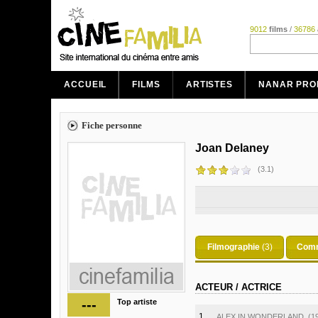
9012
films
/
36786
ACCUEIL
FILMS
ARTISTES
NANAR PRO
Fiche personne
Joan Delaney
(3.1)
Filmographie
(3)
Comm
ACTEUR / ACTRICE
---
Top artiste
1.
ALEX IN WONDERLAND
(1