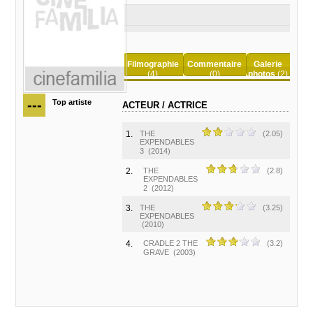
Filmographie
Commentaire
Galerie
(4)
(0)
photos
(2)
---
Top artiste
ACTEUR / ACTRICE
1.
THE
(2.05)
EXPENDABLES
3
(2014)
2.
THE
(2.8)
EXPENDABLES
2
(2012)
3.
THE
(3.25)
EXPENDABLES
(2010)
4.
CRADLE 2 THE
(3.2)
GRAVE
(2003)