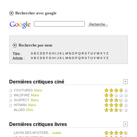
Rechercher avec google
Recherche par nom
Titre :
A
B
C
D
E
F
G
H
I
J
K
L
M
N
O
P
Q
R
S
T
U
V
W
X
Y
Z
Artiste :
A
B
C
D
E
F
G
H
I
J
K
L
M
N
O
P
Q
R
S
T
U
V
W
X
Y
Z
Dernières critiques ciné
COUTURES
Manu
WILDFIRE
Manu
SUSPECT
Manu
HITMAN
Manu
ALLIED
Elvis
Dernières critiques livres
LA FIN DES MYSTERE...
Isabel