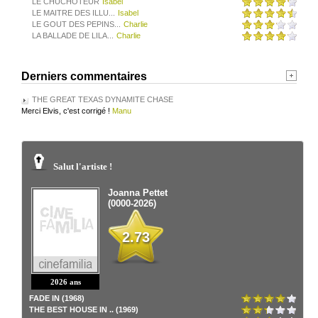
LE CHUCHOTEUR
Isabel
LE MAITRE DES ILLU...
Isabel
LE GOUT DES PEPINS...
Charlie
LA BALLADE DE LILA...
Charlie
Derniers commentaires
THE GREAT TEXAS DYNAMITE CHASE
Merci Elvis, c'est corrigé !
Manu
Salut l'artiste !
Joanna Pettet
(0000-2026)
2.73
2026 ans
FADE IN (1968)
THE BEST HOUSE IN .. (1969)