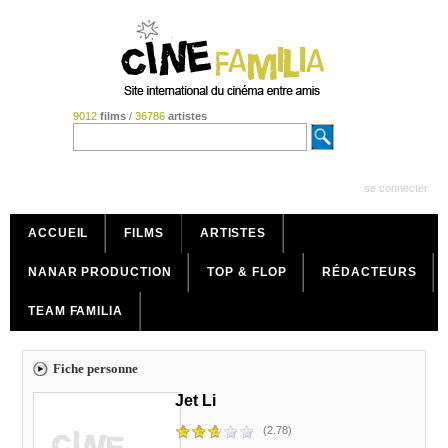
9012
films
/
36786
artistes
se connecter
ACCUEIL
FILMS
ARTISTES
NANAR PRODUCTION
TOP & FLOP
RÉDACTEURS
TEAM FAMILIA
Fiche personne
Jet Li
(2.78)