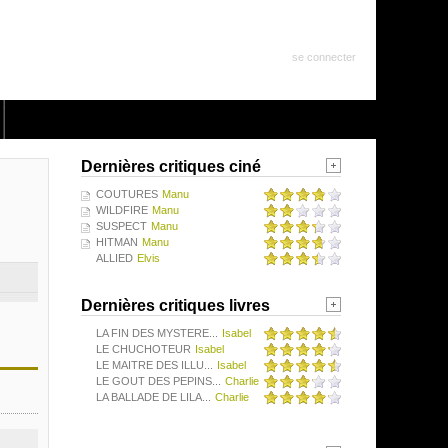
se connecter
Dernières critiques ciné
COUTURES
Manu
WILDFIRE
Manu
SUSPECT
Manu
HITMAN
Manu
ALLIED
Elvis
Dernières critiques livres
LA FIN DES MYSTERE...
Isabel
LE CHUCHOTEUR
Isabel
LE MAITRE DES ILLU...
Isabel
LE GOUT DES PEPINS...
Charlie
LA BALLADE DE LILA...
Charlie