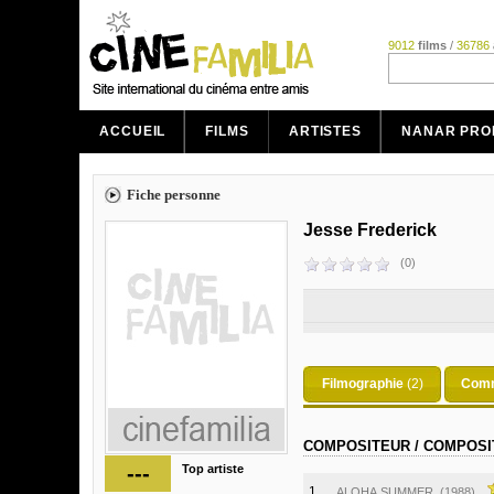
9012
films
/
36786
ACCUEIL
FILMS
ARTISTES
NANAR PRO
Fiche personne
Jesse Frederick
(0)
Filmographie
(2)
Comm
COMPOSITEUR / COMPOSI
---
Top artiste
1.
ALOHA SUMMER
(1988)