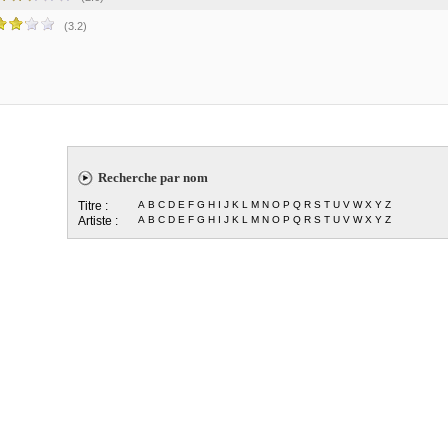
(3.2)
Recherche par nom
Titre :
A
B
C
D
E
F
G
H
I
J
K
L
M
N
O
P
Q
R
S
T
U
V
W
X
Y
Z
Artiste :
A
B
C
D
E
F
G
H
I
J
K
L
M
N
O
P
Q
R
S
T
U
V
W
X
Y
Z