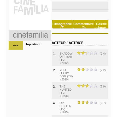
Filmographie
Commentaire
Galerie
(7)
(0)
photos
(0)
ACTEUR / ACTRICE
---
Top artiste
1.
SHADOW
(2.4)
OF FEAR
(TV)
(2012)
2.
YOU
(2.2)
LUCKY
DOG (TV)
(2010)
3.
THE
(2.9)
HUNTED
(TV)
(1998)
4.
OP
(2.7)
CENTER
(TV)
(1995)