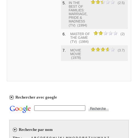
5.
IN THE
(2.5)
BEST OF
FAMILIES:
MARRIAGE,
PRIDE &
MADNESS
(TV)
(1994)
6.
MASTER OF
(2)
THE GAME
(TV)
(1984)
7.
MOVIE
(3.7)
MOVIE
(1978)
Rechercher avec google
Recherche par nom
A
B
C
D
E
F
G
H
I
J
K
L
M
N
O
P
Q
R
S
T
U
V
W
X
Y
Z