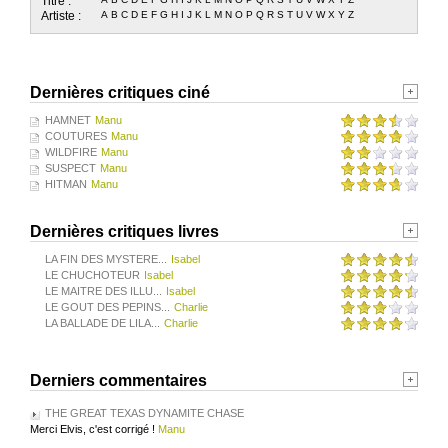
Titre :
Artiste :
A
B
C
D
E
F
G
H
I
J
K
L
M
N
O
P
Q
R
S
T
U
V
W
X
Y
Z
Dernières critiques ciné
HAMNET
Manu
COUTURES
Manu
WILDFIRE
Manu
SUSPECT
Manu
HITMAN
Manu
Dernières critiques livres
LA FIN DES MYSTERE...
Isabel
LE CHUCHOTEUR
Isabel
LE MAITRE DES ILLU...
Isabel
LE GOUT DES PEPINS...
Charlie
LA BALLADE DE LILA...
Charlie
Derniers commentaires
THE GREAT TEXAS DYNAMITE CHASE
Merci Elvis, c'est corrigé !
Manu