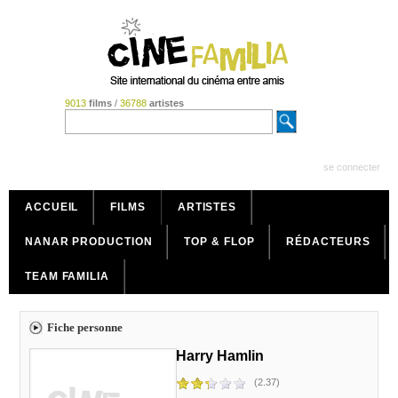
9013
films
/
36788
artistes
se connecter
ACCUEIL
FILMS
ARTISTES
NANAR PRODUCTION
TOP & FLOP
RÉDACTEURS
TEAM FAMILIA
Fiche personne
Harry Hamlin
(2.37)