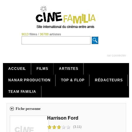
9013
films
/
36788
artistes
se connecter
ACCUEIL
FILMS
ARTISTES
NANAR PRODUCTION
TOP & FLOP
RÉDACTEURS
TEAM FAMILIA
Fiche personne
Harrison Ford
(3.11)