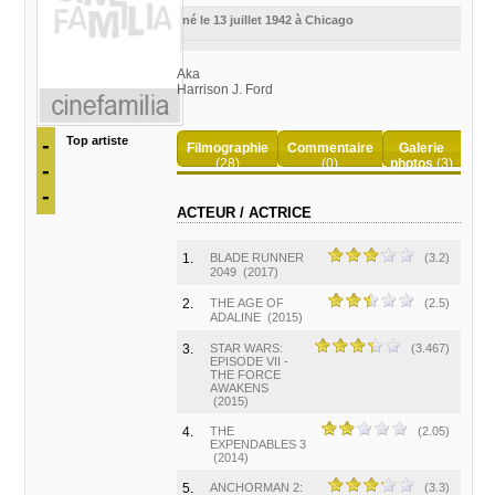
né le 13 juillet 1942 à Chicago
Aka
Harrison J. Ford
-
Top artiste
Filmographie
Commentaire
Galerie
(28)
(0)
photos
(3)
-
-
ACTEUR / ACTRICE
1.
BLADE RUNNER
(3.2)
2049
(2017)
2.
THE AGE OF
(2.5)
ADALINE
(2015)
3.
STAR WARS:
(3.467)
EPISODE VII -
THE FORCE
AWAKENS
(2015)
4.
THE
(2.05)
EXPENDABLES 3
(2014)
5.
ANCHORMAN 2:
(3.3)