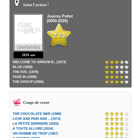
Salut l'artiste !
Joanna Pettet
(0000-2026)
2.73
2026 ans
WELCOME TO ARROW B.. (1973)
BLUE (1968)
THE EVIL (1978)
FADE IN (1968)
THE GROUP (1966)
Coups de coeur
THE CHOCOLATE WAR (1988)
LOVE AND PAIN AND .. (1973)
LA PETITE DERNIERE (2025)
A TOUTE ALLURE (2024)
UN HOMME DE TROP (1967)