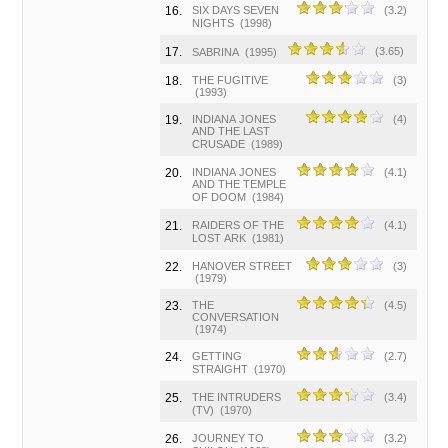
16.
SIX DAYS SEVEN
(3.2)
NIGHTS
(1998)
17.
(3.65)
SABRINA
(1995)
18.
THE FUGITIVE
(3)
(1993)
19.
INDIANA JONES
(4)
AND THE LAST
CRUSADE
(1989)
20.
INDIANA JONES
(4.1)
AND THE TEMPLE
OF DOOM
(1984)
21.
RAIDERS OF THE
(4.1)
LOST ARK
(1981)
22.
HANOVER STREET
(3)
(1979)
23.
THE
(4.5)
CONVERSATION
(1974)
24.
GETTING
(2.7)
STRAIGHT
(1970)
25.
THE INTRUDERS
(3.4)
(TV)
(1970)
26.
JOURNEY TO
(3.2)