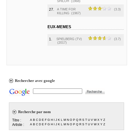
SHILOH
(1968)
27.
A TIME FOR
(3.3)
KILLING
(1967)
EUX-MEMES
1.
SPIELBERG (TV)
(3.7)
(2017)
Rechercher avec google
Recherche par nom
Titre :
A
B
C
D
E
F
G
H
I
J
K
L
M
N
O
P
Q
R
S
T
U
V
W
X
Y
Z
Artiste :
A
B
C
D
E
F
G
H
I
J
K
L
M
N
O
P
Q
R
S
T
U
V
W
X
Y
Z