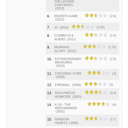
THE LEGEND
CONTINUES
(2013)
6.
ENDER'S GAME
(2.6)
(2013)
7.
(2.65)
42
(2013)
8.
COWBOYS &
(2.4)
ALIENS
(2011)
9.
MORNING
(2.75)
GLORY
(2010)
10.
EXTRAORDINARY
(2.5)
MEASURES
(2010)
11.
CROSSING OVER
(3)
(2009)
12.
(3)
FIREWALL
(2006)
13.
HOLLYWOOD
(3.5)
HOMICIDE
(2003)
14.
K-19 - THE
(4)
WIDOWMAKER
(2002)
15.
RANDOM
(2.7)
HEARTS
(1999)