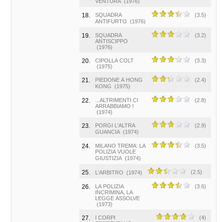
VENTURA
(1976)
18.
SQUADRA
(3.5)
ANTIFURTO
(1976)
19.
SQUADRA
(3.2)
ANTISCIPPO
(1976)
20.
CIPOLLA COLT
(3.3)
(1975)
21.
PIEDONE A HONG
(2.4)
KONG
(1975)
22.
...ALTRIMENTI CI
(2.8)
ARRABBIAMO !
(1974)
23.
PORGI L'ALTRA
(2.9)
GUANCIA
(1974)
24.
MILANO TREMA: LA
(3.5)
POLIZIA VUOLE
GIUSTIZIA
(1974)
25.
(2.5)
L'ARBITRO
(1974)
26.
LA POLIZIA
(3.6)
INCRIMINA, LA
LEGGE ASSOLVE
(1973)
27.
I CORPI
(4)