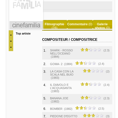
Filmographie
Commentaire
(0)
Galerie
(28)
photos
(0)
-
Top artiste
-
COMPOSITEUR / COMPOSITRICE
-
1.
SHARK - ROSSO
(2.3)
NELL'OCEANO
(1984)
2.
(2.4)
GOMA- 2
(1984)
3.
LA CASA CON LA
(2)
SCALA NEL BUIO
(1983)
4.
IL DIAVOLO E
(2.4)
L'ACQUASANTA
(1983)
5.
BANANA JOE
(2.3)
(1982)
6.
(2.5)
BOMBER
(1982)
7.
PIEDONE D'EGITTO
(3)