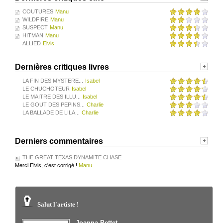
COUTURES
Manu
WILDFIRE
Manu
SUSPECT
Manu
HITMAN
Manu
ALLIED
Elvis
Dernières critiques livres
LA FIN DES MYSTERE...
Isabel
LE CHUCHOTEUR
Isabel
LE MAITRE DES ILLU...
Isabel
LE GOUT DES PEPINS...
Charlie
LA BALLADE DE LILA...
Charlie
Derniers commentaires
THE GREAT TEXAS DYNAMITE CHASE
Merci Elvis, c'est corrigé !
Manu
Salut l'artiste !
Joanna Pettet