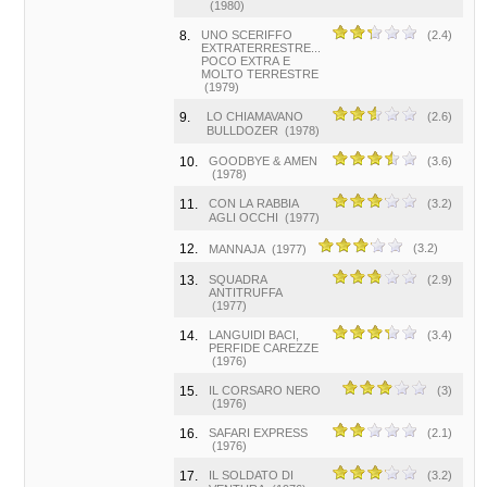
(1980)
8.
UNO SCERIFFO
(2.4)
EXTRATERRESTRE...
POCO EXTRA E
MOLTO TERRESTRE
(1979)
9.
LO CHIAMAVANO
(2.6)
BULLDOZER
(1978)
10.
GOODBYE & AMEN
(3.6)
(1978)
11.
CON LA RABBIA
(3.2)
AGLI OCCHI
(1977)
12.
(3.2)
MANNAJA
(1977)
13.
SQUADRA
(2.9)
ANTITRUFFA
(1977)
14.
LANGUIDI BACI,
(3.4)
PERFIDE CAREZZE
(1976)
15.
IL CORSARO NERO
(3)
(1976)
16.
SAFARI EXPRESS
(2.1)
(1976)
17.
IL SOLDATO DI
(3.2)