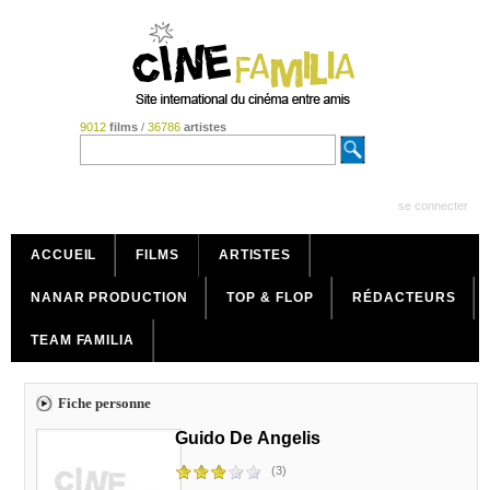
9012
films
/
36786
artistes
se connecter
ACCUEIL
FILMS
ARTISTES
NANAR PRODUCTION
TOP & FLOP
RÉDACTEURS
TEAM FAMILIA
Fiche personne
Guido De Angelis
(3)