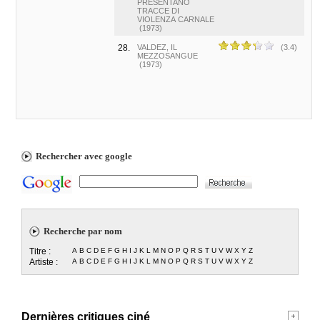
PRESENTANO
TRACCE DI
VIOLENZA CARNALE
(1973)
28.
VALDEZ, IL
(3.4)
MEZZOSANGUE
(1973)
Rechercher avec google
Recherche par nom
Titre :
A
B
C
D
E
F
G
H
I
J
K
L
M
N
O
P
Q
R
S
T
U
V
W
X
Y
Z
Artiste :
A
B
C
D
E
F
G
H
I
J
K
L
M
N
O
P
Q
R
S
T
U
V
W
X
Y
Z
Dernières critiques ciné