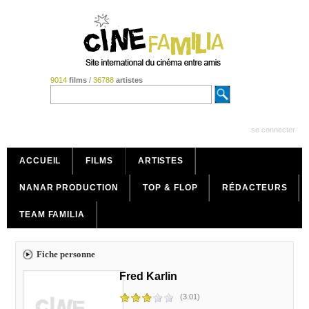
9014
films
/
36788
artistes
se connecter
ACCUEIL
FILMS
ARTISTES
NANAR PRODUCTION
TOP & FLOP
RÉDACTEURS
TEAM FAMILIA
Fiche personne
Fred Karlin
(3.01)