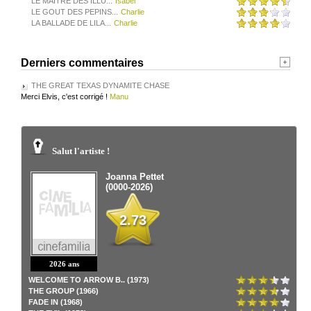
LE MAITRE DES ILLU...
Isabel
LE GOUT DES PEPINS...
Charlie
LA BALLADE DE LILA...
Charlie
Derniers commentaires
THE GREAT TEXAS DYNAMITE CHASE
Merci Elvis, c'est corrigé !
Manu
Salut l'artiste !
Joanna Pettet
(0000-2026)
2.73
2026 ans
WELCOME TO ARROW B.. (1973)
THE GROUP (1966)
FADE IN (1968)