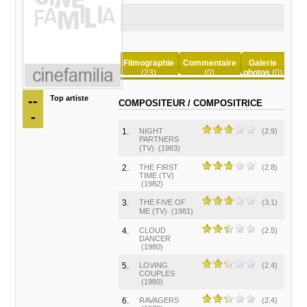
Filmographie
Commentaire
Galerie
(23)
(0)
photos
(0)
--
Top artiste
COMPOSITEUR / COMPOSITRICE
-
1.
NIGHT
(2.9)
PARTNERS
(TV)
(1983)
2.
THE FIRST
(2.8)
TIME (TV)
(1982)
3.
THE FIVE OF
(3.1)
ME (TV)
(1981)
4.
CLOUD
(2.5)
DANCER
(1980)
5.
LOVING
(2.4)
COUPLES
(1980)
6.
RAVAGERS
(2.4)