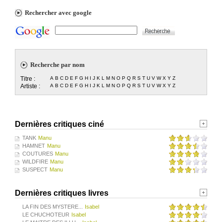
Rechercher avec google
Recherche par nom
Titre :
A
B
C
D
E
F
G
H
I
J
K
L
M
N
O
P
Q
R
S
T
U
V
W
X
Y
Z
Artiste :
A
B
C
D
E
F
G
H
I
J
K
L
M
N
O
P
Q
R
S
T
U
V
W
X
Y
Z
Dernières critiques ciné
TANK
Manu
HAMNET
Manu
COUTURES
Manu
WILDFIRE
Manu
SUSPECT
Manu
Dernières critiques livres
LA FIN DES MYSTERE...
Isabel
LE CHUCHOTEUR
Isabel