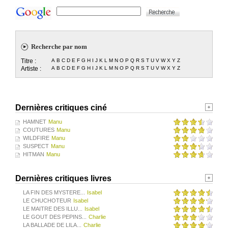
Recherche par nom
Titre :
A
B
C
D
E
F
G
H
I
J
K
L
M
N
O
P
Q
R
S
T
U
V
W
X
Y
Z
Artiste :
A
B
C
D
E
F
G
H
I
J
K
L
M
N
O
P
Q
R
S
T
U
V
W
X
Y
Z
Dernières critiques ciné
HAMNET
Manu
COUTURES
Manu
WILDFIRE
Manu
SUSPECT
Manu
HITMAN
Manu
Dernières critiques livres
LA FIN DES MYSTERE...
Isabel
LE CHUCHOTEUR
Isabel
LE MAITRE DES ILLU...
Isabel
LE GOUT DES PEPINS...
Charlie
LA BALLADE DE LILA...
Charlie