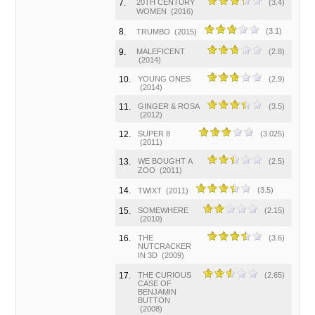
7.
20TH CENTURY
(3.4)
WOMEN
(2016)
8.
(3.1)
TRUMBO
(2015)
9.
MALEFICENT
(2.8)
(2014)
10.
YOUNG ONES
(2.9)
(2014)
11.
GINGER & ROSA
(3.5)
(2012)
12.
SUPER 8
(3.025)
(2011)
13.
WE BOUGHT A
(2.5)
ZOO
(2011)
14.
(3.5)
TWIXT
(2011)
15.
SOMEWHERE
(2.15)
(2010)
16.
THE
(3.6)
NUTCRACKER
IN 3D
(2009)
17.
THE CURIOUS
(2.65)
CASE OF
BENJAMIN
BUTTON
(2008)