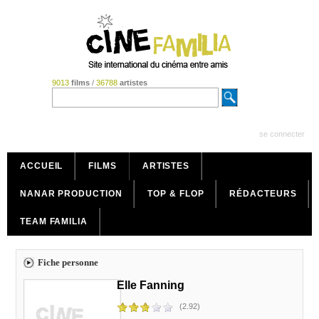
9013
films
/
36788
artistes
se connecter
ACCUEIL
FILMS
ARTISTES
NANAR PRODUCTION
TOP & FLOP
RÉDACTEURS
TEAM FAMILIA
Fiche personne
Elle Fanning
(2.92)