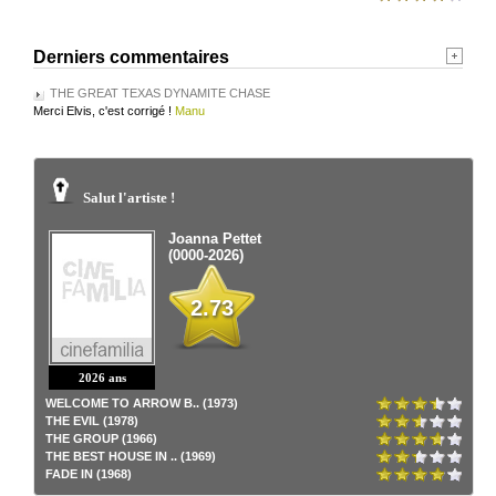
Derniers commentaires
THE GREAT TEXAS DYNAMITE CHASE
Merci Elvis, c'est corrigé !
Manu
Salut l'artiste !
Joanna Pettet
(0000-2026)
2.73
2026 ans
WELCOME TO ARROW B.. (1973)
THE EVIL (1978)
THE GROUP (1966)
THE BEST HOUSE IN .. (1969)
FADE IN (1968)