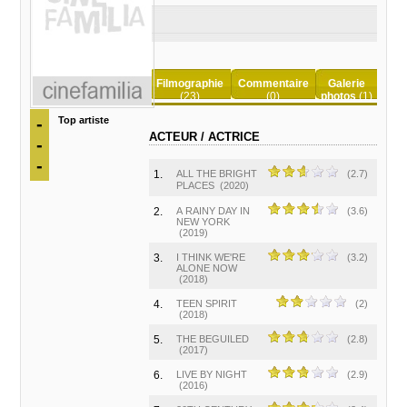
Filmographie
Commentaire
Galerie
(23)
(0)
photos
(1)
-
Top artiste
ACTEUR / ACTRICE
-
-
1.
ALL THE BRIGHT
(2.7)
PLACES
(2020)
2.
A RAINY DAY IN
(3.6)
NEW YORK
(2019)
3.
I THINK WE'RE
(3.2)
ALONE NOW
(2018)
4.
TEEN SPIRIT
(2)
(2018)
5.
THE BEGUILED
(2.8)
(2017)
6.
LIVE BY NIGHT
(2.9)
(2016)