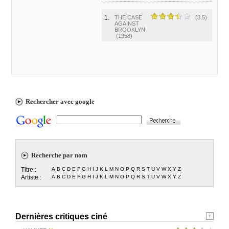
1.
THE CASE
(3.5)
AGAINST
BROOKLYN
(1958)
Rechercher avec google
Recherche par nom
Titre :
A
B
C
D
E
F
G
H
I
J
K
L
M
N
O
P
Q
R
S
T
U
V
W
X
Y
Z
Artiste :
A
B
C
D
E
F
G
H
I
J
K
L
M
N
O
P
Q
R
S
T
U
V
W
X
Y
Z
Dernières critiques ciné