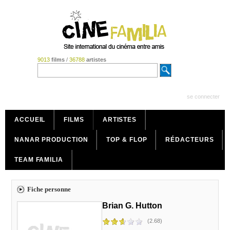
9013
films
/
36788
artistes
se connecter
ACCUEIL
FILMS
ARTISTES
NANAR PRODUCTION
TOP & FLOP
RÉDACTEURS
TEAM FAMILIA
Fiche personne
Brian G. Hutton
(2.68)