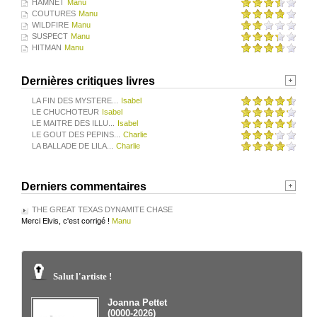
HAMNET
Manu
COUTURES
Manu
WILDFIRE
Manu
SUSPECT
Manu
HITMAN
Manu
Dernières critiques livres
LA FIN DES MYSTERE...
Isabel
LE CHUCHOTEUR
Isabel
LE MAITRE DES ILLU...
Isabel
LE GOUT DES PEPINS...
Charlie
LA BALLADE DE LILA...
Charlie
Derniers commentaires
THE GREAT TEXAS DYNAMITE CHASE
Merci Elvis, c'est corrigé !
Manu
Salut l'artiste !
Joanna Pettet
(0000-2026)