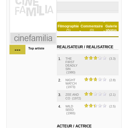
Filmographie
Commentaire
Galerie
(5)
(0)
photos
(0)
REALISATEUR / REALISATRICE
---
Top artiste
1.
THE
(3.3)
FIRST
DEADLY
SIN
(1980)
2.
NIGHT
(2.8)
WATCH
(1973)
3.
ZEE AND
(2.1)
CO
(1972)
4.
WILD
(2.5)
SEED
(1965)
ACTEUR / ACTRICE