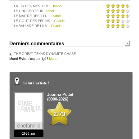
LA FIN DES MYSTERE...
Isabel
LE CHUCHOTEUR
Isabel
LE MAITRE DES ILLU...
Isabel
LE GOUT DES PEPINS...
Charlie
LA BALLADE DE LILA...
Charlie
Derniers commentaires
THE GREAT TEXAS DYNAMITE CHASE
Merci Elvis, c'est corrigé !
Manu
Salut l'artiste !
Joanna Pettet
(0000-2026)
2.73
2026 ans