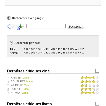
Rechercher avec google
Recherche par nom
Titre :
A
B
C
D
E
F
G
H
I
J
K
L
M
N
O
P
Q
R
S
T
U
V
W
X
Y
Z
Artiste :
A
B
C
D
E
F
G
H
I
J
K
L
M
N
O
P
Q
R
S
T
U
V
W
X
Y
Z
Dernières critiques ciné
HAMNET
Manu
COUTURES
Manu
WILDFIRE
Manu
SUSPECT
Manu
HITMAN
Manu
Dernières critiques livres