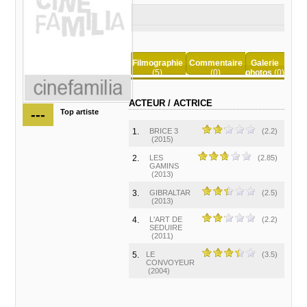
Filmographie
Commentaire
Galerie
(5)
(0)
photos
(0)
ACTEUR / ACTRICE
---
Top artiste
1.
BRICE 3
(2.2)
(2015)
2.
LES
(2.85)
GAMINS
(2013)
3.
GIBRALTAR
(2.5)
(2013)
4.
L'ART DE
(2.2)
SEDUIRE
(2011)
5.
LE
(3.5)
CONVOYEUR
(2004)