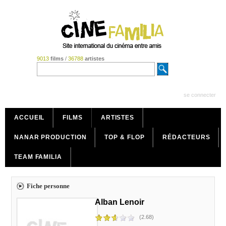
9013
films
/
36788
artistes
se connecter
ACCUEIL
FILMS
ARTISTES
NANAR PRODUCTION
TOP & FLOP
RÉDACTEURS
TEAM FAMILIA
Fiche personne
Alban Lenoir
(2.68)