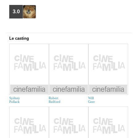
3.0
Le casting
Sydney
Robert
Will
Pollack
Redford
Geer