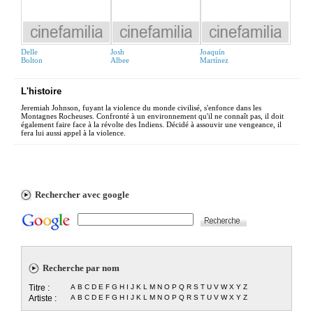
Delle
Josh
Joaquín
Bolton
Albee
Martínez
L'histoire
Jeremiah Johnson, fuyant la violence du monde civilisé, s'enfonce dans les
Montagnes Rocheuses. Confronté à un environnement qu'il ne connaît pas, il doit
également faire face à la révolte des Indiens. Décidé à assouvir une vengeance, il
fera lui aussi appel à la violence.
Rechercher avec google
Recherche par nom
Titre :
A
B
C
D
E
F
G
H
I
J
K
L
M
N
O
P
Q
R
S
T
U
V
W
X
Y
Z
Artiste :
A
B
C
D
E
F
G
H
I
J
K
L
M
N
O
P
Q
R
S
T
U
V
W
X
Y
Z