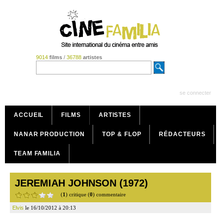
9014
films
/
36788
artistes
se connecter
ACCUEIL
FILMS
ARTISTES
NANAR PRODUCTION
TOP & FLOP
RÉDACTEURS
TEAM FAMILIA
JEREMIAH JOHNSON (1972)
(
1
) critique (
0
) commentaire
Elvis
le 16/10/2012 à 20:13