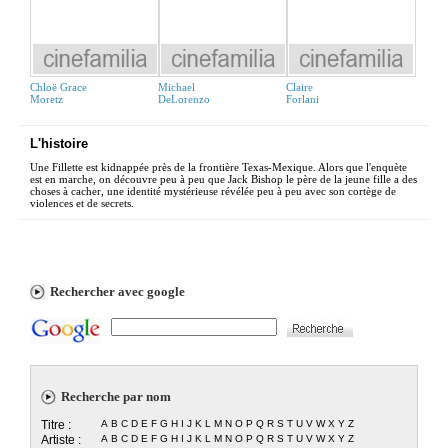
Chloë Grace
Michael
Claire
Moretz
DeLorenzo
Forlani
L'histoire
Une Fillette est kidnappée près de la frontière Texas-Mexique. Alors que l'enquète
est en marche, on découvre peu à peu que Jack Bishop le père de la jeune fille a des
choses à cacher, une identité mystérieuse révélée peu à peu avec son cortège de
violences et de secrets.
Rechercher avec google
Recherche par nom
Titre :
A
B
C
D
E
F
G
H
I
J
K
L
M
N
O
P
Q
R
S
T
U
V
W
X
Y
Z
Artiste :
A
B
C
D
E
F
G
H
I
J
K
L
M
N
O
P
Q
R
S
T
U
V
W
X
Y
Z