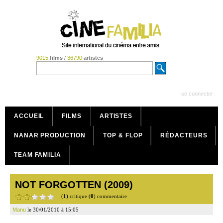
9015
films
/
36790
artistes
se connecter
ACCUEIL
FILMS
ARTISTES
NANAR PRODUCTION
TOP & FLOP
RÉDACTEURS
TEAM FAMILIA
NOT FORGOTTEN (2009)
(
1
) critique (
0
) commentaire
Manu
le 30/01/2010 à 15:05