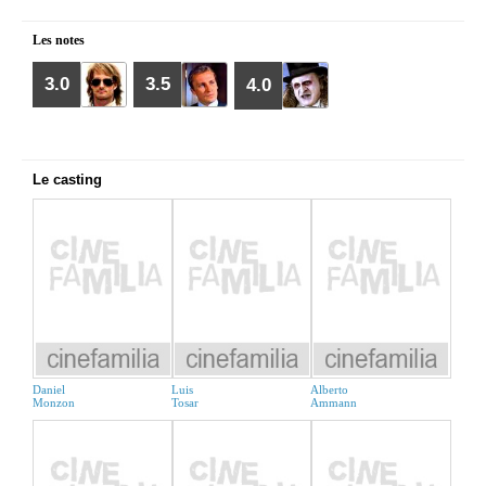
Les notes
3.0
3.5
4.0
Le casting
Daniel
Luis
Alberto
Monzon
Tosar
Ammann