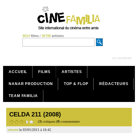
9014
films
/
36788
artistes
se connecter
ACCUEIL
FILMS
ARTISTES
NANAR PRODUCTION
TOP & FLOP
RÉDACTEURS
TEAM FAMILIA
CELDA 211 (2008)
(
3
) critiques (
0
) commentaire
vincent
le 03/01/2011 à 16:42