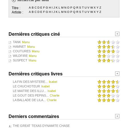
Titre :
A
B
C
D
E
F
G
H
I
J
K
L
M
N
O
P
Q
R
S
T
U
V
W
X
Y
Z
Artiste :
A
B
C
D
E
F
G
H
I
J
K
L
M
N
O
P
Q
R
S
T
U
V
W
X
Y
Z
Dernières critiques ciné
TANK
Manu
HAMNET
Manu
COUTURES
Manu
WILDFIRE
Manu
SUSPECT
Manu
Dernières critiques livres
LA FIN DES MYSTERE...
Isabel
LE CHUCHOTEUR
Isabel
LE MAITRE DES ILLU...
Isabel
LE GOUT DES PEPINS...
Charlie
LA BALLADE DE LILA...
Charlie
Derniers commentaires
THE GREAT TEXAS DYNAMITE CHASE