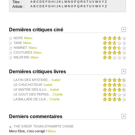
Titre :
A
B
C
D
E
F
G
H
I
J
K
L
M
N
O
P
Q
R
S
T
U
V
W
X
Y
Z
Artiste :
A
B
C
D
E
F
G
H
I
J
K
L
M
N
O
P
Q
R
S
T
U
V
W
X
Y
Z
Dernières critiques ciné
NOPE
Manu
TANK
Manu
HAMNET
Manu
COUTURES
Manu
WILDFIRE
Manu
Dernières critiques livres
LA FIN DES MYSTERE...
Isabel
LE CHUCHOTEUR
Isabel
LE MAITRE DES ILLU...
Isabel
LE GOUT DES PEPINS...
Charlie
LA BALLADE DE LILA...
Charlie
Derniers commentaires
THE GREAT TEXAS DYNAMITE CHASE
Merci Elvis, c'est corrigé !
Manu