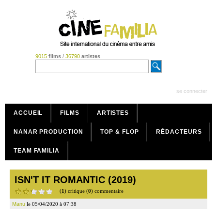
9015
films
/
36790
artistes
se connecter
ACCUEIL
FILMS
ARTISTES
NANAR PRODUCTION
TOP & FLOP
RÉDACTEURS
TEAM FAMILIA
ISN'T IT ROMANTIC (2019)
(
1
) critique (
0
) commentaire
Manu
le 05/04/2020 à 07:38