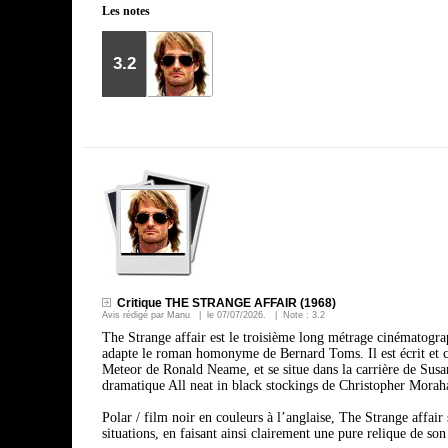
Les notes
3.2
Critique THE STRANGE AFFAIR (1968)
Avis rédigé par
Manu
| le
07/07/2026
. | Note :
3.2
The Strange affair est le troisième long métrage cinématogra
adapte le roman homonyme de Bernard Toms. Il est écrit et c
Meteor de Ronald Neame, et se situe dans la carrière de Susa
dramatique All neat in black stockings de Christopher Morah
Polar / film noir en couleurs à l’anglaise, The Strange affair 
situations, en faisant ainsi clairement une pure relique de so