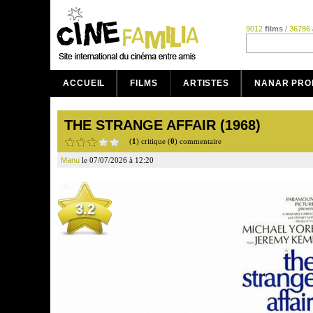
9012
films
/
36786
ACCUEIL
FILMS
ARTISTES
NANAR PRO
THE STRANGE AFFAIR (1968)
(
1
) critique (
0
) commentaire
Manu
le 07/07/2026 à 12:20
3.2