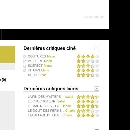
se connecter
Dernières critiques ciné
COUTURES
Manu
WILDFIRE
Manu
SUSPECT
Manu
HITMAN
Manu
ALLIED
Elvis
 (0)
Dernières critiques livres
LA FIN DES MYSTERE...
Isabel
LE CHUCHOTEUR
Isabel
LE MAITRE DES ILLU...
Isabel
LE GOUT DES PEPINS...
Charlie
LA BALLADE DE LILA...
Charlie