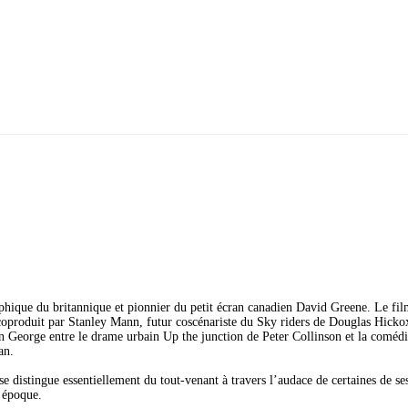
phique du britannique et pionnier du petit écran canadien David Greene. Le fi
oproduit par Stanley Mann, futur coscénariste du Sky riders de Douglas Hicko
n George entre le drame urbain Up the junction de Peter Collinson et la coméd
an.
se distingue essentiellement du tout-venant à travers l’audace de certaines de se
n époque.