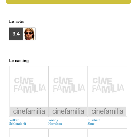
Les notes
3.4
Le casting
Volker
Woody
Elisabeth
Schlöndorff
Harrelson
Shue