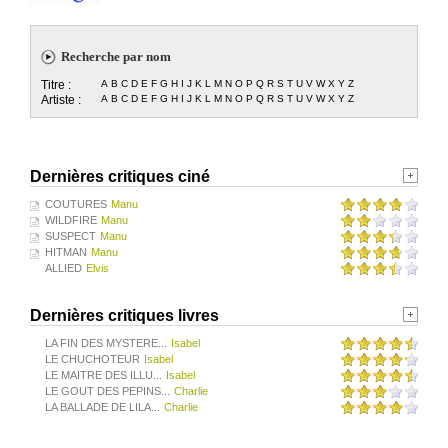
Recherche par nom
Titre :
A
B
C
D
E
F
G
H
I
J
K
L
M
N
O
P
Q
R
S
T
U
V
W
X
Y
Z
Artiste :
A
B
C
D
E
F
G
H
I
J
K
L
M
N
O
P
Q
R
S
T
U
V
W
X
Y
Z
Dernières critiques ciné
COUTURES
Manu
WILDFIRE
Manu
SUSPECT
Manu
HITMAN
Manu
ALLIED
Elvis
Dernières critiques livres
LA FIN DES MYSTERE...
Isabel
LE CHUCHOTEUR
Isabel
LE MAITRE DES ILLU...
Isabel
LE GOUT DES PEPINS...
Charlie
LA BALLADE DE LILA...
Charlie