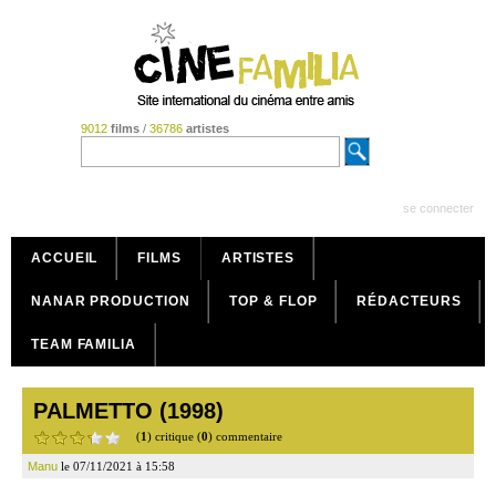
9012
films
/
36786
artistes
se connecter
ACCUEIL
FILMS
ARTISTES
NANAR PRODUCTION
TOP & FLOP
RÉDACTEURS
TEAM FAMILIA
PALMETTO (1998)
(
1
) critique (
0
) commentaire
Manu
le 07/11/2021 à 15:58