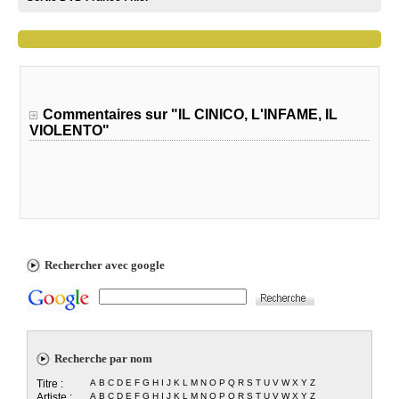
Commentaires sur "IL CINICO, L'INFAME, IL
VIOLENTO"
Rechercher avec google
Recherche par nom
Titre :
A
B
C
D
E
F
G
H
I
J
K
L
M
N
O
P
Q
R
S
T
U
V
W
X
Y
Z
Artiste :
A
B
C
D
E
F
G
H
I
J
K
L
M
N
O
P
Q
R
S
T
U
V
W
X
Y
Z