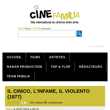
9015
films
/
36790
artistes
se connecter
ACCUEIL
FILMS
ARTISTES
NANAR PRODUCTION
TOP & FLOP
RÉDACTEURS
TEAM FAMILIA
IL CINICO, L'INFAME, IL VIOLENTO
(1977)
(
1
) critique (
0
) commentaire
Manu
le 05/07/2026 à 08:59